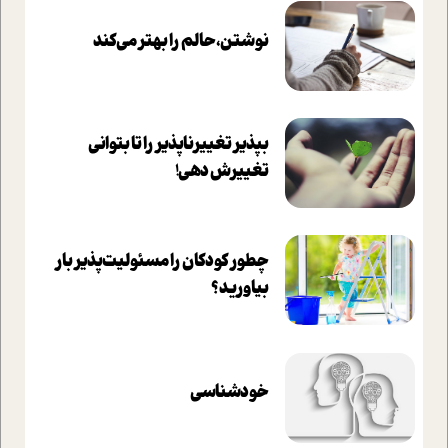
نوشتن، حالم را بهتر می‌کند
بپذير تغييرناپذير را تا بتواني
تغييرش دهي!‏
چطور کودکان را مسئولیت‌پذیر بار
بیاورید؟
خودشناسی