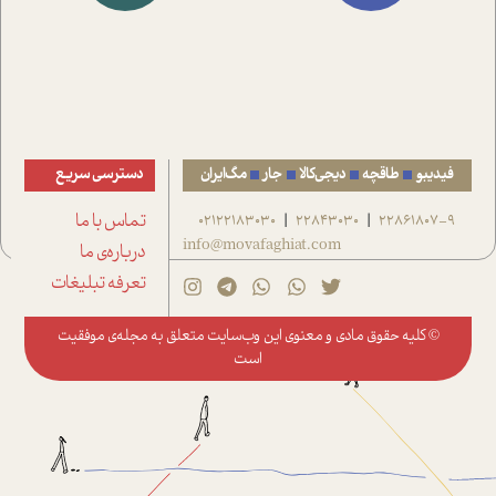
فیدیبو
طاقچه
دیجی‌کالا
جار
مگ‌ایران
دسترسی سریع
22861807-9
22843030
02122183030
تماس با ما
|
|
info@movafaghiat.com
درباره‌ی ما
تعرفه تبلیغات
© کلیه حقوق مادی و معنوی این وب‌سایت متعلق به
مجله‌ی موفقیت
است