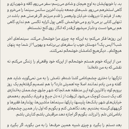
بد. با خوبهایشان به اوج هیجان و شادی می‌رسم؛ سفر می‌روم، کافه و شهربازی و
گاهی ا‌ستخرهم می‌روم. شب‌های جمعه بلیت آخرین سانس سینما را می‌خرم و
بعد از فیلم تا دیروقت خیابان ولیعصر را قدم میزنم. اگر فرصتی هم باشد در
تنهایی کتابی بر می‌دارم و می‌خوانمش. گاهی پول کرایه تاکسی هم ندارم، گاهی
هم بی‌هوا دست و دلباز میشوم، آن‌قدر که انگار روی گنج نشسته‌ام.
این روزها فکر می‌کنم؛ به این‌که چه چیزی مرا خوشحال می‌کند. سینماهای آخر
شب؟ آیس پک؟ دوستان خوب یا سفرهای بی‌برنامه و یهویی؟ از شما چه پنهان
هیچ‌کدام... دیگرهیچ کدامشان خوشحالم نمی‌کنند.
من از این‌که خودم هستم خوشحالم، از این‌که خود واقعی‌ام را زندگی می‌کنم، نه
نقشی که به من داده‌اند!
تازگیها با دختری چشم‌بادامی آشنا شده‌ام. نامش را به من نمی‌گوید، شاید هم
گفته و من یادم نمانده. اصلا چه اهمیتی دارد؟ با هم تصمیم گرفته‌ایم یک روز
برویم کوه، بالاترین کوه این منطقه؛ همانجا که شهر جلوی چشممان به‌اندازه‌ی
کف یک دست کوچک می‌شود. آن‌وقت از ته دل جیغ و فریاد بکشیم. به‌همه‌ی
خیابان‌های شهر، بانک‌ها، پلیسها، پارکها، سینماها، ماشین‌ها، پولدارها، فقیرها و
گربههای گرسنه بخندیم. بعد نگاهش کنم و بگویم که اول بار همین چشم‌های
بادامی‌اش دلم را لرزاند. بگویم اگر اجازه دهد مراقبش باشم، کنارش باشم.
بعد دستم را بگیرد و چیزی شبیه همین حرف‌ها را به من بگوید. اگر بگیرد و