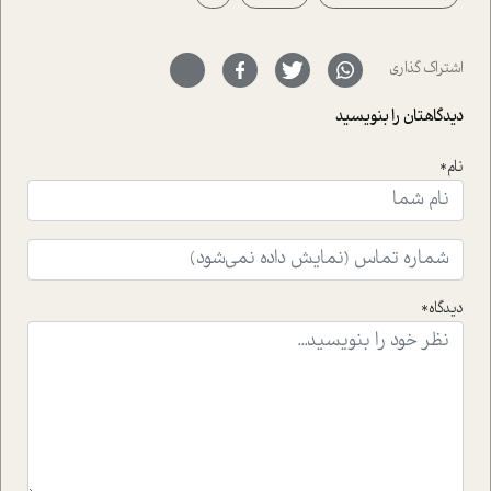
حمیدرضا محتشمی که بیست و پنجمین سال فعالیت حرفه
ای خود را در حوزه ی کوچینگ، توسعه ی فردی و رهبری پشت
سر نهاده است و نیز کرامت عزیز زاده؛ سفیر صلح و دوستی که
اشتراک گذاری
با رکاب زدن در بیش از هفتاد کشور و کاشتن درخت، به نماد
حمایت از محیط زیست و منابع طبیعی تبدیل گشته
دیدگاهتان را بنویسید
است.فصل روایت اجنبی ها در این شماره به دو موضوع
جذاب پرداخته است که عبارتند از جنبش آهستگی و نیز مقاله
نام*
ای که به زندگی شگفت انگیز جین گودال و تاثیرات کاوش های
ایشان در حوزه ی شامپانزه ها بر زندگی امروزی ما نگاهی
افکنده است.فصل اتاق 333 شما را پای صحبت یک تجربه ی
واقعی در ارتباط با اختلال شخصیت اسکزوئید و مشکلات و نیز
راهکارهای حل آن قرار می دهد که در اتاق درمان اتفاق افتاده
است.در فصل پایانی زیر ذره بین نیز همکاران ما تلاش کرده
دیدگاه*
اند تا در کنار مطالب سرگرمی و انگیزشی، شما را با بهترین و
موثرترین راهکارهای استفاده از هوش مصنوعی در حوزه های
مختلف کسب و کار آشنا کنند.