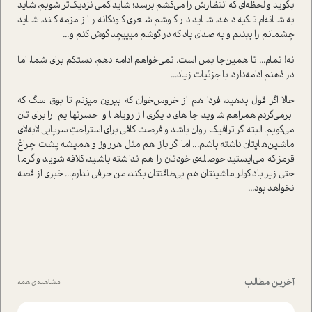
بگوید و لحظه‌ای که انتظارش را می‌کشم برسد؛ شاید کمی نزدیک‌تر شویم، شاید
به شانه‌ام تکیه دهد. شاید در گوشم شعری کودکانه را زمزمه کند. شاید
چشمانم را ببندم و به صدای باد که در گوشم میپیچد گوش کنم و...
نه! تمام... تا همین‌جا بس ا‌ست. نمی‌خواهم ادامه دهم، دستکم برای شما، اما
در ذهنم ادامه‌دارد، با جزئیات زیاد...
حالا اگر قول بدهید، فردا هم از خروس‌خوان که بیرون میزنم تا بوق سگ که
برمی‌گردم همراهم شوید، جاهای د‌یگری از رویاها و حسرتهایم را برای‌تان
می‌گویم. البته اگر ترافیک روان باشد و فرصت کافی برای ا‌ستراحتِ سرپایی لابه‌لای
ماشین‌هایتان داشته باشم... اما اگر باز هم مثل هر‌روز و همیشه پشت چراغ
قرمز که می‌ایستید حوصله‌ی خودتان را هم نداشته باشید، کلافه شوید و گرما
حتی زیر باد کولر ماشینتان هم بی‌طاقتتان بکند، من حرفی ندارم... خبری از قصه
نخواهد بود...
آخرین مطالب
مشاهده ی همه