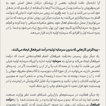
آیا تابه‌حال دقت کرده‌اید بعضی از پزشکان در‌کنار شغل اصلی خود به
خریدوفروش یا ساخت‌وساز می‌پردازند؟ آن‌ها با ا‌ستفاده از در‌آمدی که در شغل
خود کسب می‌کنند و نیز با جمع‌آوری تدریجی سرمایه‌ خود، تا‌جایی‌که بتوانند
اقدام به سرمایه‌گذاری می‌کنند؛ به ‌عبارت ‌دیگر این روش نشان می‌دهد که ما نیز
می‌توانیم از محل در‌آمدهای فعال خود، به‌طور ماهیانه مبلغی را جدا کرده و کم‌کم
شروع به سرمایه‌گذاری کنیم؛ چون این پول به‌تدریج زیاد می‌شود و شما را در
زمره دسته اول یا افرادی که سرمایه اولیه دارند‌، قرار می‌دهد.
− پیدا‌کردن کارهایی که بدون سرمایه اولیه در‌آمد غیرفعال ایجاد می‌کنند :
راه دیگر برای رسیدن به‌در‌آمد غیرفعال، انجام فعالیت‌هایی ا‌ست که در‌آمد
غیرفعال ایجاد می‌کند و نیازی به
سرمایه
اولیه ندارد یا این‌که سرمایه اولیه خیلی
کمی می‌طلبد. تالیف یا ترجمه کتاب یکی از این راه‌ها‌ست. اگر در زمینه‌ای
تخصص دارید، می‌توانید در آن حوزه کتاب بنویسید یا کتاب‌های معروف جهانی را
که در آن زمینه نوشته شده ا‌ست، ترجمه کرده و منتشر کنید. همچنین
می‌توانید کتابتان را چاپ نکنید و به‌صورت یک فایل الکترونیکی در اینترنت یا در
وب‌سایت خود قرار دهید تا هزینه‌های چاپ را نیز حذف کنید؛
راه دیگر، فعالیت در سیستم‌های بازاریابی شبکه‌ای تحت نظر وزارت صنعت
معدن تجارت ا‌ست که بدون سرمایه اولیه و در بلند‌مدت شما را به‌
در‌آمد
غیرفعال
می‌رساند. این روش نیز حدود 3سال ا‌ست که در کشور ما به‌صورت