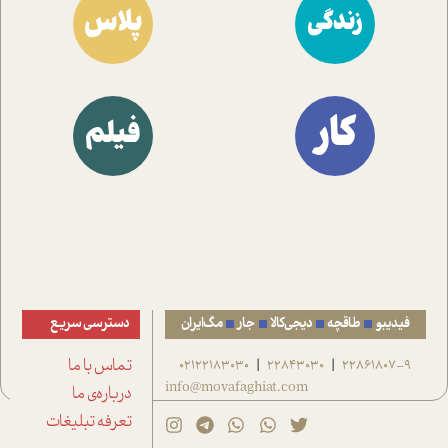
پلاس
زندگی
کار
فیلم
فیدیبو
طاقچه
دیجی‌کالا
جار
مگ‌ایران
دسترسی سریع
22861807-9
22843030
02122183030
تماس با ما
|
|
info@movafaghiat.com
درباره‌ی ما
تعرفه تبلیغات