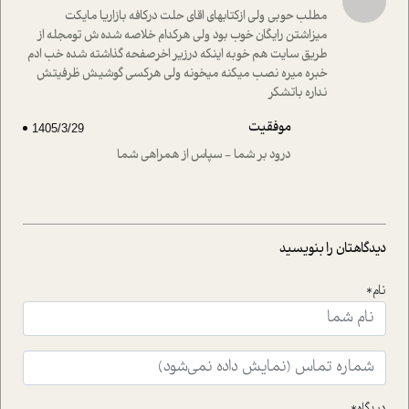
راهکارهای حل آن قرار می دهد که در اتاق درمان اتفاق افتاده
مطلب حوبی ولی ازکتابهای اقای حلت درکافه بازاریا مایکت
است.در فصل پایانی زیر ذره بین نیز همکاران ما تلاش کرده
میزاشتن رایگان خوب بود ولی هرکدام خلاصه شده ش تومجله از
اند تا در کنار مطالب سرگرمی و انگیزشی، شما را با بهترین و
طریق سایت هم خوبه اینکه درزیر اخرصفحه گذاشته شده خب ادم
موثرترین راهکارهای استفاده از هوش مصنوعی در حوزه های
خبره میره نصب میکنه میخونه ولی هرکسی گوشیش ظرفیتش
مختلف کسب و کار آشنا کنند.
نداره باتشکر
موفقیت
1405/3/29
درود بر شما - سپاس از همراهی شما
دیدگاهتان را بنویسید
نام*
دیدگاه*