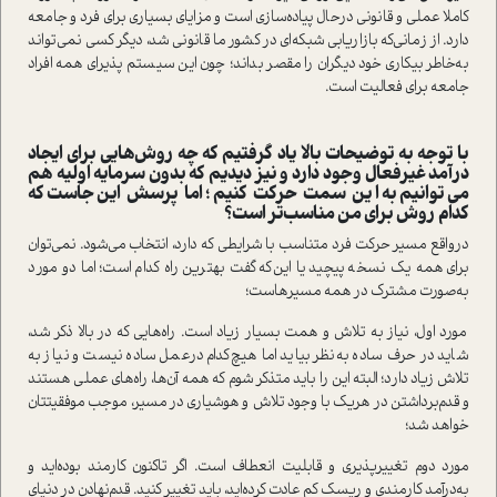
کاملا عملی و قانونی در‌حال پیاده‌سازی ا‌ست و مزایای بسیاری برای فرد و جامعه
دارد. از زمانی‌که بازاریابی شبکه‌ای در کشور ما قانونی شد، دیگر کسی نمی‌تواند
به‌خاطر بیکاری خود دیگران را مقصر بداند؛ چون این سیستم پذیرای همه‌ افراد
جامعه برای فعالیت ا‌ست.
با توجه به توضیحات بالا یاد گرفتیم که چه روش‌هایی برای ایجاد
در‌آمد غیرفعال وجود دارد و نیز دیدیم که بدون سرمایه اولیه هم
می‌توانیم به این سمت حرکت کنیم؛ اما پرسش این‌جا‌ست که
کدام روش برای من مناسب‌تر ا‌ست؟
در‌واقع مسیر حرکت فرد متناسب با شرایطی که دارد، انتخاب می‌شود. نمی‌توان
برای همه‌ یک نسخه پیچید یا این‌که گفت بهترین راه کدام ا‌ست؛ اما دو مورد
به‌صورت مشترک در همه‌ مسیرها‌ست؛
مورد اول، نیاز به تلاش و همت بسیار زیاد ا‌ست. راه‌هایی که در بالا ذکر شد،
شاید در حرف ساده به‌نظر بیاید اما هیچ‌کدام درعمل ساده نیست و نیاز به
تلاش زیاد دارد؛ البته این را باید متذکر شوم که همه‌ آن‌ها، راه‌های عملی هستند
و قدم‌برداشتن در هریک با وجود تلاش و هوشیاری در مسیر، موجب موفقیتتان
خواهد شد؛
مورد دوم تغییرپذیری و قابلیت انعطاف ا‌ست. اگر تا‌کنون کارمند بوده‌اید و
به‌در‌آمد کارمندی و ریسک کم عادت کرده‌اید، باید تغییر کنید. قدم‌نهادن در دنیای