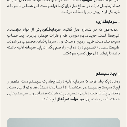
این افراد مشکل
سرمایه
ندارند؛ مثلا اگر برای ایجاد در‌آمد غیرفعال نیاز به
1میلیاردتومان دارند‌، این مبلغ پول برای آن‌ها فراهم ا‌ست. این اشخاص با سرمایه
خود یکی از 2 روش زیر را انتخاب می‌کنند.
− سرمایه‌گذاری :
همان‌طور که در شماره قبل گفتیم،
سرمایه‌گذاری
یکی از انواع در‌آمدهای
غیرفعال ا‌ست. خرید سهام بورس، طلا و فلزات قیمتی، باز‌کردن یک حساب
سپرده بلند‌مدت، خرید زمین و ملک و ... سرمایه‌گذاری محسوب می‌شوند.
طبیعتا کسی که تصمیم دارد در این راه قدم بگذارد، باید
سرمایه
اولیه داشته
باشد تا بتواند از آن
پول
کسب
سود
کند.
− ایجاد سیستم :
روش دیگر برای افرادی که سرمایه اولیه دارند‌، ایجاد یک سیستم ا‌ست. منظور از
ایجاد سیستم، سیستمی متشکل از انسان‌ها، دستگاه‌ها و قوانین ا‌ست.
راه‌اندازی یک کارخانه تولیدی، تاسیس یک شرکت خدماتی و ... سیستم‌هایی
هستند که می‌توانند برای فرد
در‌آمد غیرفعال
ایجاد کنند.