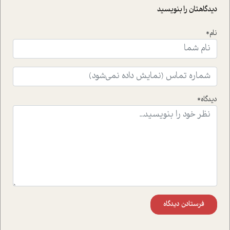
حمایت از محیط زیست و منابع طبیعی تبدیل گشته
دیدگاهتان را بنویسید
است.فصل روایت اجنبی ها در این شماره به دو موضوع
جذاب پرداخته است که عبارتند از جنبش آهستگی و نیز مقاله
نام*
ای که به زندگی شگفت انگیز جین گودال و تاثیرات کاوش های
ایشان در حوزه ی شامپانزه ها بر زندگی امروزی ما نگاهی
افکنده است.فصل اتاق 333 شما را پای صحبت یک تجربه ی
واقعی در ارتباط با اختلال شخصیت اسکزوئید و مشکلات و نیز
راهکارهای حل آن قرار می دهد که در اتاق درمان اتفاق افتاده
است.در فصل پایانی زیر ذره بین نیز همکاران ما تلاش کرده
دیدگاه*
اند تا در کنار مطالب سرگرمی و انگیزشی، شما را با بهترین و
موثرترین راهکارهای استفاده از هوش مصنوعی در حوزه های
مختلف کسب و کار آشنا کنند.
فرستادن دیدگاه