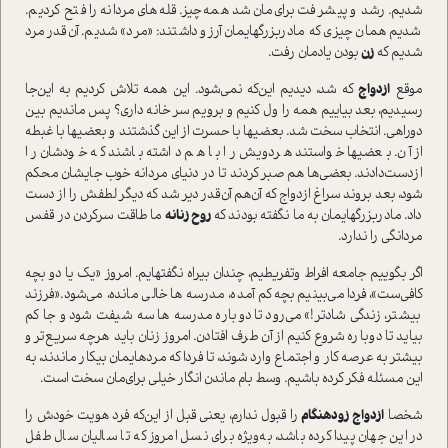
شدیم. رشد و پیشرفت برای‌مان شد همه‌چیز. قله‌های مردانه را فتح کردیم.
شدیم همان چیزی که مادربزرگهایمان آرزو داشتند: «مرد» شدیم. آن‌قدر مرد
شدیم که
زن
بودن یادمان رفت.
موقع
ازدواج
که شد، دیدیم این‌که نمی‌شود. این همه تلاش کردیم به این‌جا
رسیدیم، بعد بیاییم همه را ول کنیم و برویم سر خانه داری؟ پس ماندیم بین
دوراهی. انتخاب سخت شد. بعضیها با حسرت از این گذشتند و بعضیها با غبطه
از آن. بعضیها خوا‌ستند هر‌دویش را با هم داشته باشند که خودشان را
از‌دست‌دادند. بعضی‌ها هم صبر کردند تا در دنیای مردانه خوب جایشان محکم
شود، بعد بروند سراغ ازدواج که آن‌هم آن‌قدر دیر شد که دیگر لطفش را از دست
داد. مادربزرگهایمان به ما نگفته بودند که
روح زنانه
ما طاقت سرکردن در قفس
مردانگی را ندارد.
اگر بگوییم جامعه افراط‌ وتفریطیم، چندان بیراه نگفتهایم. امروز «یک یا دو بچه
کافی‌ست»، فردا می‌بینیم بچه کم آمده، مدرسه ها خالی مانده، می‌شود.«فرزند
بیشتر، زندگی شادتر!» می‌رود تا دوباره مدرسه ها سه‌ شیفت شود و جا کم
بیاید تا دوباره شروع کنیم از آن طرف افتادن. امروز زنان باید هر‌چه سریع‌تر و
بیشتر به عرصه کار و اجتماع وارد شوند، تا فردا که مردهایمان بیکار ماندند، به
این مسئله فکر کرده باشیم. وسط بام ماندن انگار خیلی برای‌مان سخت ا‌ست.
شخصا
ازدواج زودهنگام
را قبول ندارم، یعنی قبل از این‌که فرد هویت خودش را
در این جهان پیدا کرده باشد، به‌ویژه برای نسل امروز که تا سالیان سال طفل