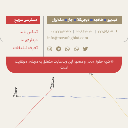
فیدیبو
طاقچه
دیجی‌کالا
جار
مگ‌ایران
دسترسی سریع
22861807-9
22843030
02122183030
تماس با ما
|
|
info@movafaghiat.com
درباره‌ی ما
تعرفه تبلیغات
© کلیه حقوق مادی و معنوی این وب‌سایت متعلق به
مجله‌ی موفقیت
است