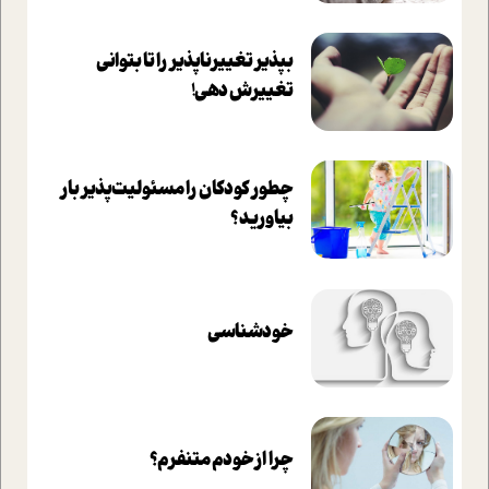
بپذير تغييرناپذير را تا بتواني
تغييرش دهي!‏
چطور کودکان را مسئولیت‌پذیر بار
بیاورید؟
خودشناسی
چرا از خودم متنفرم؟