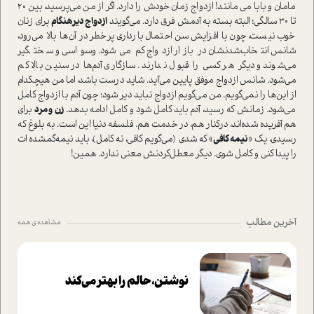
مامان و بابا می مانند! ازدواج زمان خودش را دارد. اگر از من می‌پرسید، بین 20
تا 30 سالگی؛ البته بسته به آدمش فرق دارد. می‌گویند
ازدواج دیرهنگام
برای زنان
خوب نیست، چون با افزایش سن احتمال بارداری پرخطر در آن‌‎ها بالا می‌رود،
شانس انتخاب‌شدنشان در بازار ازدواج کم می‌شود. وسواسی و سختگیر
می‌شوند و دیگر هر کسی را قبول ندارند. سازگاری آدم‌ها در سنین بالا کم
می‌شود. شانس ازدواج موفق پایین می‌آید. شاید درست باشد، اما من هیچکدام
از این‌ها را نمی‌گویم. من می‌گویم ازدواج نباید دیر شود؛ چون آدم با ازدواج کامل
می‌شود. زمانش که رسید، آدم باید کامل شود و کامل ادامه بدهد.
زن و مرد
برای
هم آفریده شده‌اند، در‌کنار هم، در خدمت هم. فلسفه دنیا این ا‌ست. به بلوغ که
رسیدی، یک «
نیمه کافی
» که شدی (می‌گویم کافی، نه کامل)، باید نیمه‌گمشده ات
را پیدا کنی و کامل شوی. دیگر معطل‌کردنش معنی ندارد. همین!
آخرین مطالب
مشاهده ی همه
نوشتن، حالم را بهتر می‌کند