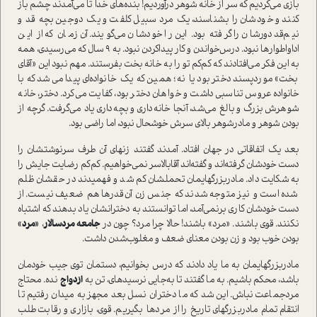
بازی می‌کردیم که سر از خانه شوهر درآوردیم! بنده‌های خدا تا می‌آمدند چشم باز
کنند و خودشان را بشناسند، یک مرد سبیل کلفت و یک دوجین بچه قد و
نیم‌قد دورشان را گرفته بود. این را خودشان می‌گویند. آن زمان که از این
اداواطوارها نبود. درس‌خواندن و کار پیدا‌کردن نبود. به 9 سال که می‌رسیدی، همه
به این فکر می‌افتادند که کم‌کم تو را به خانه بخت بفرستند. مهم نبود این «آقای
بخت» موردپسند دختر بود یا نه؛ همین که یک خانواده‌ای پیدا می‌شد که با
خانواده عروس تناسبی داشت و خواهان دختر بود، کفایت می‌کرد. دختر، خانه
شوهرش بزرگ و بالغ می‌شد، آنجا خانه‌داری و بچه‌داری یاد می‌گرفت. گرچه از
بودن شوهر و مادرشوهر بالای سرش خوشحال نبود، اما راضی بود.
بعد یک اتفاقاتی در جهان افتاد. آمدند گفتند زنهای آن طرف سرنوشتشان را
دست خودشان گرفته‌اند و گفته‌اند آقابالاسر نمی‌خواهیم. کم‌کم رضایت جایش را
به شکایت داد. مادربزرگهایمان تحملشان کم شد و فهمیدند در حقشان ظلم
شده ا‌ست و نیز متوجه شدند که جنس زن آن‌قدرها هم ضعیف نیست. از
دست خودشان کاری برنمی‌آمد، اما توانستند به دخترانشان یاد بدهند که اشتباه
نکنند. قوی باشند. «مرد» باشند! حالا چرا مرد؟ چون در
جامعه مردسالار
،
«مرد»
بودن خوب بود و زن بودن معنای ضعف و مغلوب‌شدن داشت.
مادربزرگهایمان به ما یاد دادند که درس بخوانیم، دستمان توی جیب خودمان
باشد، محکم باشیم. به ما گفتند تا به‌جایی نرسیدهای، تن به
ازدواج
نده. محتاج
مردجماعت نباش. این شد که ما دختران نسل بعد مجهز به میدان رفتیم تا
انتقام تمام مادربزرگهای تاریخ را از مردها بگیریم. قوی، بازاری و رقابت‌طلب