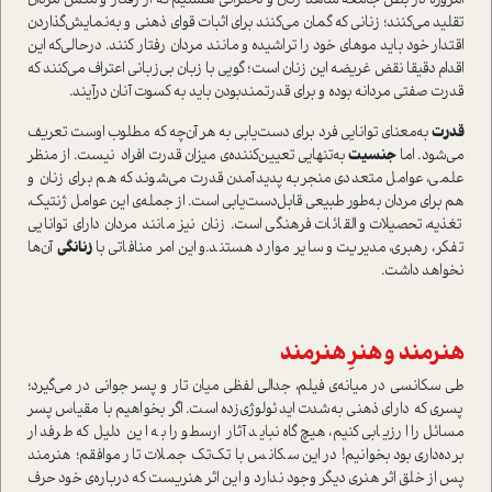
امروزه در بطن جامعه شاهد زنان و دخترانی هستیم که از رفتار و منش مردان
تقلید می‌کنند؛ زنانی که گمان می‌کنند برای اثبات قوای ذهنی و به‌نمایش‌گذاردن
اقتدار خود باید موهای خود را تراشیده و مانند مردان رفتار کنند. در‌حالی‌که این
اقدام دقیقا نقض غریضه این زنان ا‌ست؛ گویی با زبان بی‌زبانی اعتراف می‌کنند که
قدرت صفتی مردانه بوده و برای قدرتمند‌بودن باید به کسوت آنان درآیند.
قدرت
به‌معنای توانایی فرد برای دست‌یابی به هر آن‌چه که مطلوب اوست تعریف
می‌شود. اما
جنسیت
به‌تنهایی تعیین‌کننده‌ی میزان قدرت افراد نیست. از منظر
علمی، عوامل متعددی منجر‌به پدید‌آمدن قدرت می‌شوند که هم برای زنان و
هم برای مردان به‌طور طبیعی قابل‌دست‌یابی ا‌ست. از جمله‌ی این عوامل ژنتیک،
تغذیه، تحصیلات و القائات فرهنگی ا‌ست. زنان نیز مانند مردان دارای توانایی
تفکر، رهبری، مدیریت و سایر موارد هستند‌.و این امر منافاتی با
زنانگی
آن‌ها
نخواهد داشت.
هنرمند و هنرِ هنرمند
طی سکانسی در میانه‌ی فیلم، جدالی لفظی میان تار و پسر جوانی در می‌گیرد؛
پسری که دارای ذهنی به‌شدت ایدئولوژی‌زده ا‌ست. اگر بخواهیم با مقیاس پسر
مسائل را ارزیابی کنیم، هیچ‌گاه نباید آثار ارسطو را به این دلیل که طرفدار
برده‌داری بود بخوانیم! در این سکانس با تک‌تک جملات تار موافقم؛ هنرمند
پس از خلق اثر هنری دیگر وجود ندارد و این اثر هنریست که درباره‌ی خود حرف