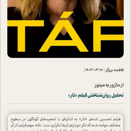
فاطمه برزگر
|
1403/03/17
|
از ماژور به مینور
تحلیل روان‌شناختی فیلم «تار»
فیلم تحسین‌ شده‌ی «تار» به اندازه‌ای با تمجید‌های گوناگون در سطوح
مختلف مواجه شده که ذکر دوباره‌ی آن‌ها تکراری ست. نکته مهم فیلم تار آن