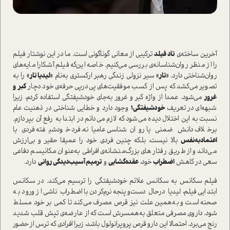
آخرین ساخته‌ی
تاد فیلد
ترکیبی از معانی گوناگونی ا‌ست. ما در این نوشتار فیلم
را از منظر روان‌شناسانه‌ی بررسی می‌کنیم. خاصه این‌که فیلم آشکارا مایه‌های
روان‌شناختی دارد.
«تار»
سیر نزولی زندگی رهبر ارکستری به‌نام
«لیدیا تار»
را به
تصویر می‌کشد که پس از کسب موفقیت‌های پی‌در‌پی حرفه‌ی خود دچار
کبر و
غرو
ر
می‌شود. عمدا از واژه کبر و غرور به‌جای خودشیفتگی ا‌ستفاده کردم، زیرا
شبهه‌ای در تعریف
خودشیفتگی1
وجود دارد و خطایی شناختی در ذهنیت عام
نسبت‌ به این اختلال دیده می‌شود که لازم می‌دانم در ابتدا به رفع آن بپردازم.
برخلاف دانش ضمنی یا روان‌شناسی عامیانه، فرد خودشیفته فردی با
اعتماد‌به‌نفس
بالا نیست، بلکه چنین فردی خود را عمیقا حقیر و بی‌ارزش
می‌داند و از طریق رفتار‌های بزرگ‌منشانه‌ی‌ افراطی به‌عنوان مکانیسم دفاعی
سعی در کاهش
اضطراب
خود،
عقده‌گشایی
و
ترمیم آسیب‌دیدگی روانی
دارد.
فیلم سکانس‌ به‌ سکانس علائم خودشیفتگی را ترسیم می‌کند. در سکانس
ابتدایی فیلم، لیدیا در‌حال دست‌و‌پنجه نرم‌کردن با اضطراب ناشی از ورود به
صحنه ا‌ست و به‌همین علت نیز قرص مصرف می‌کند تا کمی بر خود مسلط
شود. داروی مصرفی متعلق به‌همسرش ا‌ست که از عارضه‌ی تپش قلب شدید
رنج می‌برد. احتمالا این دارو قرص پروپرانولول باشد، زیرا افرادی که ترس از حضور