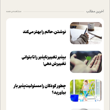
آخرین مطالب
مشاهده ی همه
نوشتن، حالم را بهتر می‌کند
بپذير تغييرناپذير را تا بتواني
تغييرش دهي!‏
چطور کودکان را مسئولیت‌پذیر بار
بیاورید؟