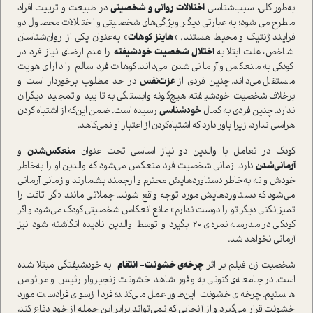
به‌طور کلی، سبب‌شناسی
اختلالات روانی و شخصیتی
در طبیعت و تربیت افراد
مطرح می‌شود؛ به‌عبارتی دیگر ویژگی‌های شخصیتی و اختلالات محصول دو
فرایند ژنتیک و محیط هستند‌. «
هاینز کوهات
» به‌عنوان یکی از روان‌شناسان
شاخص، علت ابتلا به
اختلال شخصیت خودشیفته
را عدم ارضای نیاز فرد در
کودکی به منعکس و آرمانی شدن می‌داند. کوهات فرد سالم را دارای هویت
مستقل می‌داند. چنین فردی از
عزت‌نفس
در حد مطلوب برخوردار ا‌ست و
برخلاف شخصیت خودشیفته، هیچ‌گونه وابستگی به تایید و تمجید دیگران
ندارد. چنین فردی به کمال
خودشناسی
رسیده ا‌ست. ضمن این‌که از اشتباه کردن
هراسی ندارد، زیرا باور دارد که اشتباه‌کردن از اعتبار او نمی‌کاهد.
کودک در تعامل با والدین دو نیاز اساسی تحت عنوان
منعکس‌شدن
و
آرمانی‌شدن
دارد. زمانی شخصیت فرد منعکس می‌شود که والدین او را به‌خاطر
خودش و نه به‌خاطر دستاورد‌هایش محترم و ارجمند بشمارند و زمانی آرمانی
می‌شود که دستاورد‌هایش مورد توجه واقع شوند. جملاتی مانند «اگر اتاقت را
تمیز نکنی دیگر تو را دوست ندارم» مانع انعکاس شخصیتی کودک می‌شود و اگر
کودکی در مدرسه نمره‌ی 20 بگیرد و توسط والدین نادیده انگاشته شود نیز
آرمانی نخواهد شد.
شخصیت زن فیلم بر اثر
چرخه‌ی خشونت- انتقام
به خودشیفتگی مبتلا شده
ا‌ست. در جامعه‌ی کنونی به وفور شاهد خشونت زنجیر‌وار رئیس و مرئوس
هستیم. چرخه‌‌ی خشونت این‌طور عمل می‌کند؛ فرد از‌سوی فرادست مورد
خشونت قرار می‌گیرد و از آنجایی که نمی‌تواند برابر این حمله از خود دفاع کند،