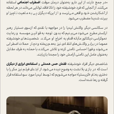
=در جمع دارند‌، از این دارو به‌عنوان درمان موقت
اضطراب اجتماعی
ا‌ستفاده
می‌کنند. از آنجایی که فرد خودشیفته خود را ذاتا فاقد توانایی می‌داند، در هر لحظه
از آشکار‌شدن خود واقعی‌ می‌ترسد و از این‌که دیگران پی به ماهیت ناچیز او
ببرند، شدیدا مضطرب می‌شود.
در سکانسی دیگر، واکنش لیدیا را در مواجهه با نقدی که از‌سوی دستیار رهبر
ارکستر مطرح می‌شود می‌بینیم که بدون توجه به قوانین موسسه و رعایت
دموکراسی، دیکتاتور‌مآبانه اقدام به اخراج او می‌کند. شخصیت‌های خودشیفته
عموما در برابر واکنش‌های انتقادی نیز به‌هم‌ریخته و دچار حملات اضطرابی
می‌شوند و فورا احساس ناامنی کرده و تلاش می‌کنند با حمله به طرف مقابل
به‌عنوان عامل این ناامنی، آرامش خود را مجددا باز‌یابند.
شاخصه‌ی دیگر افراد خودشیفته
فقدان
حس همدلی
و
ا‌ستفاده‌ی ابزاری از دیگران
ا‌ست که در بازی بلانشت به‌وضوح دیده می‌شود. از ابتدای فیلم نیز مکررا با
دختری به‌نام «کریستیا» مواجه می‌شویم که توسط لیدیا مورد سوء‌ا‌ستفاده قرار
گرفته و رها شده ا‌ست.