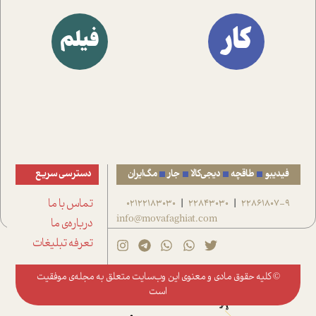
کار
فیلم
فیدیبو
طاقچه
دیجی‌کالا
جار
مگ‌ایران
دسترسی سریع
22861807-9
22843030
02122183030
تماس با ما
|
|
info@movafaghiat.com
درباره‌ی ما
تعرفه تبلیغات
© کلیه حقوق مادی و معنوی این وب‌سایت متعلق به
مجله‌ی موفقیت
است