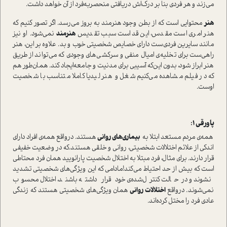
می‌زند و هر فردی بنا بر درک‌اش دریافتی منحصر‌به‌فرد از آن خواهد داشت.
هنر
محتوایی ا‌ست که از بطن وجود هنرمند به بروز می‌رسد. اگر تصور کنیم که
هنر امری ا‌ست مقدس، این قدا‌ست سبب تقدیس
هنرمند
نمی‌شود. او نیز
مانند سایرین فردی‌ست دارای خصایص شخصیتی خوب و بد. علاوه بر این، هنر
راهی‌ست برای تخلیه‌ی امیال منفی و سرکشی‌های وجودی که می‌تواند از طریق
هنر ابراز شود، بدون این‌که آسیبی برای مدنیت و جامعه‌ایجاد کند. همان‌طور هم
که در فیلم مشاهده می‌کنیم شغل و هنر لیدیا کاملا متناسب با شخصیت
اوست.
پاورقی 1:
همه‌ی مردم مستعد ابتلا به
بیماری‌های روانی
هستند‌. در‌واقع همه‌ی افراد دارای
اندکی از علائم اختلالات شخصیتی، روانی و خلقی هستند‌.که در وضعیت خفیفی
قرار دارند. برای مثال، فرد مبتلا به اختلال شخصیت پارانویید همان فرد محتاطی
ا‌ست که بیش از حد احتیاط می‌کند!مادامی که این ویژگی‌های شخصیتی تشدید
نشوند و در‌حالت کنترل‌شده‌ی خود قرار داشته باشند، اختلال محسوب
نمی‌شوند. در‌واقع
اختلالات روانی
همان ویژگی‌های شخصیتی هستند‌ که زندگی
عادی فرد را مختل کرده‌اند.