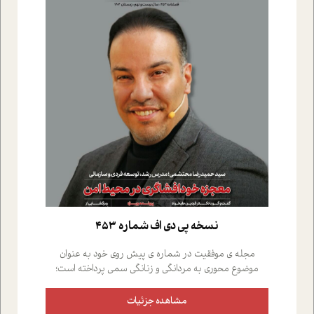
نسخه پي دي اف شماره 453
مجله ی موفقیت در شماره ی پیش روی خود به عنوان
موضوع محوری به مردانگی و زنانگی سمی پرداخته است؛
علاوه بر این که؛ گفت و گویی اختصاصی داشته ایم با فردین
علیخواه، جامعه شناس در بخش های مختلف تلاش کرده ایم
مشاهده جزئیات
از دریچه های گوناگون به این موضوع مهم بپردازیم.فصل