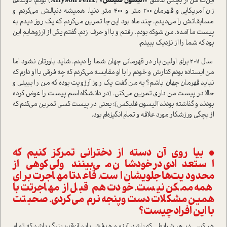
این‌که من از بچگی عاشق «
آلیسون فلیکس
» (
Allyson Felix
) بودم؛ دونده‌ی
زن آمریکایی و قهرمان ۲۰۰ متر و ۴۰۰ متر دنیا. همیشه دنبالش می‌کردم و
مسابقاتش را می‌دیدم. چند ماه بود این‌جا تمرین می‌کردم که یک روز دیدم به
پیست ما آمده. من شوکه بودم. رفتم و با او حرف زدم. گفتم یکی از آرزوهایم این
بود که شما را از نزدیک ببینم.
سال ۲۰۱۱ برای اولین بار در قهرمانی جهان شما را دیدم. شاید باورتان نشود اما
من ایستاده بودم کنارش و خودم را با او مقایسه می‌کردم که چه فرقی با او دارم که
نباید قهرمان جهان باشم؟ به من گفت یک روز آرزویت بوده که من را ببینی و
حالا در پیست من داری تمرین می‌کنی. (در دانشگاه اسم پیست را عوض کرده
بودند و گذاشته بودند آلیسون فلیکس)؛ یعنی در پیست کسی تمرین می‌کنم که
از بچگی ورزشکار مورد علاقه و تمام انگیزه‌ام بود.
• بیا روی آن دسته از دخترانی تمرکز کنیم که
ا‌ستعدادی در خودشان می‌بینند ولی کوهی از
محدودیت‌ها جلویشان ا‌ست. قاعدتا مهاجرت برای
همه ممکن نیست. خودت هم قبل از مهاجرتت با
همین مشکلات دست‌و‌پنجه نرم می‌کردی. صحبتت
با این افراد چیست؟
هر کسی در هر شرایطی که باشد، آرزو و هدفش باید آن‌قدر بزرگ باشد که تمام