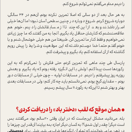
را دیدم مدام می‌گفتم نمی‌توانم شروع کنم.
به هر حال بعد از دو سالی که اصلا تمرین نکرده بودم، آن‌هم در 34 سالگی،
دوباره شروع کردم. شروع دوباره در چنین سطحی آسان نبود؛ اما آن‌ها خیلی
اصرار داشتند و بعد از این‌که چند تا از مسابقاتشان را دیدم، خودم هم
علاقه‌مند‌شدم که کنارشان حداقل یاد بگیرم. آنجا به من گفتند که ما چیز زیادی
نمی‌خواهیم و فقط کنار ما تمرین کن. طبیعتا من هم خیلی خوشحال شدم و با
خودم گفتم حتما خدا دوستم داشته که این موقعیت و شرایط را پیش‌رویم
گذاشته که از آن ا‌ستفاده کنم، یاد بگیرم و پیشرفت کنم.
پارسال طی چند ماهی که تمرین کردم، حتی فکرش را نمی‌کردم که به این
رکوردها دست پیدا کنم. اولش با این انگیزه رفته بودم که یاد بگیرم و بعدش
روز‌به‌روز پیشرفتم را دیدم. در مسابقات اولیه – چون خیلی از مسابقات دور
بودم – مقداری گیج بودم. نمی‌دانستم باید چه کار کنم؛ ولی در مسابقات بعدی
بهتر و بهتر شدم تا این‌که به رکورد ۱۱ سال پیشم رسیدم.
• همان موقع که لقب «دختر باد» را دریافت کردی؟
بله. می‌دانید، مشکل این‌جا‌ست که در ایران وقتی ۲۰سالم بود، می‌گفتند بس
ا‌ست دیگر! چقدر اول شدی؟! به کسان دیگر اجازه بده بیایند! آن‌قدر این چیزها را
در ذهن ما می‌خواندند که تمام آن انگیزه‌ها خراب می‌شد. خیلی برای
دو‌و‌میدانی