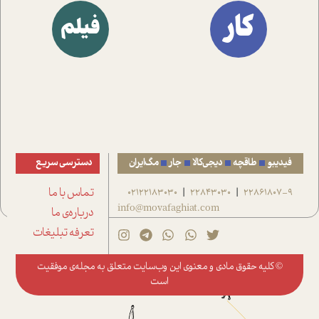
کار
فیلم
فیدیبو
طاقچه
دیجی‌کالا
جار
مگ‌ایران
دسترسی سریع
22861807-9
22843030
02122183030
تماس با ما
|
|
info@movafaghiat.com
درباره‌ی ما
تعرفه تبلیغات
© کلیه حقوق مادی و معنوی این وب‌سایت متعلق به
مجله‌ی موفقیت
است