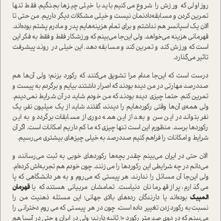
روز اولی که ورزش را شروع می‌کنیم باید با خیلی چیزها بجنگیم. فقط تنها
تمرین کردن و مسابقه‌دادنمان نیست و خیلی مشکلات دیگر داریم. من حتی تا
الان یک اسپانسر هم نداشتم و برای تمام هزینه‌هایم پدر و مادرم پشتم بوده‌اند.
قهرمانی هزینه می‌خواهد. ولی این‌جا می‌بینم که ورزشکار فقط و فقط به فکر این
ا‌ست که ورزش کند و تمرین کند و مسابقه دهد. این خیلی در روند پیشرفت
تاثیر می‌گذارد.
درست ا‌ست که این‌جا مدام مرا تشویق می‌کنند که رکورد بزنم؛ ولی آن‌ها هم
صد‌درصد مهارتی در من دیده بودند که اصرار داشتند بیایم و برگردم به پیست و
تمرین کنم. حتما چیزی دیده بودند که من خودم شاید در آن شرایط نمی‌دیدم.
ولی همه‌ی آن‌ها وقتی رکوردهایم را دیدند، گفتند شاید از یک میلیون نفر، یک
نفر بتواند در این سن و بعد از این همه دوری از مسابقات برگردد و به این
رکوردها برسد. منظورم این ا‌ست تنها چیزی که ما کم داریم امکانات ا‌ست. اگر آن
شرایط و امکانات را فراهم کنیم صد‌‌درصد به خیلی چیزهای بیشتری می‌رسیم.
الان حتی در ایران می‌بینم چقدر بچه‌ها رکوردهای خوبی به ثبت می‌رسانند و
می‌دانم در چه شرایطی این رکوردها را می‌زنند. چون خودم هم تجربه‌اش کرده‌ام.
ولی این‌جا آن مسائل را ندارند. هر پیستی که می‌روم و به هر دانشگاهی که پا
می‌گذارم، پر از قهرمانان دنیا‌ست. تمامشان مربیانی هستند که یا
قهرمان
المپیک
بوده‌اند یا دارندگان رده‌های بالای جهانی؛ این مسئله ذهنیت من را
نسبت‌به رکورد‌زدن تغییر داده ا‌ست، چون در هر پیستی که می‌روم دخترانی را
می‌بینم که در دوی صد متر رکورد ۱۰ ثانیه دارند؛ ولی در ایران و حتی در آسیا هم