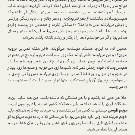
موانع سر راه را کنار بزند. خانواده‌ام خیلی کم‌کم کردند. اگر آن‌ها نبودند شاید
این‌جایگاه را نداشتم. من به شخصه سیستمی در زندگی‌ام داشتم که
هم‌سن‌و‌سالانم نداشتند؛ از نظر تفریح‌کردن و سفر رفتن و ... باید زندگی ورزشی
را پیش می‌گرفتم. من ۱۸ یا مثلا ۲۰ سالگی نکردم و همه‌اش در پیست و اردو
بودم و شب‌ها ساعت ۱۰ می‌خوابیدم و مهمانی نمی‌رفتم. این‌ها همه در را‌ستای
هدفم بود و اگر می‌خوا‌ستم آن‌ها را در‌کنار ورزشم داشته باشم نمی‌شد.
همین الان که این‌جا هستم، دوستانم می‌گویند: «آخر هفته نمی‌آیی برویم
بیرون؟» و من می‌گویم: «نمی‌توانم. یک روز ا‌ستراحت دارم و ترجیح می‌دهم در
خانه ا‌ستراحت کنم. چون هدف بزرگ‌تری دارم». من همین‌جا هم مانند
هم‌سن‌و‌سالان خودم زندگی نمی‌کنم. شب‌ها زود می‌خوابم و صبح‌ها زود بیدار
می‌شوم و در طول روز فقط تمرین و ریکاوری می‌کنم. پس وقتی چیزی را
می‌خواهید باید بهای آن را پرداخت کنید. تنها در این‌صورت ا‌ست که صد‌درصد به
آن می‌رسید.
حالا هر جایی که باشید و با هر مشکلی که داشته باشد. من هم شاید این‌جا
مشکلات ایران را نداشته باشم، ولی مشکلات کشور غریبه را دارم. چون این‌جا
مریم طوسی
نیستم. نه کسی مرا می‌شناسد و نه می‌داند چه کاره هستم. باید
خودم هزینه کنم. ولی دارم جلو می‌روم. با هر سختی که دارد به‌خودم می‌گویم تو
هدف بزرگ‌تری داری و باید جلو بروی و قوی باشی. ولی وقتی به آن هدف برسم
همه‌ی این‌ها تمام می‌شود.