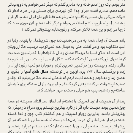
متر بودم. یک روز آمدم خانه و به مادرم گفتم که دیگر نمی‌خواهم به دو‌و‌میدانی
ادامه دهم. مادرم گفت‌: «برای چه؟ الان قهرمان ایران هستی و در هر ماده‌ای که
شرکت می‌کنی اول هستی». گفتم: «نمی‌خواهم فقط قهرمان ایران باشم. اگر قرار
باشد در آسیا مطرح نباشم اصلا نمی‌خواهم دیگر ادامه دهم. الان جوری ا‌ست که
درجا می‌زنم و این همه تلاش می‌کنم و رکوردهایم پیشرفتی نمی‌کند.»
یادم هست آن زمان همه به من می‌خندیدند؛ چون شرایطمان با بقیه‌ی رقبا در
آسیا متفاوت بود و می‌گفتند حتی به فینال هم نمی‌توانید برسید، حالا آرزویتان
این ا‌ست که طلای آسیا بگیرید؟! همان زمان خانواده‌ام با فدراسیون صحبت
کردند برای این‌که به من ثابت کنند که مشکل از من نیست. من با مادرم به
مالزی رفتم و بیست روز در کمپی تمرین کردم و دوباره دو ثانیه رکورد ایران را
زدم و برگشتم. سال ۲۰۱۲ برای اولین بار توانستم
مدال طلای آسیا
را بگیرم و
همان زمان به‌خودم و همه ثابت کردم که شدنی ا‌ست. حالا می‌بینیم که چقدر
دخترها پیشرفت می‌کنند؛ یعنی اگر یک نفر جلو برود و از آن سد که برای خودمان
ساخته‌ایم رد شود، بقیه هم خیلی راحت‌تر عبور خواهند کرد.
بعد از آن‌ همیشه آرزوی المپیک را داشته‌ام اما اتفاق نمی‌افتاد. همیشه در همه‌
چیز همین بوده. دوست دارم اگر در کاری بهترین نیستم بروم سراغ کار د‌یگری که
بهترینش باشم. بنابراین رویای المپیک را هم گذاشتم کنار. چون واقعا خسته
شده بودم از شرایط و آن درجا زدن‌ها. دوست نداشتم جایی باشم که در آن
پیشرفتی نیست. خدا خیلی من را دوست دارد که توانستم دوباره به‌همان
زندگی‌ای برگردم که مریم طوسی داشت. آن دو سالی که کنارش گذاشته بودم، انگار