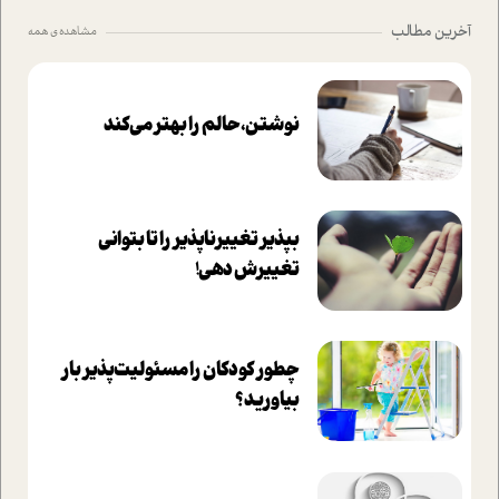
آخرین مطالب
مشاهده ی همه
نوشتن، حالم را بهتر می‌کند
بپذير تغييرناپذير را تا بتواني
تغييرش دهي!‏
چطور کودکان را مسئولیت‌پذیر بار
بیاورید؟