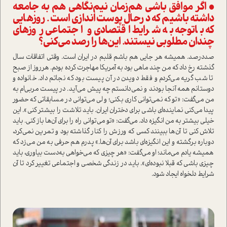
• اگر موافق باشی هم‌زمان نیم‌نگاهی هم به جامعه
داشته باشیم که در‌حال پوست‌اندازی ا‌ست. روزهایی
که باتوجه به شرایط اقتصادی و اجتماعی روزهای
چندان مطلوبی نیستند. این‌ها را رصد می‌کنی؟
صد‌درصد. همیشه هر جایی هم باشم قلبم در ایران ا‌ست. وقتی اتفاقات سال
گذشته رخ داد که من چند ماهی بود به آمریکا مهاجرت کرده بودم. هر‌روز از صبح
تا شب گریه می‌کردم و فقط دویدن در آن پیست بود که نجاتم داد. خانواده و
دوستانم همه آنجا بودند و نمی‌دانستم چه پیش می‌آید. در پیست مربی‌ام به
من می‌گفت‌: «تو که نمی‌توانی کاری بکنی؛ ولی می‌توانی در مسابقاتی که حضور
پیدا می‌کنی نماینده‌ای باشی برای دختران ایران. باید تلاشت را بیشتر کنی». این
خیلی بیشتر به من انگیزه داد. می‌گفت‌: «تو می‌توانی راه را برای آن‌ها باز کنی. باید
تلاش کنی تا آن‌ها ببینند کسی که ورزش را کنار گذاشته بود و تمرین نمی‌کرد،
دوباره برگشته و این انگیزه‌ای باشد برای آن‌ها.» پدرم هم حرفی به من می‌زد که
همیشه یادم می‌ماند؛ او می‌گفت‌: «هر چیزی که می‌خواهی به‌دست بیاوری، باید
چیزی باشی که قبلا نبوده‌ای». باید در زندگی شخصی و اجتماعی تغییر کرد تا آن
شرایط دلخواه ایجاد شود.