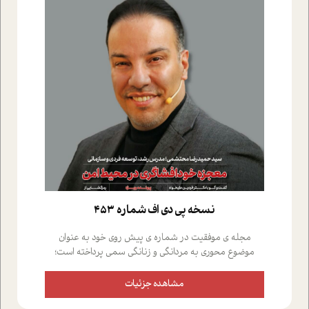
نسخه پي دي اف شماره 453
مجله ی موفقیت در شماره ی پیش روی خود به عنوان
موضوع محوری به مردانگی و زنانگی سمی پرداخته است؛
علاوه بر این که؛ گفت و گویی اختصاصی داشته ایم با فردین
علیخواه، جامعه شناس در بخش های مختلف تلاش کرده ایم
مشاهده جزئیات
از دریچه های گوناگون به این موضوع مهم بپردازیم.فصل