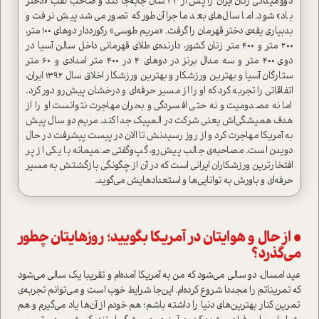
دو‌و‌میدانی زنان ایران را پس از 33 سال جابه‌جا کند و صاحب لقب «دختر
باد» شود. اما سال‌های بعد ماجرا آن‌طور که تصور می‌شد پیش نرفت و
بد‌بیاری یقه‌ی دختر قهرمان را گرفت. «مریم طوسی» رکورددار دوهای ۱۰۰ متر،
۲۰۰ متر و ۴۰۰ متر زنان کشور، دارنده‌ی طلای قهرمانی داخل سالن آسیا در
دوی ۴۰۰ متر و سه مدال برنز در دوهای ۴ در ۴۰۰ متر امدادی و ۶۰ متر
ستارگان آسیا و بهترین ورزشکار و بهترین ورزشکار اخلاق سال ۱۳۹۲ ایران،
اتفاقاتی را تجربه کرد که او را از مسیر حرفه‌ای و درخشان پیش‌رو دور کرد.
اما نه مصدومیت و نه حتی افسردگی و بحران مهاجرت نتوانست او را از
هدف همیشگی‌اش یعنی شرکت در المپیک جدا کند. مریم دو سال پیش
به آمریکا مهاجرت کرد و از روز رسیدنش تا الان در پیست پیشرفت در حال
دویدن است. مصاحبه‌ی جالب پیش‌رو، گپ‌وگفتی صمیمانه با یکی از پر
افتخارترین ورزشکاران ایرانی است که در آن از چگونگی بازگشتش به مسیر
حرفه‌ای و باورش به توانایی‌ها و استعدادهایش می‌گوید.
• از حال و هوایتان در آمریکا بگویید؛ روزهایتان چطور
می‌گذرد؟
عید امسال، دو سالی می‌شود که من به آمریکا آمده‌ام و تقریبا یک‌ سالی می‌شود
که تمریناتم را مجددا شروع کرده‌ام. این‌جا شرایط خوب ا‌ست و می‌توانم تجربه‌ی
تمرین کنار بهترین‌های دنیا را داشته باشم؛ هم خودم از آن‌ها یاد می‌گیرم و هم