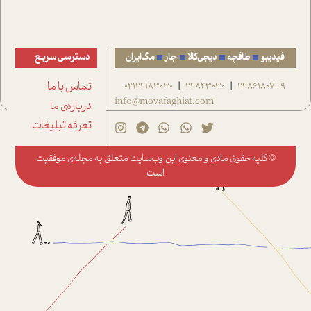
فیدیبو
طاقچه
دیجی‌کالا
جار
مگ‌ایران
دسترسی سریع
22861807-9
22843030
02122183030
تماس با ما
|
|
info@movafaghiat.com
درباره‌ی ما
تعرفه تبلیغات
© کلیه حقوق مادی و معنوی این وب‌سایت متعلق به
مجله‌ی موفقیت
است