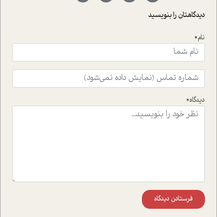
با رکاب زدن در بیش از هفتاد کشور و کاشتن درخت، به نماد
حمایت از محیط زیست و منابع طبیعی تبدیل گشته
دیدگاهتان را بنویسید
است.فصل روایت اجنبی ها در این شماره به دو موضوع
جذاب پرداخته است که عبارتند از جنبش آهستگی و نیز مقاله
نام*
ای که به زندگی شگفت انگیز جین گودال و تاثیرات کاوش های
ایشان در حوزه ی شامپانزه ها بر زندگی امروزی ما نگاهی
افکنده است.فصل اتاق 333 شما را پای صحبت یک تجربه ی
واقعی در ارتباط با اختلال شخصیت اسکزوئید و مشکلات و نیز
راهکارهای حل آن قرار می دهد که در اتاق درمان اتفاق افتاده
است.در فصل پایانی زیر ذره بین نیز همکاران ما تلاش کرده
دیدگاه*
اند تا در کنار مطالب سرگرمی و انگیزشی، شما را با بهترین و
موثرترین راهکارهای استفاده از هوش مصنوعی در حوزه های
مختلف کسب و کار آشنا کنند.
فرستادن دیدگاه