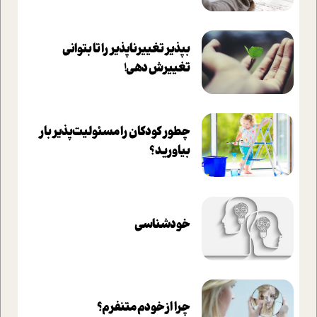
بپذير تغييرناپذير را تا بتواني
تغييرش دهي!‏
چطور کودکان را مسئولیت‌پذیر بار
بیاورید؟
خودشناسی
چرا از خودم متنفرم؟