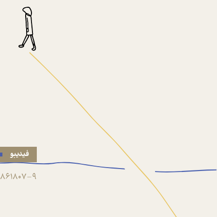
فیدیبو
861807-9