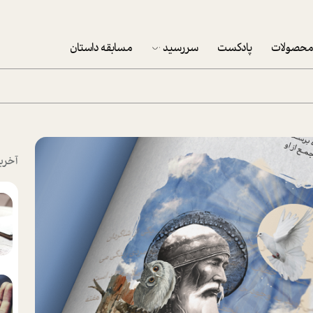
حصولات
پادکست
سررسید
مسابقه داستان
سررسید 1403
سفارش شرکتی سررسید 1403
پکيج نوروزي موفقيت
آخری
تقویم رومیزی
تقویم دیواری