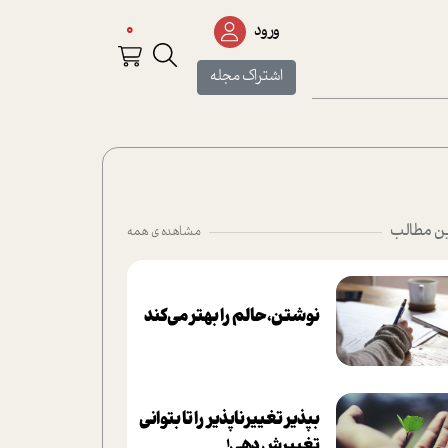
0
ورود
اشتراک مجله
ن مطالب
مشاهده ی همه
نوشتن، حالم را بهتر می‌کند
بپذير تغييرناپذير را تا بتواني
تغييرش دهي!‏