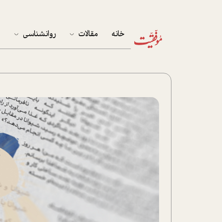
خانه
مقالات
روانشناسی
م
آخرین مقالات
تست روان‌شناسی
مهمان خانه
کوکولوژی
پرونده ویژه
زندگی
نوجوان
کار
پلاس