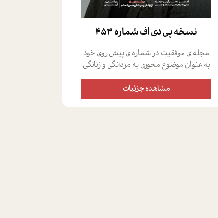
نسخه پي دي اف شماره 453
مجله ی موفقیت در شماره ی پیش روی خود
به عنوان موضوع محوری به مردانگی و زنانگی
سمی پرداخته است؛ علاوه بر این که؛ گفت و
گویی اختصاصی داشته ایم با فردین علیخواه،
مشاهده جزئیات
جامعه شناس در بخش های مختلف تلاش
کرده ایم از دریچه های گوناگون به این موضوع
مهم بپردازیم.فصل ایستگاه؛ شما را با دیدگاه
های روانشناسان و کارشناسان پیرامون
موضوع مردانگی و زنانگی سمی و نیز چالش
های پیرامون آن آشنا می کند.در بخش دو
فنجان داغ به سراغ افرادی رفته ایم که
موفقیت را در عمل به اثبات رسانده اند؛ سید
حمیدرضا محتشمی که بیست و پنجمین
سال فعالیت حرفه ای خود را در حوزه ی
کوچینگ، توسعه ی فردی و رهبری پشت سر