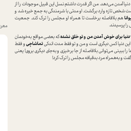
ه دنیا آمدن می‌دهد. من اگر قدرت داشتم نسل این قبیل موجودات را از
‌سمت شخص تازه وارد برگشت. او مدتی با شرمندگی به جمع خیره شد و
انا
هم بلافاصله برخا‌ست تا همراه او مجلس را ترک کند. جمعیت
 را پرسیدند.
معرف
دنیا برای خوش آمدن من و تو خلق نشده
که بعضی مواقع به‌خودمان
ین دنیا کس د‌یگری ا‌ست و من و تو فقط مدت اندکی
تماشاچی
و فقط
 ببینی می‌توانی بلافاصله از جا برخیزی و به‌جای د‌یگری بروی! یعنی
گفت و به‌همراه مرد بدقیافه مجلس را ترک کرد!