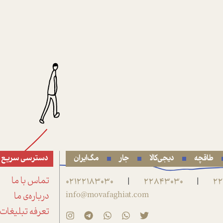
طاقچه
دیجی‌کالا
جار
مگ‌ایران
دسترسی سریع
22
22843030
02122183030
تماس با ما
|
|
info@movafaghiat.com
درباره‌ی ما
تعرفه تبلیغات