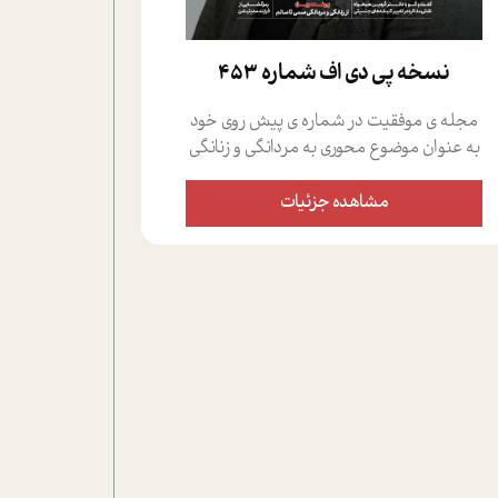
نسخه پي دي اف شماره 453
مجله ی موفقیت در شماره ی پیش روی خود
به عنوان موضوع محوری به مردانگی و زنانگی
سمی پرداخته است؛ علاوه بر این که؛ گفت و
گویی اختصاصی داشته ایم با فردین علیخواه،
مشاهده جزئیات
جامعه شناس در بخش های مختلف تلاش
کرده ایم از دریچه های گوناگون به این موضوع
مهم بپردازیم.فصل ایستگاه؛ شما را با دیدگاه
های روانشناسان و کارشناسان پیرامون
موضوع مردانگی و زنانگی سمی و نیز چالش
های پیرامون آن آشنا می کند.در بخش دو
فنجان داغ به سراغ افرادی رفته ایم که
موفقیت را در عمل به اثبات رسانده اند؛ سید
حمیدرضا محتشمی که بیست و پنجمین
سال فعالیت حرفه ای خود را در حوزه ی
کوچینگ، توسعه ی فردی و رهبری پشت سر