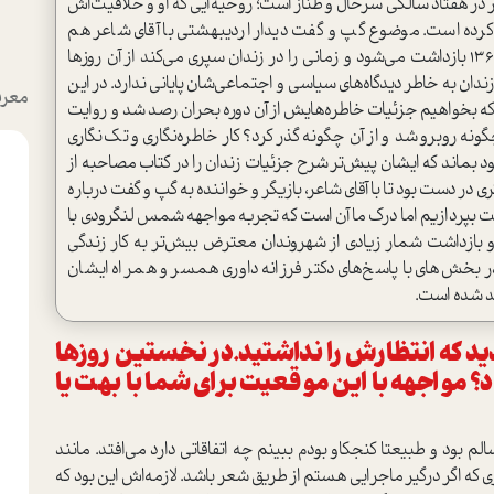
ر در هفتاد سالگی سرحال و طناز است؛ روحیه‌ایی که او و خلاقیت‌اش
کرده است. موضوع گپ و گفت دیدار اردیبهشتی با آقای شاعر هم
مواجهه‌اش با چالش‌ها و گذر از آن‌هاست. او در سال 1361 بازداشت می‌شود و زمانی را در زندان سپری می‌کند از آن روز‌ها
زندان به خاطر دیدگاه‌های سیاسی و اجتماعی‌شان پایانی ندارد. در این‌
معرف
ن‌که بخواهیم جزئیات خاطره‌هایش از آن دوره بحران رصد شد و روایت
گونه روبرو شد و از آن چگونه گذر کرد؟ کار خاطره‌نگاری و تک‌نگاری
 بماند که ایشان پیش‌تر شرح جزئیات زندان را در کتاب مصاحبه از
ر دست بود تا با آقای شاعر، بازیگر و خواننده به گپ و گفت درباره‌
ه است بپردازیم اما درک ما آن است که تجربه مواجهه شمس لنگرودی با
دان و گذر از آن، خاصه در فضای پسا اعتراضی 1401 و بازداشت شمار زیادی از شهروندان معترض بیش‌تر به کار زندگی
ر بخش‌های با پاسخ‌های دکتر فرزانه داوری همسر و همراه ایشان
ید شده است.
زداشت شدید که انتظارش را نداشتید.در نخستین روزها
 مواجهه با این موقعیت برای شما با بهت یا
ظرش نبودم. سال ۶۰-۶۱ سی و یک سالم بود و طبیعتا کنجکاو بودم ببینم چه اتفاقاتی دارد می‌افتد. مانند
که اگر درگیر ماجرایی هستم از طریق شعر باشد. لازمه‌اش این بود که