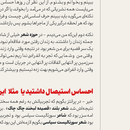
ببینم و بخوانم و بشنوم. از این نظر آن روزها حساس
می‌بایست همه نشریاتی که در می‌آمد را بخواند، یا اگر در
نکته‌ای می‌گوید باید ببینم حرف اساسی‌اش چیست و فرقش 
بود که هر لحظه درگیر یکی از ماجراها بشوم. پس بازداشت
نکته دوم این‌که من می‌دیدم - در
حوزه شعر
خیلی از شاعر
جمله زندان را داشتند. به زندان رفتن مورد علاقه‌ام نبو
یک سر قضیه برای من شعر بود. در نتیجه وقتی وارد زندا
وقتی من و شمایی که تجربه انفرادی نداریم نمی‌توان
سرزمین پر التهابی اتفاقات پر التهابی در جریان است 
وقتی وارد انفرادی می‌شویم بهت زده نیستیم و بیشتر ک
احساس استیصال داشتید یا مثلا این
خیر – در پرانتز بگویم که تجربیاتش به رغم همه سختی‌ه
نتیجه‌اش شد
شعر بلند
«
قصیده لبخند چاک چاک
» . ب
امه سزر بود که
شاعر
سورئالیست سیاسی بود و تجربیات
بود
شعر سورئالیست سیاسی
بگویم لازمه‌اش این بود که