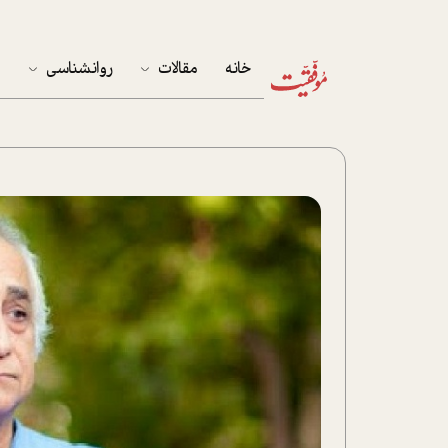
خانه
مقالات
روانشناسی
م
آخرین مقالات
تست روان‌شناسی
مهمان خانه
کوکولوژی
پرونده ویژه
زندگی
نوجوان
کار
پلاس