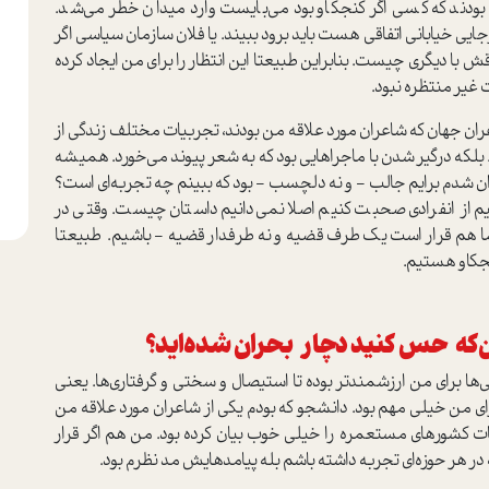
 بودند که کسی اگر کنجکاو بود می‌بایست وارد میدان خطر می‌شد.
جایی خیابانی اتفاقی هست باید برود ببیند. یا فلان سازمان سیاسی اگر
با دیگری چیست. بنابراین طبیعتا این انتظار را برای من ایجاد کرده
 غیر منتظره نبود.
ان جهان که شاعران مورد علاقه من بودند، تجربیات مختلف زندگی از
د. بلکه درگیر شدن با ماجراهایی بود که به شعر پیوند می‌خورد. همیشه
ن شدم برایم جالب - و نه دلچسب - بود که ببینم چه تجربه‌ای است؟
یم از انفرادی صحبت کنیم اصلا نمی‌دانیم داستان چیست. وقتی در
و ما هم قرار است یک طرف قضیه و نه طرفدار قضیه - باشیم. طبیعتا
نجکاو هستیم.
‌که حس کنید دچار بحران شده‌اید؟
ا برای من ارزشمندتر بوده تا استیصال و سختی و گرفتاری‌ها. یعنی
رای من خیلی مهم بود. دانشجو که بودم یکی از شاعران مورد علاقه من
 کشورهای مستعمره را خیلی خوب بیان کرده بود. من هم اگر قرار
 در هر حوزه‌ای تجربه داشته باشم بله پیامدهایش مد نظرم بود.