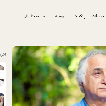
حصولات
پادکست
سررسید
مسابقه داستان
سررسید 1403
سفارش شرکتی سررسید 1403
پکيج نوروزي موفقيت
آخری
تقویم رومیزی
تقویم دیواری