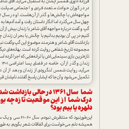
فرزانه داوری همسر ایشان به استقبال می‌آید. آقای شاع
در در کوران حوادث متعدد فردی و اجتماعی صیانت 
چهل سال می‌گذرد اما انگار داستان رفت و آمد آدم‌ها به 
گپ و گفت درباره مواجهه آقای شاعر با زندان بیش از آ
کنیم در پی آن بودیم بدانیم با چالش یا بحران زندان چ
بازداشت آقای شاعر و هنرمند موضوع این گپ‌وگفت نبود
مجموعه تاریخ شفاهی روایت کرده است. بهانه‌های دیگری د
تازه‌ترین بازی سینمایی‌اش یا ترانه‌هایی که اجرا کرد
زن
می‌آید. روایت شمس لنگرودی از زندان و بعد از آن د
تکمیل می‌شود و آن‌جا که ایشان پاسخ گفتند نام‌شان ق
شما سال ۱۳۶۱ در حالی با
درک شما از این موقعیت تازه چه بود؟
دلهره یا بیم بود؟
این‌طورنبود که منت
همیشه دلم می‌خواست برای اتفاقات شعر بگویم. به طوری 