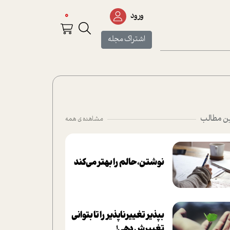
0
ورود
اشتراک مجله
ن مطالب
مشاهده ی همه
نوشتن، حالم را بهتر می‌کند
بپذير تغييرناپذير را تا بتواني
تغييرش دهي!‏