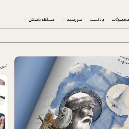
حصولات
پادکست
سررسید
مسابقه داستان
سررسید 1403
سفارش شرکتی سررسید 1403
پکيج نوروزي موفقيت
آخری
تقویم رومیزی
تقویم دیواری