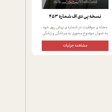
نسخه پي دي اف شماره 453
مجله ی موفقیت در شماره ی پیش روی خود
به عنوان موضوع محوری به مردانگی و زنانگی
سمی پرداخته است؛ علاوه بر این که؛ گفت و
گویی اختصاصی داشته ایم با فردین علیخواه،
مشاهده جزئیات
جامعه شناس در بخش های مختلف تلاش
کرده ایم از دریچه های گوناگون به این موضوع
مهم بپردازیم.فصل ایستگاه؛ شما را با دیدگاه
های روانشناسان و کارشناسان پیرامون
موضوع مردانگی و زنانگی سمی و نیز چالش
های پیرامون آن آشنا می کند.در بخش دو
فنجان داغ به سراغ افرادی رفته ایم که
موفقیت را در عمل به اثبات رسانده اند؛ سید
حمیدرضا محتشمی که بیست و پنجمین
سال فعالیت حرفه ای خود را در حوزه ی
کوچینگ، توسعه ی فردی و رهبری پشت سر