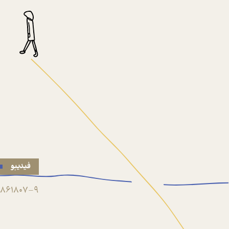
فیدیبو
861807-9