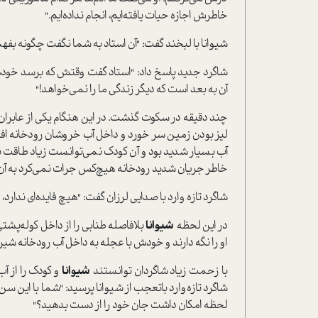
خاطرش اجازه حیات یافته‌ایم، انجام نداده‌ایم."
شیوانا با لبخند گفت: "آن استاد به شما نگفت چگونه بف
شاگرد جدید پاسخ داد: "استاد گفت وقتش که برسد خودمان 
آن به بعد است که دیگر زندگی ما را نمی‌خواهد!"
چند دقیقه در سکوت گذشت. در این هنگام یکی از عابران 
لیز بودن زمین سر خورد و داخل آب خروشان رودخانه اف
آب بسیار شدید بود و آن کودک نمی‌توانست زیاد طاقت بي
خاطر جریان شدید رودخانه هیچ‌کس جرات نمی‌کرد به آ
شاگرد تازه‌ وارد با صدایی لرزان گفت: "هیچ فایده‌ای ندا
در این لحظه
شیوانا
بلافاصله طنابی را از داخل کوله‌پشت
او را نگه دارند و خودش با عجله به داخل آب رودخانه شیر
با زحمت زیاد شاگردان توانستند
شیوانا
و کودک را از آ
شاگرد تازه‌وارد باتعجب از شیوانا پرسید: "شما با این 
لحظه امکان داشت جان خود را از دست بدهید؟"