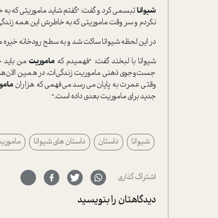
شیوانا
تبسمی کرد و گفت: "گفتم شاید ماموریتی که به خا
نکردم و سر وقت ماموریتی که به خاطرش این همه زندگی کرد
در این لحظه شیوانا ساکت شد و به سطح رودخانه خیره ماند
شیوانا با لبخند گفت: "فهمیدم که
ماموریت
من باید چ
جست‌وجوی ذهنی ماموریت زندگی‌ات، در همین الان‌های ز
وقتی عمرت به پایان می‌رسد می‌فهمی که هزاران
مامو
جدید برای ماموریت بعدی داده است."
شیوانا
داستان
داستان های شیوانا
ماموری
اشتراک گذاری
دیدگاهتان را بنویسید