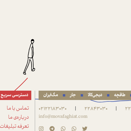
طاقچه
دیجی‌کالا
جار
مگ‌ایران
دسترسی سریع
22
22843030
02122183030
تماس با ما
|
|
info@movafaghiat.com
درباره‌ی ما
تعرفه تبلیغات