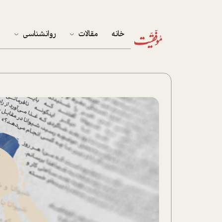
خانه
مقالات
روانشناسی
م
آخرین مقالات
تست روان‌شناسی
مهمان خانه
کوکولوژی
پرونده ویژه
زندگی
نوجوان
کار
پلاس