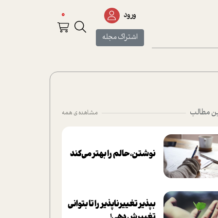
0
ورود
اشتراک مجله
ن مطالب
مشاهده ی همه
نوشتن، حالم را بهتر می‌کند
بپذير تغييرناپذير را تا بتواني
تغييرش دهي!‏