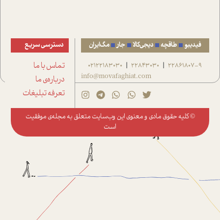
فیدیبو
طاقچه
دیجی‌کالا
جار
مگ‌ایران
دسترسی سریع
22861807-9
22843030
02122183030
تماس با ما
|
|
info@movafaghiat.com
درباره‌ی ما
تعرفه تبلیغات
© کلیه حقوق مادی و معنوی این وب‌سایت متعلق به
مجله‌ی موفقیت
است