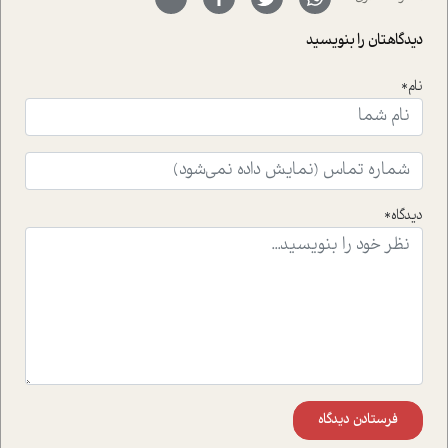
با رکاب زدن در بیش از هفتاد کشور و کاشتن درخت، به نماد
حمایت از محیط زیست و منابع طبیعی تبدیل گشته
دیدگاهتان را بنویسید
است.فصل روایت اجنبی ها در این شماره به دو موضوع
جذاب پرداخته است که عبارتند از جنبش آهستگی و نیز مقاله
نام*
ای که به زندگی شگفت انگیز جین گودال و تاثیرات کاوش های
ایشان در حوزه ی شامپانزه ها بر زندگی امروزی ما نگاهی
افکنده است.فصل اتاق 333 شما را پای صحبت یک تجربه ی
واقعی در ارتباط با اختلال شخصیت اسکزوئید و مشکلات و نیز
راهکارهای حل آن قرار می دهد که در اتاق درمان اتفاق افتاده
است.در فصل پایانی زیر ذره بین نیز همکاران ما تلاش کرده
دیدگاه*
اند تا در کنار مطالب سرگرمی و انگیزشی، شما را با بهترین و
موثرترین راهکارهای استفاده از هوش مصنوعی در حوزه های
مختلف کسب و کار آشنا کنند.
فرستادن دیدگاه