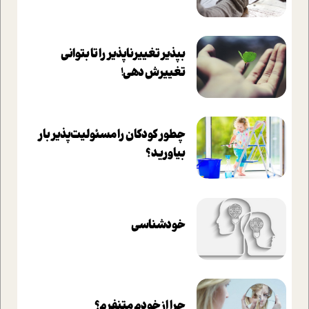
بپذير تغييرناپذير را تا بتواني
تغييرش دهي!‏
چطور کودکان را مسئولیت‌پذیر بار
بیاورید؟
خودشناسی
چرا از خودم متنفرم؟