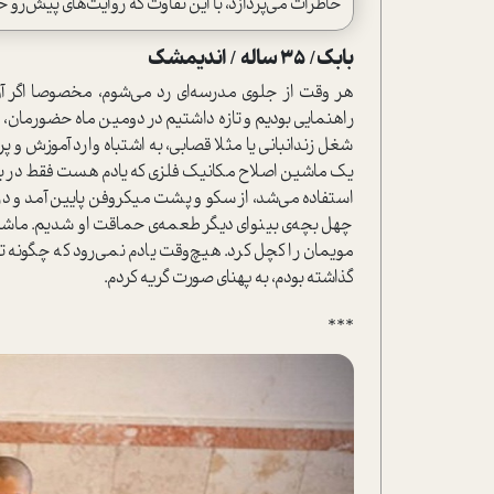
خاطرات می‌پردازد، با این تفاوت که روایت‌های پیش‌رو خ
بابک/ 35 ساله / اندیمشک
راهنمایی بودیم و تازه داشتیم در دومین ماه حضورمان، 
شغل زندانبانی یا مثلا قصابی، به اشتباه وارد آموزش و
یک ماشین اصلاح مکانیک فلزی که یادم هست فقط در بعضی ا
ا‌ستفاده می‌شد، از سکو و پشت میکروفن پایین آمد و در
چهل بچه‌ی بینوای دیگر طعمه‌ی حماقت او شدیم. ماشین 
مویمان را کچل کرد. هیچ‌وقت یادم نمی‌رود که چگونه تا 
گذاشته ‌بودم، به پهنای صورت گریه کردم.
***