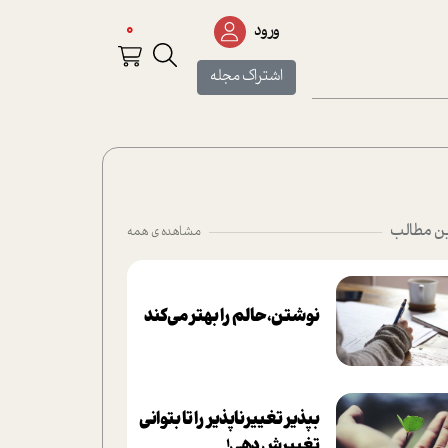
0
ورود
اشتراک مجله
ن مطالب
مشاهده ی همه
نوشتن، حالم را بهتر می‌کند
بپذير تغييرناپذير را تا بتواني
تغييرش دهي!‏