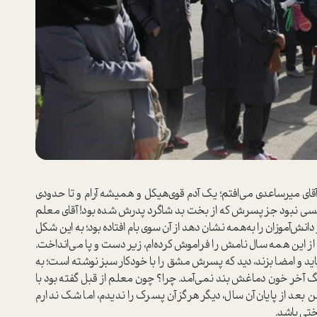
قای میرساعدی می‌افتم؛ یک آدم قوی‌هیکل و همیشه آرام و تا حدودی
 کسی نبود جز پسرش که از بخت بد شاگرد پدرش شده بود! آقای معلم
انش‌آموزان را به‌همه نشان دهد از آن سوی بام افتاده بود؛ به این شکل
از این همه سال نامش را فراموش کرده‌ام، زیر دست و پا می‌انداخت.
اید و امضا بزند، دید که پسرش مشق را با خودکار سبز نوشته ا‌ست؛ به
آخر خون دماغش بند نمی‌آمد. چرا؟ چون معلم از قبل گفته بود با
د از پایان آن سال، دیگر هرگز آن پسرک را ندیدم، اما شک ندارم
ختی باشد.