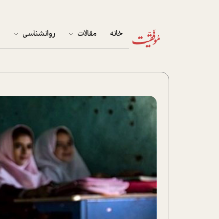
خانه
مقالات
روانشناسی
م
آخرین مقالات
تست روان‌شناسی
مهمان خانه
کوکولوژی
پرونده ویژه
زندگی
نوجوان
کار
پلاس