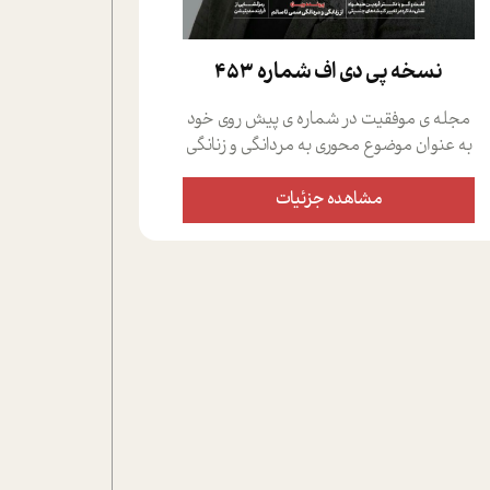
نسخه پي دي اف شماره 453
مجله ی موفقیت در شماره ی پیش روی خود
به عنوان موضوع محوری به مردانگی و زنانگی
سمی پرداخته است؛ علاوه بر این که؛ گفت و
گویی اختصاصی داشته ایم با فردین علیخواه،
مشاهده جزئیات
جامعه شناس در بخش های مختلف تلاش
کرده ایم از دریچه های گوناگون به این موضوع
مهم بپردازیم.فصل ایستگاه؛ شما را با دیدگاه
های روانشناسان و کارشناسان پیرامون
موضوع مردانگی و زنانگی سمی و نیز چالش
های پیرامون آن آشنا می کند.در بخش دو
فنجان داغ به سراغ افرادی رفته ایم که
موفقیت را در عمل به اثبات رسانده اند؛ سید
حمیدرضا محتشمی که بیست و پنجمین
سال فعالیت حرفه ای خود را در حوزه ی
کوچینگ، توسعه ی فردی و رهبری پشت سر