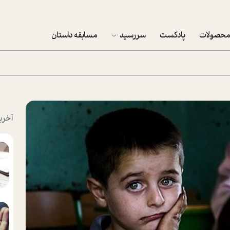
حصولات
پادکست
سررسید
مسابقه داستان
سررسید 1403
سفارش شرکتی سررسید 1403
پکيج نوروزي موفقيت
آخری
تقویم رومیزی
تقویم دیواری