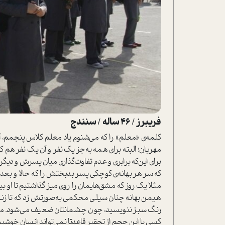
فریبرز / 46 ساله / سنندج
کلمه‌ی «معلم» را که می‌شنوم یاد معلم کلاس پنجمم، آ
مهربان؛ البته برای همه به‌جز یک نفر و آن یک نفر هم
برای این‌که برابری و عدم تفاوت‌گذاری میان پسرش و دیگر د
که سر هر بهانه‌ی کوچکی پسر بدبختش را که حالا و بعد 
مثلا یک روز که مشق‌هایمان را روی میز گذاشتیم تا او بی
هیمن بهانه چنان سیلی محکمی به‌صورتش زد که تا زنگ 
رنگ سبز ننویسید، چون چشمانتان ضعیف می‌شود. من بع
کسی با این حجم از تحقیر قاعدتا نمی‌تواند انسان خوشب