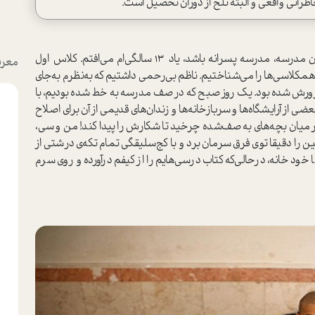
اطراتی واقعی و البته تلخ از دوران تحصیل ا‌ست.
هر وقت از جلوی مدرسه‌ای رد می‌شوم، مخصوصا اگر آن مدرسه، مدرسه پسرانه باشد، یاد 13 سالگی‌ام می‌افتم. کلاس اول
معرف
همکلاسی‌ها را می‌شناختیم. ناظم بی‌رحمی داشتیم که به‌نظرم به‌جای
 پرورش شده بود. یک روز صبح که در صف مدرسه به خط شده بودیم، با
ز آرایشگاه‌ها و سربازخانه‌ها و زندان‌های قدیمی از آن برای اصلاح
 میان بچه‌های به صف‌شده چرخید تا شکارش را پیدا کند! من و سی‌،
را دقیقا توی فرق سرمان برد و با کج‌سلیقگی تمام تکه‌ی درشتی از
خود خانه، در‌حالی‌که کتاب درسی‌هایم را از کیفم درآورده و روی سرم