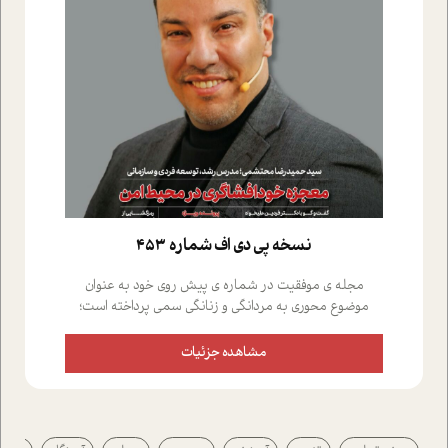
نسخه پي دي اف شماره 453
مجله ی موفقیت در شماره ی پیش روی خود به عنوان
موضوع محوری به مردانگی و زنانگی سمی پرداخته است؛
علاوه بر این که؛ گفت و گویی اختصاصی داشته ایم با فردین
علیخواه، جامعه شناس در بخش های مختلف تلاش کرده ایم
مشاهده جزئیات
از دریچه های گوناگون به این موضوع مهم بپردازیم.فصل
ایستگاه؛ شما را با دیدگاه های روانشناسان و کارشناسان
پیرامون موضوع مردانگی و زنانگی سمی و نیز چالش های
پیرامون آن آشنا می کند.در بخش دو فنجان داغ به سراغ افرادی