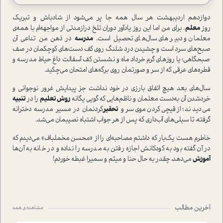
دوازدهم اردیبهشت هر سال همه جا پر می‌شود از شادباش و تبریک
روز
معلم
. برای من اما این روز یادآور دوران تلخ درازمدتی از مواجهه‌ام با همه‌ی
معلمان و دبیر‌های سال‌های تحصیل ا‌ست.
مدرسه
در ذهن من تداعی آن
صبح‌های سرد ا‌ست و چشیدن درد شلنگ روی کف دست‌های کوچکمان در صف
صبحگاهی؛ یا روزهای گرم خرداد ماه و نشستن کف آسفالت داغ حیاط مدرسه و
قطره‌های عرقی که از سر و صورتمان روی برگه‌های امتحان می‌چکید.
سال‌های بعد هیچ اتفاق بارزی در خود نداشت جز پیدایش غرور نوجوانی و
خرد‌شدن آن به‌دست معلمان و ناظم‌هایی که گویی یگانه
روش تعلیم
را در
تنبیه
می‌دیدند؛ از قیچی‌کردن موی سر و
تحقیر‌
کردنمان در مسیر مدرسه دخترانه
گرفته، تا سیلی‌های آب‌داری که پس از هر جواب اشتباه نصیبمان می‌شد.
خاطرم هست یک‌بار که داشتم مصاحبه‌ای را از «محسن مخملباف» می‌دیدم که
در آن گفته بود به کودکانش اجازه رفتن به مدرسه را نداده و در خانه به آن‌ها
آموزش
می‌دهد، چقدر به حال حنا و میثم و سمیرا غبطه خوردم!
آخرین مطالب
مشاهده ی همه