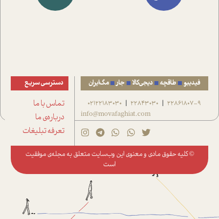
فیدیبو
طاقچه
دیجی‌کالا
جار
مگ‌ایران
دسترسی سریع
22861807-9
22843030
02122183030
تماس با ما
|
|
info@movafaghiat.com
درباره‌ی ما
تعرفه تبلیغات
© کلیه حقوق مادی و معنوی این وب‌سایت متعلق به
مجله‌ی موفقیت
است