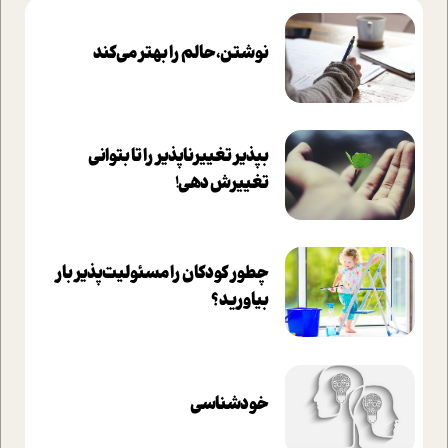
نوشتن، حالم را بهتر می‌کند
بپذير تغييرناپذير را تا بتواني
تغييرش دهي!‏
چطور کودکان را مسئولیت‌پذیر بار
بیاورید؟
خودشناسی