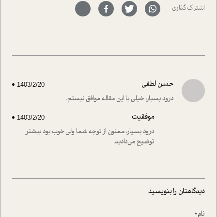
سر نهاده است و نیز کرامت عزیز زاده؛ سفیر صلح و دوستی که
اشتراک گذاری
با رکاب زدن در بیش از هفتاد کشور و کاشتن درخت، به نماد
حمایت از محیط زیست و منابع طبیعی تبدیل گشته
است.فصل روایت اجنبی ها در این شماره به دو موضوع
جذاب پرداخته است که عبارتند از جنبش آهستگی و نیز مقاله
ای که به زندگی شگفت انگیز جین گودال و تاثیرات کاوش های
ایشان در حوزه ی شامپانزه ها بر زندگی امروزی ما نگاهی
افکنده است.فصل اتاق 333 شما را پای صحبت یک تجربه ی
حسن لطفی
1403/2/20
واقعی در ارتباط با اختلال شخصیت اسکزوئید و مشکلات و نیز
راهکارهای حل آن قرار می دهد که در اتاق درمان اتفاق افتاده
درود بسیار، خیلی با این مقاله موافق نیستم.
است.در فصل پایانی زیر ذره بین نیز همکاران ما تلاش کرده
موفقیت
اند تا در کنار مطالب سرگرمی و انگیزشی، شما را با بهترین و
1403/2/20
موثرترین راهکارهای استفاده از هوش مصنوعی در حوزه های
درود بسیار، ممنون از توجه شما ولی خوب بود بیشتر
مختلف کسب و کار آشنا کنند.
توضیح می‌دادید.
دیدگاهتان را بنویسید
نام*