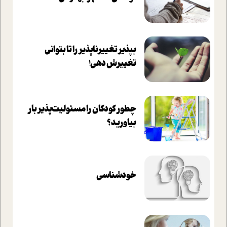
بپذير تغييرناپذير را تا بتواني
تغييرش دهي!‏
چطور کودکان را مسئولیت‌پذیر بار
بیاورید؟
خودشناسی