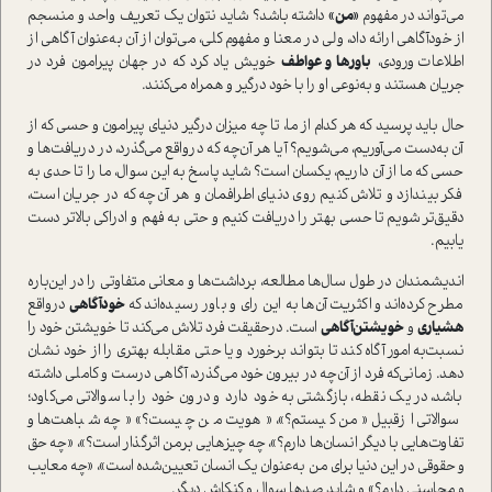
می‌تواند در مفهوم
«من»
داشته باشد؟ شاید نتوان یک تعریف واحد و منسجم
از خودآگاهی ارائه داد، ولی در معنا و مفهوم کلی، می‌توان از آن به‌عنوان آگاهی از
اطلاعات ورودی،
باورها و عواطف
خویش یاد کرد که در جهان پیرامون فرد در
جریان هستند و به‌نوعی او را با خود درگیر و همراه می‌کنند.
حال باید پرسید که هر کدام از ما، تا چه میزان درگیر دنیای پیرامون و حسی که از
آن به‌دست می‌آوریم، می‌شویم؟ آیا هر آن‌چه که در‌واقع می‌گذرد، در دریافت‌ها و
حسی که ما از آن داریم، یکسان ا‌ست؟ شاید پاسخ به این سوال، ما را تا حدی به
فکر بیندازد و تلاش کنیم روی دنیای اطرافمان و هر آن‌چه که در جریان ا‌ست،
دقیق‌تر شویم تا حسی بهتر را دریافت کنیم و حتی به فهم و ادراکی بالاتر دست
یابیم.
اندیشمندان در طول سال‌ها مطالعه، برداشت‌ها و معانی متفاوتی را در این‌باره
مطرح کرده‌اند و اکثریت آن‌ها به این رای و باور رسیده‌اند که
خودآگاهی
در‌واقع
هشیاری
و
خویشتن‌آگاهی
ا‌ست. در‌حقیقت فرد تلاش می‌کند تا خویشتن خود را
نسبت‌به امور آگاه کند تا بتواند برخورد و یا حتی مقابله بهتری را از خود نشان
دهد. زمانی‌که فرد از آن‌چه در بیرون خود می‌گذرد، آگاهی درست و کاملی داشته
باشد، در یک نقطه، بازگشتی به خود دارد و درون خود را با سوالاتی می‌کاود؛
سوالاتی از‌قبیل «من کیستم؟»، «هویت من چیست؟» «چه شباهت‌ها و
تفاوت‌هایی با دیگر انسان‌ها دارم؟»، چه چیزهایی برمن اثرگذار ا‌ست؟»، «چه حق
و حقوقی در این دنیا برای من به‌عنوان یک انسان تعیین‌شده ا‌ست»، «چه معایب
و محاسنی دارم؟» و شاید صدها سوال و کنکاش دیگر.