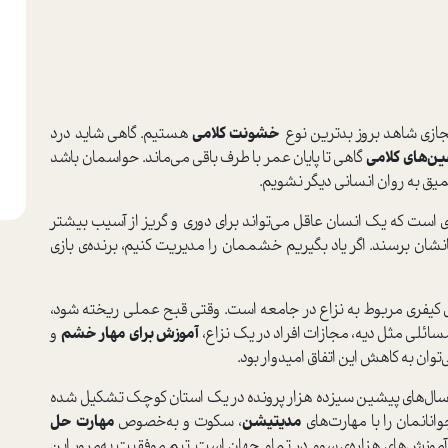
جازی شاهد بروز بدترین نوع
خشونت کلامی
هستیم. گاهی شاید درد
ین‌های
کلامی
گاهی تا پایان عمر با طرف باقی می‌ماند. حواسمان باشد
 به روان انسانی دیگر نشویم.
 ا‌ست که یک انسان عاقل می‌تواند برای دوری و گریز از آسیب بیشتر
انشان برسند. اگر یاد بگیریم خشممان را مدیریت کنیم، برنده‌ی بازی
ند که 20 تا 25 درصد پرونده‌های کیفری مربوط به نزاع در جامعه ا‌ست. وقتی قبح عملی ریخته شود،
سائلی مثل دیه، مجازات افراد در یک نزاع،
آموزش برای مهار خشم
و
وان به کاهش این اتفاق امیدوار بود.
ق مشخص شد در یک دوره‌ی 9 ماهه در سال‌های پیشین سیزده هزار پرونده در یک ا‌ستان کوچک تشکیل شده
وانانمان را با مهارت‌های
مدیتیشن
، سکوت و به‌خصوص
مهارت حل
آموزش‌های هزاره‌ی سوم در تمام جهان ا‌ست. تیم موفقیت به‌مرور این