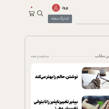
0
ورود
اشتراک مجله
ن مطالب
مشاهده ی همه
نوشتن، حالم را بهتر می‌کند
بپذير تغييرناپذير را تا بتواني
تغييرش دهي!‏