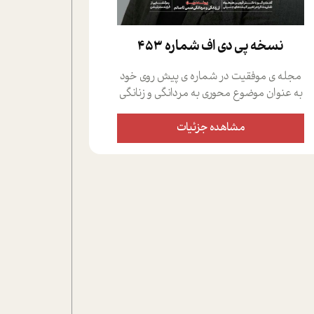
نسخه پي دي اف شماره 453
مجله ی موفقیت در شماره ی پیش روی خود
به عنوان موضوع محوری به مردانگی و زنانگی
سمی پرداخته است؛ علاوه بر این که؛ گفت و
گویی اختصاصی داشته ایم با فردین علیخواه،
مشاهده جزئیات
جامعه شناس در بخش های مختلف تلاش
کرده ایم از دریچه های گوناگون به این موضوع
مهم بپردازیم.فصل ایستگاه؛ شما را با دیدگاه
های روانشناسان و کارشناسان پیرامون
موضوع مردانگی و زنانگی سمی و نیز چالش
های پیرامون آن آشنا می کند.در بخش دو
فنجان داغ به سراغ افرادی رفته ایم که
موفقیت را در عمل به اثبات رسانده اند؛ سید
حمیدرضا محتشمی که بیست و پنجمین
سال فعالیت حرفه ای خود را در حوزه ی
کوچینگ، توسعه ی فردی و رهبری پشت سر