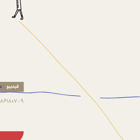
فیدیبو
861807-9