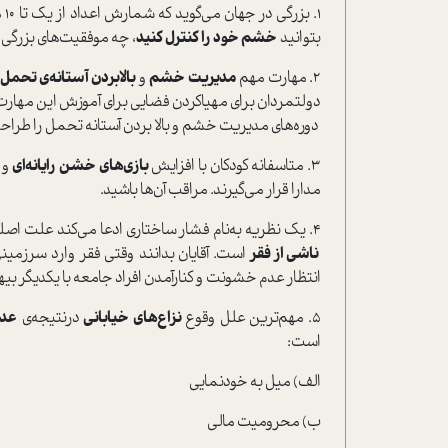
1.
بتوانید
خشم خود را کنترل کنید
، چه موفقیت‌های بزرگی 
2. مهارت مهم
مدیریت خشم
و
بالا‌بردن آستانه‌ی تحمل
دولتمردان برای مهیا‌کردن فضایی برای آموزش این مهار
دوره‌های مدیریت خشم و بالا بردن آستانه تحمل را طراحی 
3. متاسفانه کودکان با افزایش
بازی‌های خشن رایانه‌ای
و 
مدارا قرار می‌گیرند. مراقب آن‌ها باشید.
4. یک نظریه به‌نام فشار ساختاری ادعا می‌کند علت اصلی انحرافات اجتماعی و عدم مدارای مردم در مقابل یکدیگر
ناشی از فقر
ا‌ست. آقایان بدانند وقتی فقر وارد سرزمینی
انتظار عدم خشونت و کنارآمدن افراد جامعه با یکدیگر بیه
5. مهم‌ترین علل وقوع
نزاع‌های خیابانی
در‌نتیجه‌ی
عدم
ا‌ست:
الف) میل به خودنمایی
ب) محرومیت مالی