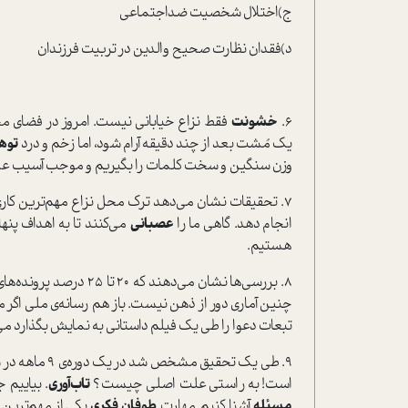
ج)اختلال شخصیت ضداجتماعی
د)فقدان نظارت صحیح والدین در تربیت فرزندان
6.
خشونت
فقط نزاع خیابانی نیست. امروز در فضای م
یک مُشت بعد از چند دقیقه آرام شود، اما زخم و درد
توه
وزن سنگین و سخت کلمات را بگیریم و موجب آسیب عمیق
7. تحقیقات نشان می‌دهد ترک محل نزاع مهم‌ترین کاری
انجام دهد. گاهی ما را
عصبانی
می‌کنند تا به اهداف پنه
هستیم.
8. بررسی‌ها نشان می‌ده
چنین آماری دور از ذهن نیست. باز هم رسانه‌ی ملی اگر م
تبعات دعوا را طی یک فیلم دا‌ستانی به نمایش بگذارد می‌ت
9. طی یک تحقی
ا‌ست! به را‌ستی علت اصلی چیست؟
تاب‌آوری
. بیاییم ج
مسئله
آشنا کنیم. مهارت
طوفان فکری
یکی از مهم‌ترین 