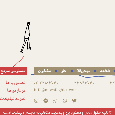
طاقچه
دیجی‌کالا
جار
مگ‌ایران
دسترسی سریع
22
22843030
02122183030
تماس با ما
|
|
info@movafaghiat.com
درباره‌ی ما
تعرفه تبلیغات
© کلیه حقوق مادی و معنوی این وب‌سایت متعلق به
مجله‌ی موفقیت
است