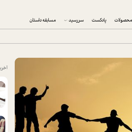
حصولات
پادکست
سررسید
مسابقه داستان
سررسید 1403
سفارش شرکتی سررسید 1403
پکيج نوروزي موفقيت
آخری
تقویم رومیزی
تقویم دیواری