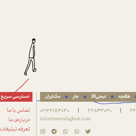
طاقچه
دیجی‌کالا
جار
مگ‌ایران
دسترسی سریع
22
22843030
02122183030
تماس با ما
|
|
info@movafaghiat.com
درباره‌ی ما
تعرفه تبلیغات