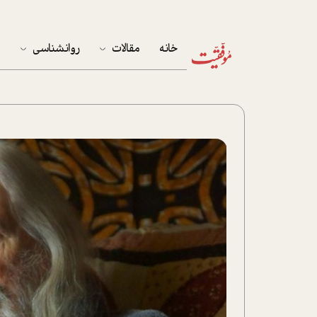
خانه
مقالات
روانشناسی
م
آخرین مقالات
تست روان‌شناسی
مهمان خانه
کوکولوژی
پرونده ویژه
زندگی
نوجوان
کار
پلاس