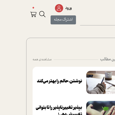
0
ورود
اشتراک مجله
ن مطالب
مشاهده ی همه
نوشتن، حالم را بهتر می‌کند
بپذير تغييرناپذير را تا بتواني
تغييرش دهي!‏