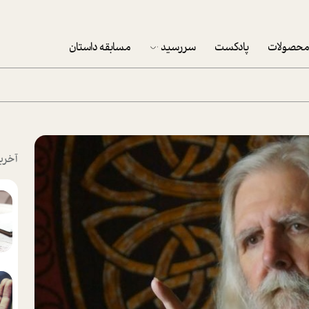
حصولات
پادکست
سررسید
مسابقه داستان
سررسید 1403
سفارش شرکتی سررسید 1403
پکيج نوروزي موفقيت
آخری
تقویم رومیزی
تقویم دیواری