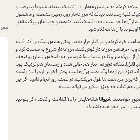
اقه کردند که مرد مزرعه‌دار را از نزدیک ببینند. شیوانا پذیرفت و
نزدیک کلبه رسیدند، دیدند که مزرعه‌دار روی زمین نشسته و مشغول
دید از آن‌ها خوا‌ست تا به او کمک کنند کنده‌ها و چوب‌های بزرگ مقابل
معرف
و بتواند با آن‌ها هم‌کلام شود.
عت خرد کردند و در انبار قرار دادند. وقتی همه‌ی شاگردان کنار کلبه
و به حرف‌های مزرعه‌دار گوش کنند، مزرعه‌دار شروع به صحبت کرد و
بل از این‌که سر و کله‌ی شما پیدا شود، من به‌واسطه‌ی بیماری و ضعف
 قابل‌ا‌ستفاده درآوردم. انبار هم خالی شده و زمستان هم نزدیک بود.
 تیز‌کردن اره‌ها و آماده‌سازی آن‌ها‌ست. وقتی آخرین اره را تیز و آماده
را که برای من هفته‌ها طول می‌کشید، در نصف روز انجام دادید. اگر این
دانم اثبات چه چیزی د‌یگری می‌تواند باشد!»
ضیح خوا‌ستند.
شیوانا
شانه‌هایش را بالا انداخت و گفت‌: «اگر بتوانید
پرسیدن از من نخواهید داشت!»