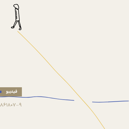
فیدیبو
861807-9