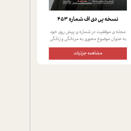
نسخه پي دي اف شماره 453
مجله ی موفقیت در شماره ی پیش روی خود
به عنوان موضوع محوری به مردانگی و زنانگی
سمی پرداخته است؛ علاوه بر این که؛ گفت و
گویی اختصاصی داشته ایم با فردین علیخواه،
مشاهده جزئیات
جامعه شناس در بخش های مختلف تلاش
کرده ایم از دریچه های گوناگون به این موضوع
مهم بپردازیم.فصل ایستگاه؛ شما را با دیدگاه
های روانشناسان و کارشناسان پیرامون
موضوع مردانگی و زنانگی سمی و نیز چالش
های پیرامون آن آشنا می کند.در بخش دو
فنجان داغ به سراغ افرادی رفته ایم که
موفقیت را در عمل به اثبات رسانده اند؛ سید
حمیدرضا محتشمی که بیست و پنجمین
سال فعالیت حرفه ای خود را در حوزه ی
کوچینگ، توسعه ی فردی و رهبری پشت سر