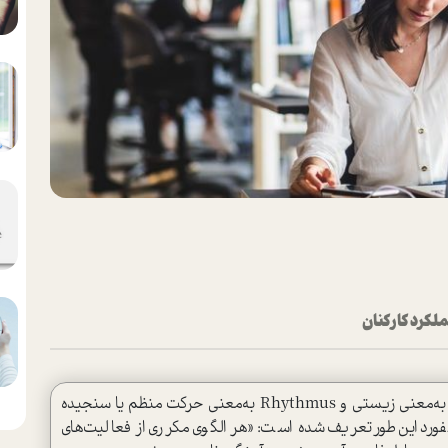
لکرد کارکنان
کلمه‌ی بیوریتم (biorhythm) از واژه‌ی یونانی Bios به‌معنی زیستی و Rhythmus به‌معنی حرکت منظم یا سنجیده
فورد این‌طور تعریف شده ا‌ست: «هر الگوی مکرری از فعالیت‌های