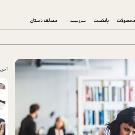
حصولات
پادکست
سررسید
مسابقه داستان
سررسید 1403
سفارش شرکتی سررسید 1403
پکيج نوروزي موفقيت
آخری
تقویم رومیزی
تقویم دیواری