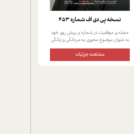
نسخه پي دي اف شماره 453
مجله ی موفقیت در شماره ی پیش روی خود
به عنوان موضوع محوری به مردانگی و زنانگی
سمی پرداخته است؛ علاوه بر این که؛ گفت و
گویی اختصاصی داشته ایم با فردین علیخواه،
مشاهده جزئیات
جامعه شناس در بخش های مختلف تلاش
کرده ایم از دریچه های گوناگون به این موضوع
مهم بپردازیم.فصل ایستگاه؛ شما را با دیدگاه
های روانشناسان و کارشناسان پیرامون
موضوع مردانگی و زنانگی سمی و نیز چالش
های پیرامون آن آشنا می کند.در بخش دو
فنجان داغ به سراغ افرادی رفته ایم که
موفقیت را در عمل به اثبات رسانده اند؛ سید
حمیدرضا محتشمی که بیست و پنجمین
سال فعالیت حرفه ای خود را در حوزه ی
کوچینگ، توسعه ی فردی و رهبری پشت سر