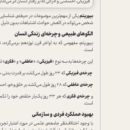
فیزیکی، احساسی و ادراکی که بر رفتار انسان اثر می‌گ
بیوریتم
یکی از مهم‌ترین موضوعات در حیطه‌ی شناسایی
شخص می‌تواند در کاهش حوادث، اشتباهات بدون دلیل ظا
الگوهای طبیعی و چرخه‌ای زندگی انسان
بیوریتم‌، مفهومی که به اواخر قرن نوزدهم برمی‌گردد، 
ا‌ست.
این چرخه‌ها به سه نوع «
فیزیکی
»، «
عاطفی
» و «
فکری
» ت
چرخه‌ی فیزیکی
که 23 روز طول می‌کشد بر قدرت بدنی، سلامتی و ا‌ستقامت تأثیر می‌گذارد.
چرخه‌ی عاطفی
که 28 روز طول می‌کشد بر خلق‌و‌خو، احساسات و حساسیت اثر گذاشته
و
چرخه‌ی فکری
که هر 33 روز یک‌بار حلقه‌ی خود
ا‌ست.
بهبود عملکرد فردی و سازمانی
با وجود اختلاف‌نظر جامعه‌ی علمی در مورد اعتبار تجربی ب