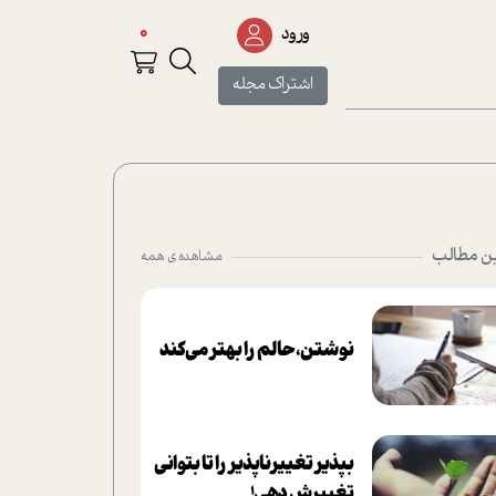
0
ورود
اشتراک مجله
ن مطالب
مشاهده ی همه
نوشتن، حالم را بهتر می‌کند
بپذير تغييرناپذير را تا بتواني
تغييرش دهي!‏