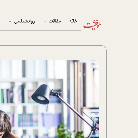
خانه
مقالات
روانشناسی
م
آخرین مقالات
تست روان‌شناسی
مهمان خانه
کوکولوژی
پرونده ویژه
زندگی
نوجوان
کار
پلاس