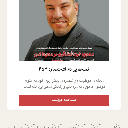
نسخه پي دي اف شماره 453
مجله ی موفقیت در شماره ی پیش روی خود به عنوان
موضوع محوری به مردانگی و زنانگی سمی پرداخته است؛
علاوه بر این که؛ گفت و گویی اختصاصی داشته ایم با فردین
علیخواه، جامعه شناس در بخش های مختلف تلاش کرده ایم
مشاهده جزئیات
از دریچه های گوناگون به این موضوع مهم بپردازیم.فصل
ایستگاه؛ شما را با دیدگاه های روانشناسان و کارشناسان
پیرامون موضوع مردانگی و زنانگی سمی و نیز چالش های
پیرامون آن آشنا می کند.در بخش دو فنجان داغ به سراغ افرادی