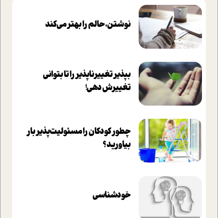
نوشتن، حالم را بهتر می‌کند
بپذير تغييرناپذير را تا بتواني
تغييرش دهي!‏
چطور کودکان را مسئولیت‌پذیر بار
بیاورید؟
خودشناسی