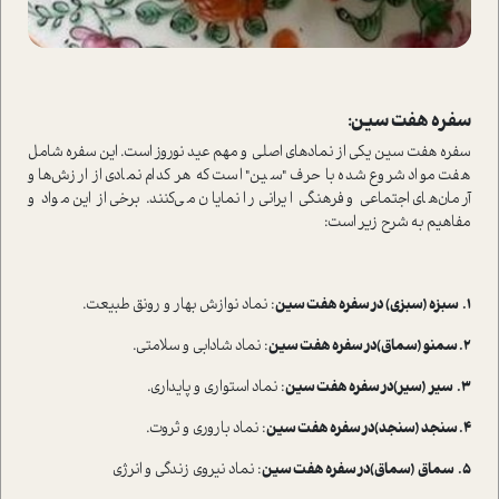
سفره هفت سین:
سفره هفت سین یکی از نمادهای اصلی و مهم عید نوروز ا‌ست. این سفره شامل
هفت مواد شروع شده با حرف "سین" ا‌ست که هر کدام نمادی از ارزش‌ها و
آرمان‌های اجتماعی و فرهنگی ایرانی را نمایان می‌کنند. برخی از این مواد و
مفاهیم به شرح زیر ا‌ست:
1.
سبزه (سبزی) در سفره هفت سین
: نماد نوازش بهار و رونق طبیعت.
2. سمنو (سماق)در سفره هفت سین
: نماد شادابی و سلامتی.
3.
سیر
(سیر)در سفره هفت سین
: نماد ا‌ستواری و پایداری.
4. سنجد (سنجد)در سفره هفت سین
: نماد باروری و ثروت.
5.
سماق
(سماق)در سفره هفت سین
: نماد نیروی زندگی و انرژی