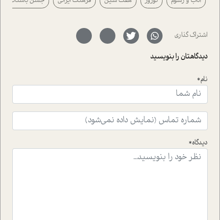
آداب و رسوم
نوروز
هفت سین
فرهنگ ایرانی
جشن باستانی
رفته ایم که موفقیت را در عمل به اثبات رسانده اند؛ سید
حمیدرضا محتشمی که بیست و پنجمین سال فعالیت حرفه
ای خود را در حوزه ی کوچینگ، توسعه ی فردی و رهبری پشت
سر نهاده است و نیز کرامت عزیز زاده؛ سفیر صلح و دوستی که
اشتراک گذاری
با رکاب زدن در بیش از هفتاد کشور و کاشتن درخت، به نماد
حمایت از محیط زیست و منابع طبیعی تبدیل گشته
دیدگاهتان را بنویسید
است.فصل روایت اجنبی ها در این شماره به دو موضوع
جذاب پرداخته است که عبارتند از جنبش آهستگی و نیز مقاله
نام*
ای که به زندگی شگفت انگیز جین گودال و تاثیرات کاوش های
ایشان در حوزه ی شامپانزه ها بر زندگی امروزی ما نگاهی
افکنده است.فصل اتاق 333 شما را پای صحبت یک تجربه ی
واقعی در ارتباط با اختلال شخصیت اسکزوئید و مشکلات و نیز
راهکارهای حل آن قرار می دهد که در اتاق درمان اتفاق افتاده
است.در فصل پایانی زیر ذره بین نیز همکاران ما تلاش کرده
دیدگاه*
اند تا در کنار مطالب سرگرمی و انگیزشی، شما را با بهترین و
موثرترین راهکارهای استفاده از هوش مصنوعی در حوزه های
مختلف کسب و کار آشنا کنند.