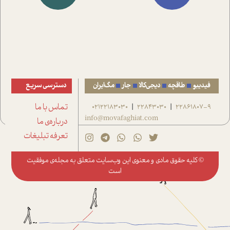
فیدیبو
طاقچه
دیجی‌کالا
جار
مگ‌ایران
دسترسی سریع
22861807-9
22843030
02122183030
تماس با ما
|
|
info@movafaghiat.com
درباره‌ی ما
تعرفه تبلیغات
© کلیه حقوق مادی و معنوی این وب‌سایت متعلق به
مجله‌ی موفقیت
است