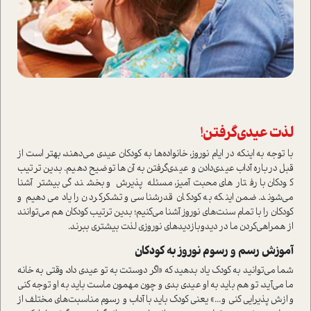
لذت عيدي‌گرفتن!
با توجه به اينكه در ايام نوروز‌، خانواده‌ها به كودكان عيدي مي‌دهند‌، بهتر ا‌ست از
قبل درباره‌ آداب عيدي‌دادن و عيدي‌گرفتن به آن‌ها توضيح دهيم‌. بدين ترتيب
كودكان با رفتار‌هاي محبت‌آميز‌، مسئله پذيرش‌ و بخشندگي بيشتر آشنا
مي‌شوند. ضمن اينكه به کودکان قدر‌شناسي و تشكركردن را ياد مي‌دهيم و
کودکان را با‌ تمام سنت‌هاي نوروز آشنا مي‌كنيم؛ بدين ترتيب كودكان هم مي‌توانند
از همراهي‌كردن ما در ديدوبازديدهاي نوروزي لذت بیشتری ببرند.
آموزش رسم و رسوم نوروز به کودکان
شما مي‌توانيد به كودك ياد بدهيد كه «اگر دوستت به تو عيدي داد‌، وقتي به خانه
ما مي‌آيد، تو هم بايد به او عيدي بدي و چون مهمون ما‌ست بايد به او توجه کنی
و ازش پذيرايي كني و...» يعني كودك بايد با آداب و رسوم‌ مناسبت‌هاي مختلف از