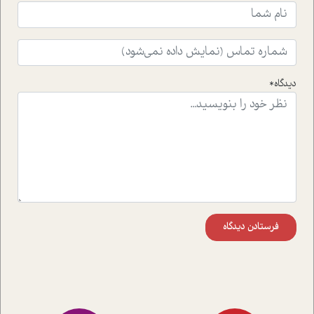
ایشان در حوزه ی شامپانزه ها بر زندگی امروزی ما نگاهی
افکنده است.فصل اتاق 333 شما را پای صحبت یک تجربه ی
واقعی در ارتباط با اختلال شخصیت اسکزوئید و مشکلات و نیز
راهکارهای حل آن قرار می دهد که در اتاق درمان اتفاق افتاده
است.در فصل پایانی زیر ذره بین نیز همکاران ما تلاش کرده
دیدگاه*
اند تا در کنار مطالب سرگرمی و انگیزشی، شما را با بهترین و
موثرترین راهکارهای استفاده از هوش مصنوعی در حوزه های
مختلف کسب و کار آشنا کنند.
فرستادن دیدگاه