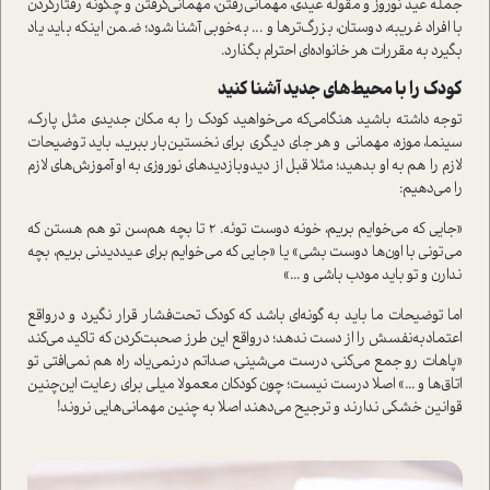
جمله عيد نوروز و مقوله عيدي‌، مهماني‌رفتن، مهماني‌گرفتن و چگونه رفتاركردن
با افراد غريبه‌، دوستان‌، بزر‌گ‌ترها و ... به‌خوبي آشنا شود؛ ضمن اينكه بايد ياد
بگيرد به مقررات هر خانواده‌اي احترام بگذارد.
كودك را با محيط‌هاي جديد آشنا كنيد
توجه داشته باشيد هنگامي‌كه مي‌خواهيد كودك را به مكان جديدي مثل پارك‌،
سينما‌، موزه‌، مهماني و هر جاي ديگري‌ براي نخستين‌بار ببريد، بايد توضيحات
لازم را هم به او بدهيد؛ مثلا قبل از ديدوبازديدهاي نوروزي به او آموزش‌هاي لازم
را مي‌دهيم:
«جايي كه مي‌خوايم بريم، خونه دوست تو‌ئه‌. 2 تا بچه هم‌سن تو هم هستن كه
مي‌توني با اون‌ها دوست بشی» یا «جايي كه مي‌خوايم براي عيد‌ديدني بريم، بچه
ندارن و تو بايد مودب باشي و ...»
اما توضيحات ما بايد به گونه‌اي باشد كه كودك تحت‌فشار قرار نگيرد و در‌واقع
اعتماد‌به‌نفسش را از دست ندهد؛ در‌واقع این طرز صحبت‌کردن که تاکید می‌کند
«پاهات رو جمع مي‌كني‌، در‌ست مي‌شيني‌، صداتم درنمي‌ياد‌، راه هم نمي‌افتي تو
اتاق‌ها و ...» اصلا درست نیست؛ چون‌ كودكان‌ معمولا ميلي براي رعايت‌ اين‌چنين
قوانين خشكي ندارند و ترجيح مي‌دهند اصلا به چنين مهماني‌هايي نروند!