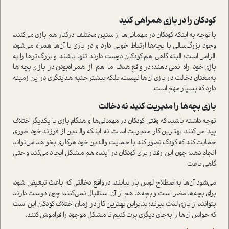
كودكان را در بازي همراهي كنيد
با توجه به اينكه كودكان در مهماني‌ها از سنين مختلف دركنار هم بازي مي‌كنند،
وجود بزرگ‌سالی با بچه‌ها ارتباط خوبي دارد و در بازي با آن‌ها همراه می‌شود،
الزامي ا‌ست؛ البته گاهي هم كودكان دوست دارند تنها باشند و بزرگ‌ترها را به
بازي خود راه نمي‌دهند‌؛ در‌واقع هدف ما هم از همراه‌بودن در بازي بچه‌ها
به‌معناي دخالت در بازي آن‌ها نيست، بلكه بيشتر جنبه هدايتگري در اين زمينه
دارد که بسیار مهم ا‌ست.
بازي بچه‌ها را مديريت كنيد‌، نه دخالت
توجه داشته باشيد كه وقتي كودكان در مهماني‌ها‌ و هنگام بازي با یکديگر اختلاف
پيدا مي‌كنند، بهترين كار مديريت ا‌ست، نه اينكه والدين از فرزند خود طوری
حمايت کند كه كودك تصور کند با حمايت والدين خود هركاري بخواهد مي‌تواند
انجام دهد؛ چون اين رفتار براي كودكان در آينده هم مشكل ايجاد مي‌كند و حتي
گاهي باعث
مي‌شود آن‌ها به‌اصطلاح لوس بار بيايند. در‌واقع دخالتي كه باعث تبعيض شود،
براي بچه‌ها مضر ا‌ست و بچه‌ها هم از آن ا‌ستقبال نمي‌كنند؛ چون دوست دارند
بتوانند از بازي لذت ببرند؛ بنابراين بهترين كار در زمان اختلاف كودكان اين ا‌ست
كه حواس آن‌ها را به‌جاي ديگري پرت كنيم تا مشكل موجود را فراموش كنند‌.