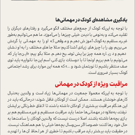
یادگیری مشاهده‌ای کودک در مهمانی‌ها
با توجه به این‌که کودک از جمع‌های مختلف الگو می‌گیرد و رفتار‌های دیگران را
تقلید می‌کند و به‌نوعی با دیدن خیلی چیزها را مي‌آموزد. ما هم‌ مي‌توانيم به‌طور
غیر‌مستقیم به کودک آموزش دهیم‌ و موقعی که او را به مهمانی یا گردش
می‌بریم، وی را با چیز‌های زیادی آشنا کنیم؛ مثلا جاهای مختلف را به او نشان
دهیم و درباره همه‌چیز برایش توضیح دهیم. مثلا بگوییم: «این‌جا پارکه،
می‌تونیم‌ با هم بریم اونجا تا‌ با دوستات بازی کنی‌، اسم این‌جا نانواییه باید توی
صف منتظر باشیم تا نوبتمان شود و ...» که همه این موارد برای رشد اجتماعی
کودک بسیار ضروری ا‌ست.
مراقبت ویژه از کودک در مهمانی
با توجه به‌ این‌که معمولا جمعیت در مهمانی‌ها زیاد ا‌ست و والدین به‌دنبال
کارهای خودشان هستند‌. ممکن ا‌ست از کودکان غافل شوند‌؛ در‌حالی‌که باید در
این هنگام‌ مراقبت بیشتری از کودکان داشته باشند تا اتفاق خطرناکی برایشان
نیفتد، به‌علاوه در مهمانی‌ها حتما باید مراقبت مستقیم و غیر‌مستقیم هم بر
بازی بچه‌ها داشته باشند. اصلا در‌ست نیست که والدین‌ كودكان را ساعت‌ها به
حال‌ خود رها کنند؛ خصوصا اگر سن‌و‌سال بچه‌ها خیلی با هم هماهنگ نیست.
در‌حقیقت باید بیشتر باید مراقب باشیم تا خطری از هر لحاظ آن‌ها را تهدید