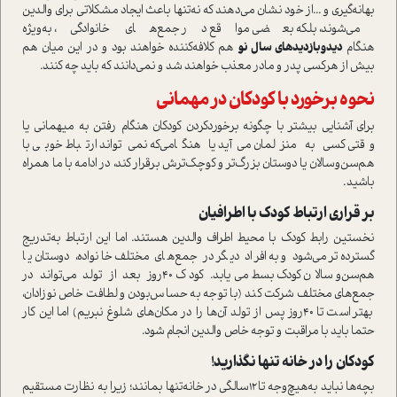
بهانه‌گيري و ...از خود نشان می‌دهند كه نه‌تنها‌ باعث ايجاد مشكلاتي‌ براي والدین
‌می‌شوند، بلكه‌ بعضي مواقع‌ در جمع‌هاي خانوادگی، به‌ويژه
هنگام
ديدوبازديدهاي سال نو‌
هم كلافه‌كننده خواهند بود و در اين ميان هم
بيش از هركسي پدر و مادر معذب خواهند شد و نمی‌دانند که باید چه کنند.
نحوه برخورد با کودکان در مهمانی
براي آشنايي بيشتر با چگونه برخوردكردن كودكان هنگام رفتن به ميهماني‌ یا
وقتي كسي به منزلمان مي‌آيد يا هنگامي‌كه نمي‌تواند ارتباط خوبي با
هم‌سن‌و‌سالان يا دوستان بزرگ‌تر‌ و كوچك‌ترش برقرار كند‌، در ادامه با ما همراه
باشید.
بر قراري ارتباط كودك با اطرافيان
نخستين رابط كودك با محيط اطراف والدين هستند‌. اما اين ارتباط‌ به‌تدريج
گسترده‌تر مي‌شود‌ و به افراد ديگر در جمع‌هاي مختلف خانواده، دوستان يا
هم‌سن‌و‌سالان كودك بسط مي‌يابد. كودك 40روز بعد از تولد مي‌تواند در
جمع‌هاي مختلف شركت كند (با توجه به حساس‌بودن و لطافت خاص نوزادان،
بهتر ا‌ست تا 40روز پس از تولد آن‌ها را در مکان‌های شلوغ نبريم) اما اين كار
حتما بايد با مراقبت و توجه خاص والدين انجام شود‌.
كودكان را در خانه تنها نگذاريد!
بچه‌ها نبايد به‌هیچ‌وجه تا12سالگی در خانه‌تنها بمانند؛ زیرا به نظارت مستقیم