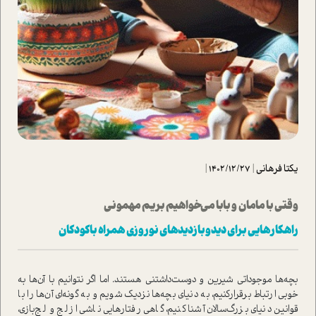
یکتا فرهانی
|
1402/12/27
|
وقتي با مامان و بابا مي‌خواهيم بريم مهموني
راهكارهايي براي ديدوبازديدهاي نوروزي همراه باكودكان
بچه‌ها موجوداتي شيرين و دوست‌داشتني هستند‌. اما اگر نتوانيم با آن‌ها به
خوبي ارتباط برقراركنيم‌، به دنياي بچه‌ها نزديك‌ شويم و به گونه‌اي آن‌ها را با
قوانين دنياي بزرگ‌سالان آشنا كنيم‌، گاهي رفتار‌هايي ناشي از لج و لج‌بازي‌،