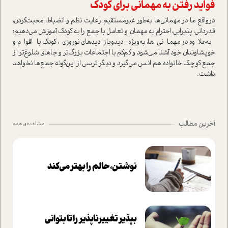
فوايد رفتن به مهماني برای کودک
در‌واقع ما در مهماني‌ها به‌طور غير‌مستقيم رعايت نظم و انضباط‌، محبت‌كردن‌،
قدرداني‌، پذيرايي‌، احترام به مهمان و تعامل با جمع را به كودك آموزش مي‌دهيم؛
به‌علاوه در مهماني‌ها، به‌ويژه ديدوبازديدهاي نوروزي‌، كودك با اقوام و
خويشاوندان خود آشنا مي‌شود و كم‌كم با اجتماعات بزرگ‌تر و جاهاي شلوغ‌تر از
جمع كوچك خانواده هم انس مي‌گيرد و ديگر ترسي از اين‌گونه جمع‌ها نخواهد
داشت.
آخرین مطالب
مشاهده ی همه
نوشتن، حالم را بهتر می‌کند
بپذير تغييرناپذير را تا بتواني