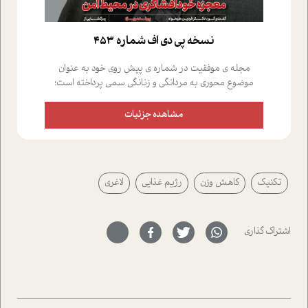
نسخه پي دي اف شماره 453
مجله ی موفقیت در شماره ی پیش روی خود به عنوان
موضوع محوری به مردانگی و زنانگی سمی پرداخته است؛
علاوه بر این که؛ گفت و گویی اختصاصی داشته ایم با فردین
علیخواه، جامعه شناس در بخش های مختلف تلاش کرده ایم
مشاهده جزئیات
از دریچه های گوناگون به این موضوع مهم بپردازیم.فصل
ایستگاه؛ شما را با دیدگاه های روانشناسان و کارشناسان
پیرامون موضوع مردانگی و زنانگی سمی و نیز چالش های
پیرامون آن آشنا می کند.در بخش دو فنجان داغ به سراغ افرادی
تکنیک
کاهش وزن
رژیم غذایی
لاغری
رفته ایم که موفقیت را در عمل به اثبات رسانده اند؛ سید
حمیدرضا محتشمی که بیست و پنجمین سال فعالیت حرفه
ای خود را در حوزه ی کوچینگ، توسعه ی فردی و رهبری پشت
سر نهاده است و نیز کرامت عزیز زاده؛ سفیر صلح و دوستی که
اشتراک گذاری
با رکاب زدن در بیش از هفتاد کشور و کاشتن درخت، به نماد
حمایت از محیط زیست و منابع طبیعی تبدیل گشته
است.فصل روایت اجنبی ها در این شماره به دو موضوع
جذاب پرداخته است که عبارتند از جنبش آهستگی و نیز مقاله
ای که به زندگی شگفت انگیز جین گودال و تاثیرات کاوش های