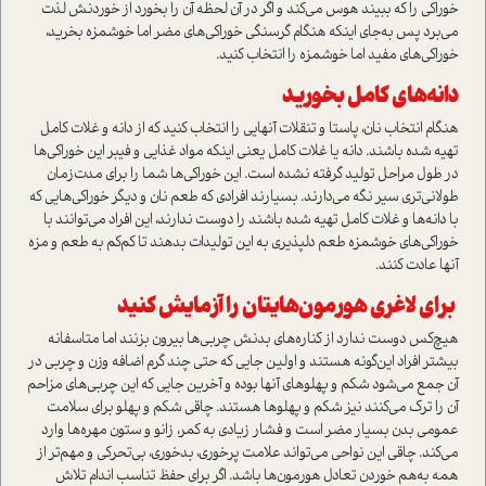
خوراکی را که ببیند هوس می‌کند و اگر در آن لحظه آن را بخورد از خوردنش لذت
می‌برد پس به‌جای اینکه هنگام گرسنگی خوراکی‌های مضر اما خوشمزه بخرید،
خوراکی‌های مفید اما خوشمزه را انتخاب کنید.
دانه‌های کامل بخورید
هنگام انتخاب نان، پاستا و تنقلات آنهایی را انتخاب کنید كه از دانه و غلات کامل
تهیه شده باشند. دانه یا غلات کامل یعنی اینکه مواد غذایی و فیبر این خوراکی‌ها
در طول مراحل تولید گرفته نشده است. این خوراکی‌ها شما را برای مدت‌زمان
طولانی‌تری سیر نگه می‌دارند. بسیارند افرادی که طعم نان و دیگر خوراکی‌هایی که
با دانه‌ها و غلات کامل تهیه شده باشند را دوست ندارند، این افراد می‌توانند با
خوراکی‌های خوشمزه طعم دلپذیری به این تولیدات بدهند تا کم‌کم به طعم و مزه
آنها عادت کنند.
برای لاغری هورمون‌هایتان را آزمایش کنید
هیچ‌کس دوست ندارد از کناره‌های بدنش چربی‌ها بیرون بزنند اما متاسفانه
بیشتر افراد این‌گونه هستند و اولین جایی که حتی چند گرم اضافه وزن و چربی در
آن جمع می‌شود شکم و پهلوهای آنها بوده و آخرین جایی که این چربی‌های مزاحم
آن را ترک می‌کنند نیز شکم و پهلوها هستند. چاقی شکم و پهلو برای سلامت
عمومی ‌بدن بسیار مضر است و فشار زیادی به کمر، زانو و ستون مهره‌ها وارد
می‌کند. چاقی این نواحی می‌تواند علامت پرخوری، بدخوری، بی‌تحرکی و مهم‌تر از
همه به‌هم خوردن تعادل هورمون‌ها باشد. اگر برای حفظ تناسب اندام تلاش