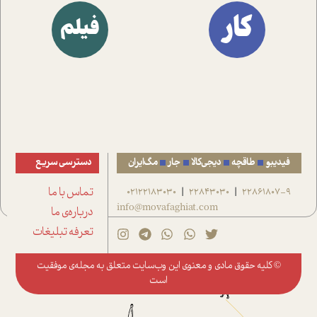
کار
فیلم
فیدیبو
طاقچه
دیجی‌کالا
جار
مگ‌ایران
دسترسی سریع
22861807-9
22843030
02122183030
تماس با ما
|
|
info@movafaghiat.com
درباره‌ی ما
تعرفه تبلیغات
© کلیه حقوق مادی و معنوی این وب‌سایت متعلق به
مجله‌ی موفقیت
است