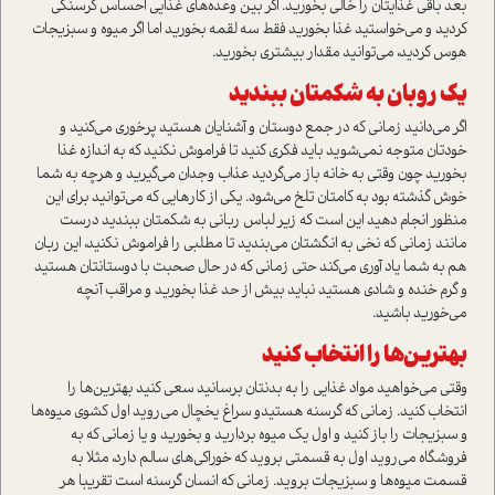
بعد باقی غذایتان را خالی بخورید. اگر بین وعده‌های غذایی احساس گرسنگی
کردید و می‌خواستید غذا بخورید فقط سه لقمه بخورید اما اگر میوه و سبزیجات
هوس کردید، می‌توانید مقدار بیشتری بخورید.
یک روبان به شکمتان ببندید
اگر می‌دانید زمانی که در جمع دوستان و آشنایان هستید پرخوری می‌کنید و
خودتان متوجه نمی‌شوید باید فکری کنید تا فراموش نکنید که به اندازه غذا
بخورید چون وقتی به خانه باز می‌گردید عذاب وجدان می‌گیرید و هرچه به شما
خوش گذشته بود به کامتان تلخ می‌شود. یکی از کارهایی که می‌توانید برای این
منظور انجام دهید این است که زیر لباس ربانی به شکمتان ببندید درست
مانند زمانی که نخی به انگشتان می‌بندید تا مطلبی را فراموش نکنید، این ربان
هم به شما یاد آوری می‌کند حتی زمانی که در حال صحبت با دوستانتان هستید
و گرم خنده و شادی هستید نباید بیش از حد غذا بخورید و مراقب آنچه
می‌خورید باشید.
بهترین‌ها را انتخاب کنید
وقتی می‌خواهید مواد غذایی را به بدنتان برسانید سعی کنید بهترین‌ها را
انتخاب کنید. زمانی که گرسنه هستیدو سراغ یخچال می‌روید اول کشوی میوه‌ها
و سبزیجات را باز کنید و اول یک میوه بردارید و بخورید و یا زمانی که به
فروشگاه می‌روید اول به قسمتی بروید که خوراکی‌های سالم دارد، مثلا به
قسمت میوه‌ها و سبزیجات بروید. زمانی که انسان گرسنه است تقریبا هر