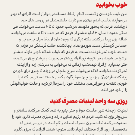
خوب بخوابید
بین خوب خوابیدن و تناسب اندام ارتباط مستقیمی ‌برقرار است، افرادی که بهتر
می‌خوابند تناسب اندام بهتری هم دارند. دانشمندان در بررسی‌های خود
دریافتند افرادی که به‌طور متوسط هر شب حدود 5 تا 6 ساعت می‌خوابند طي
مدتی حدود 6 سال، 3 کیلو بیشتر از افرادی که هر شب 7 تا 8 ساعت می‌خوابند
اضافه وزن پیدا می‌کنند. نکته دیگری که وجود دارد ارتباط میان بی‌خوابی و
احساس گرسنگی است. هورمون‌های ایجاد‌کننده حالت گرسنگی در افرادی که
شب‌ها خوب نمی‌خوابند نسبت به افرادی که خواب شبانه خوبی دارند بیشتر
ترشح می‌شوند و در نتیجه این افراد بیشتر می‌خورند و بیشتر چاق می‌شوند،
حتی بسیاری از افراد نیمه‌شب زمانی که بی‌خوابی به سرشان زده و از اینکه
نمی‌توانند بخوابند کلافه می‌شوند، سراغ یخچال می‌روند تا چیزی برای خوردن
پیدا کنند، فردای آن روز نیز چون خواب‌آلود و کسل هستند سعی می‌کنند با
خوردن تنقلات و خوراکی‌های مختلف خود را سرحال‌تر کرده و حالت خواب‌آلودگی
را از خود دور کنند.
روزی سه واحد لبنیات مصرف کنید
لبنیات از‌جمله شیر، ماست، دوغ و حتی پنیر به شما کمک می‌کنند ساده‌تر و
سریع‌تر وزن کم کنید. افردی که رژیم غذایی دارند و میزان مصرف کالری خود را
محدود می‌کنند نباید میزان مصرف لبنيات را کم کنند. در بررسی‌هایی که
متخصصان روی افراد مختلف انجام دادند متوجه شدند افرادی که میزان کالری