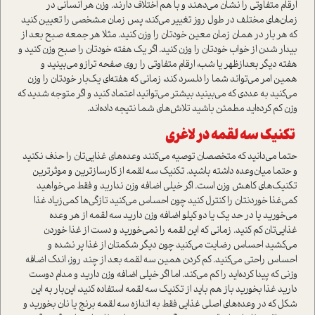
ارقام متفاوتی را نشان می‌دهند و با هم اختلاف دارند. وزن هر انسانی در
زمان‌های مختلف در طول روز تغییر می‌کند، پس زمان مشخصی را تعیین کنید
که هر بار در همان زمان معین خودتان را وزن کنید. مثلا هر جمعه صبح بعد از
بیدار شدن از خواب خودتان را وزن کنید. اگر یک هفته خودتان را صبح وزن کنید و
هفته دیگر بعد‌از‌ظهر یا شب، ارقام متفاوتی را روی صفحه ترازو می‌بینید و
همین امر می‌تواند شما را دلسرد کند، زمانی که هفته‌ای یک‌بار خودتان را وزن
می‌کنید به عددی که می‌بینید بیشتر می‌توانید اعتماد کنید و اگر متوجه شديد که
وزن کم کرده‌اید مطمئن باشید تلاش‌های شما نتیجه داده‌اند.
تکنیک سه لقمه در لاغری
حتما می‌دانید كه متخصصان توصیه می‌کنند وعده‌های غذایی‌تان را حذف نکنید
و حتما میان‌وعده داشته باشید. تکنیک سه لقمه از کارسازترین و موثرترین
تکنیک‌های کاهش وزن است. اگر خیلی اضافه وزن ندارید و فقط می‌خواهید
کمی‌غذا خوردنتان را کنترل کنید چون احساس می‌کنید تازگی‌ها کمی‌زیاد غذا
می‌خورید یا در حد یک یا دو کیلو اضافه وزن دارید سه لقمه از هر وعده
غذایی‌تان کم کنید. زمانی که این لقمه را نمی‌خورید و دست از غذا خوردن
می‌کشید احساس رضایت می‌کنید چون دیگر شکمتان از غذا پر نشده و
احساس راحتی می‌کنید. کم کردن همین سه لقمه بعد از چند روز، اندک اضافه
وزنی که پیدا کرده‌اید را کم می‌کند. اما اگر خیلی اضافه وزن دارید و مدام دوست
دارید غذا بخورید باز هم باید از تکنیک سه لقمه استفاده کنید، این‌بار به این
شکل که در وعده‌های اصلی غذایی فقط به اندازه سه لقمه برنج یا نان بخورید و