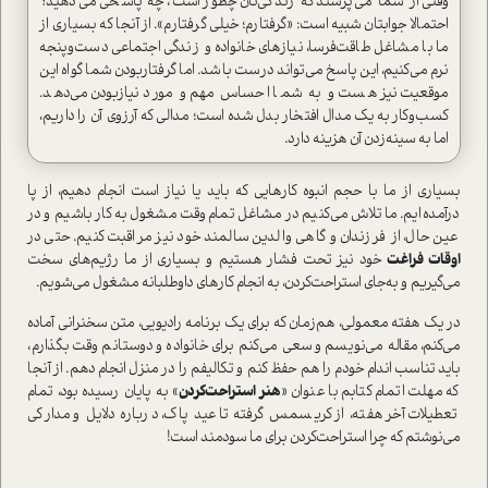
وقتی از شما می‌پرسند که زندگی‌تان چطور است، چه پاسخی می‌دهید؟
احتمالا جوابتان شبیه است: «گرفتارم؛ خیلی گرفتارم». از آنجا که بسیاری از
ما با مشاغل طاقت‌فرسا، نیازهای خانواده و زندگی اجتماعی دست‌و‌پنجه
نرم می‌کنیم، این پاسخ می‌تواند درست باشد. اما گرفتار‌بودن شما گواه این
موقعیت نیز هست و به شما احساس مهم و مورد‌نیاز‌بودن می‌دهد.
کسب‌و‌کار به یک مدال افتخار بدل شده است؛ مدالی که آرزوی آن را داریم،
اما به سینه‌زدن آن هزینه دارد.
بسیاری از ما با حجم انبوه کارهایی که باید یا نیاز است انجام دهیم، از پا
درآمده‌ایم. ما تلاش می‌کنیم در مشاغل تمام‌وقت مشغول به کار باشیم و در
عین حال، از فرزندان و گاهی والدین سالمند خود نیز مراقبت کنیم. حتی در
اوقات فراغت
خود نیز تحت فشار هستیم و بسیاری از ما رژیم‌های سخت
می‌گیریم و به‌جای استراحت‌کردن، به انجام کارهای داوطلبانه مشغول می‌شویم.
در یک هفته معمولی، هم‌زمان که برای یک برنامه رادیویی، متن سخنرانی آماده
می‌کنم، مقاله می‌نویسم و سعی می‌کنم برای خانواده و دوستانم وقت بگذارم،
باید تناسب اندام خودم را هم حفظ کنم و تکالیفم را در منزل انجام دهم. از آنجا
که مهلت اتمام کتابم با عنوان «
هنر استراحت‌کردن
» به پایان رسیده بود، تمام
تعطیلات آخر هفته، از کریسمس گرفته تا عید پاک، درباره دلایل و مدارکی
می‌نوشتم که چرا استراحت‌کردن برای ما سودمند است!