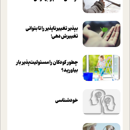
بپذير تغييرناپذير را تا بتواني
تغييرش دهي!‏
چطور کودکان را مسئولیت‌پذیر بار
بیاورید؟
خودشناسی