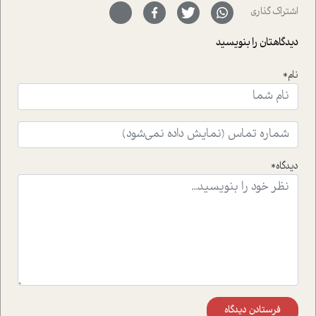
سر نهاده است و نیز کرامت عزیز زاده؛ سفیر صلح و دوستی که
اشتراک گذاری
با رکاب زدن در بیش از هفتاد کشور و کاشتن درخت، به نماد
حمایت از محیط زیست و منابع طبیعی تبدیل گشته
دیدگاهتان را بنویسید
است.فصل روایت اجنبی ها در این شماره به دو موضوع
جذاب پرداخته است که عبارتند از جنبش آهستگی و نیز مقاله
نام*
ای که به زندگی شگفت انگیز جین گودال و تاثیرات کاوش های
ایشان در حوزه ی شامپانزه ها بر زندگی امروزی ما نگاهی
افکنده است.فصل اتاق 333 شما را پای صحبت یک تجربه ی
واقعی در ارتباط با اختلال شخصیت اسکزوئید و مشکلات و نیز
راهکارهای حل آن قرار می دهد که در اتاق درمان اتفاق افتاده
است.در فصل پایانی زیر ذره بین نیز همکاران ما تلاش کرده
دیدگاه*
اند تا در کنار مطالب سرگرمی و انگیزشی، شما را با بهترین و
موثرترین راهکارهای استفاده از هوش مصنوعی در حوزه های
مختلف کسب و کار آشنا کنند.
فرستادن دیدگاه