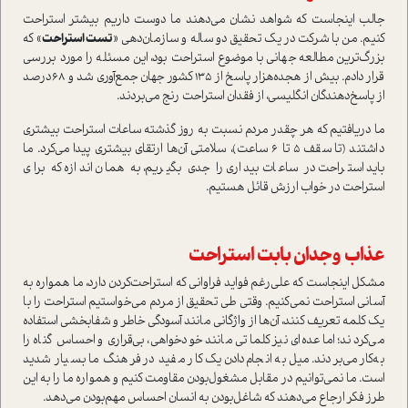
جالب اینجاست که شواهد نشان می‌دهند ما دوست داریم بیشتر استراحت
کنیم. من با شرکت در یک تحقیق دو ساله و سازمان‌دهی «
تست استراحت
» که
بزرگ‌ترین مطالعه جهانی با موضوع استراحت بود، این مسئله را مورد بررسی
قرار دادم. بیش از هجده‌هزار پاسخ از 135 کشور جهان جمع‌آوری شد و 68‌درصد
از پاسخ‌دهندگان انگلیسی، از فقدان استراحت رنج می‌بردند.
ما دریافتیم که هر چقدر مردم نسبت به روز گذشته ساعات استراحت بیشتری
داشتند (تا سقف 5 تا 6 ساعت)، سلامتی آن‌ها ارتقای بیشتری پیدا می‌کرد. ما
باید استراحت در ساعات بیداری را جدی بگیریم، به همان اندازه که برای
استراحت در خواب ارزش قائل هستیم.
عذاب وجدان بابت استراحت
مشکل اینجاست که علی‌رغم فواید فراوانی که استراحت‌کردن دارد، ما همواره به
آسانی استراحت نمی‌کنیم. وقتی طی تحقیق از مردم می‌خواستیم استراحت را با
یک کلمه تعریف کنند، آن‌ها از واژگانی مانند آسودگی خاطر و شفابخشی استفاده
می‌کردند؛ اما عده‌ای نیز کلماتی مانند خودخواهی، بی‌قراری و احساس گناه را
به‌کار می‌بردند. میل به انجام‌دادن یک کار مفید در فرهنگ ما بسیار شدید
است. ما نمی‌توانیم در مقابل مشغول‌بودن مقاومت کنیم و همواره ما را به این
طرز فکر ارجاع می‌دهند که شاغل‌بودن به انسان احساس مهم‌بودن می‌دهد.