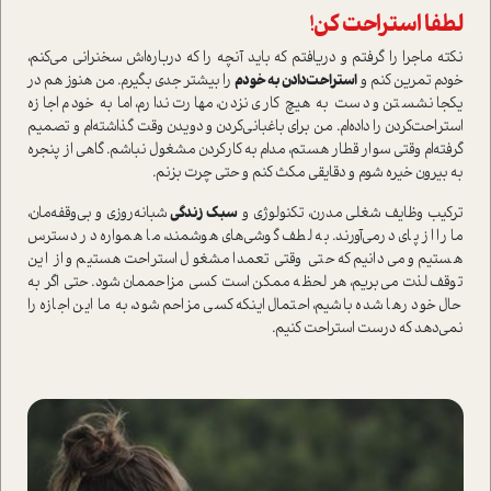
لطفا استراحت کن!
نکته ماجرا را گرفتم و دریافتم که باید آنچه را که درباره‌اش سخنرانی می‌کنم،
خودم تمرین کنم و
استراحت‌دادن به خودم
را بیشتر جدی بگیرم. من هنوز هم در
یکجا نشستن و دست به هیچ کاری نزدن، مهارت ندارم، اما به خودم اجازه
استراحت‌کردن را داده‌ام. من برای باغبانی‌کردن و دویدن وقت گذاشته‌ام و تصمیم
گرفته‌ام وقتی سوار قطار هستم، مدام به کار‌کردن مشغول نباشم. گاهی از پنجره
به بیرون خیره شوم و دقایقی مکث کنم و حتی چرت بزنم.
ترکیب وظایف شغلی مدرن، تکنولوژی و
سبک زندگی
شبانه‌روزی‌ و بی‌وقفه‌مان،
ما را از پای درمی‌آورند. به لطف گوشی‌های هوشمند، ما همواره در دسترس
هستیم و می‌دانیم که حتی وقتی تعمدا مشغول استراحت هستیم و از این
توقف لذت می‌بریم، هر لحظه ممکن است کسی مزاحممان شود. حتی اگر به
حال خود رها شده باشیم، احتمال اینکه کسی مزاحم شود، به ما این اجازه را
نمی‌دهد که درست استراحت کنیم.