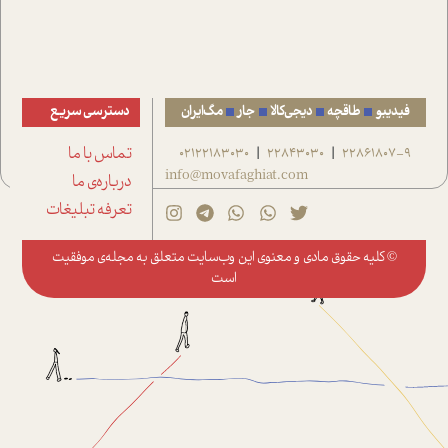
فیدیبو
طاقچه
دیجی‌کالا
جار
مگ‌ایران
دسترسی سریع
22861807-9
22843030
02122183030
تماس با ما
|
|
info@movafaghiat.com
درباره‌ی ما
تعرفه تبلیغات
© کلیه حقوق مادی و معنوی این وب‌سایت متعلق به
مجله‌ی موفقیت
است