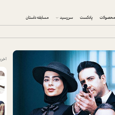
حصولات
پادکست
سررسید
مسابقه داستان
سررسید 1403
سفارش شرکتی سررسید 1403
پکيج نوروزي موفقيت
آخری
تقویم رومیزی
تقویم دیواری