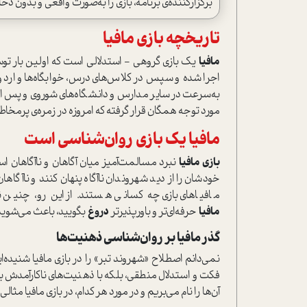
برگزارکننده‌ی برنامه، بازی را به‌صورت واقعی و بدون دخا
تاریخچه بازی مافیا
مافیا
یک بازی گروهی - ا‌ستدلالی ا‌ست که اولین بار
به‌سرعت در سایر مدارس و دانشگاه‌های شوروی و پس از آ
مورد توجه همگان قرار گرفته که امروزه در زمره‌ی پرمخاط
مافیا یک بازی روان‌شناسی ا‌ست
بازی مافیا
نبرد مسالمت‌آمیز میان آگاهان و ناآگاهان ا‌ست
خودشان را از دید شهروندان ناآگاه پنهان کنند و ناآگا
مافیاهای بازی چه کسانی هستند‌. از این رو، چن
مافیا
حرفه‌ای‌تر و باور‌پذیر‌تر
دروغ
بگویید، باعث می‌شوید 
گذر مافیا بر روان‌شناسی ذهنیت‌ها
نمی‌دانم اصطلاح «شهروند تبر» را در بازی مافیا شنیده‌اید
فکت و ا‌ستدلال منطقی، بلکه با ذهنیت‌های ناکارآمدش با
آن‌ها را نام می‌بریم و در مورد هر کدام، در بازی مافیا مثالی