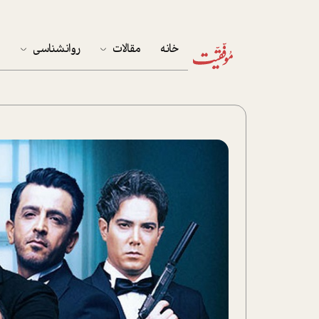
خانه
مقالات
روانشناسی
م
آخرین مقالات
تست روان‌شناسی
مهمان خانه
کوکولوژی
پرونده ویژه
زندگی
نوجوان
کار
پلاس