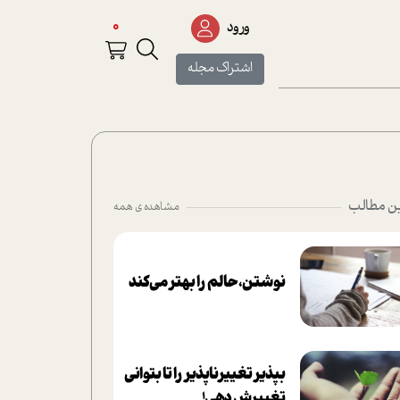
0
ورود
اشتراک مجله
ن مطالب
مشاهده ی همه
نوشتن، حالم را بهتر می‌کند
بپذير تغييرناپذير را تا بتواني
تغييرش دهي!‏