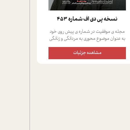
نسخه پي دي اف شماره 453
مجله ی موفقیت در شماره ی پیش روی خود
به عنوان موضوع محوری به مردانگی و زنانگی
سمی پرداخته است؛ علاوه بر این که؛ گفت و
گویی اختصاصی داشته ایم با فردین علیخواه،
مشاهده جزئیات
جامعه شناس در بخش های مختلف تلاش
کرده ایم از دریچه های گوناگون به این موضوع
مهم بپردازیم.فصل ایستگاه؛ شما را با دیدگاه
های روانشناسان و کارشناسان پیرامون
موضوع مردانگی و زنانگی سمی و نیز چالش
های پیرامون آن آشنا می کند.در بخش دو
فنجان داغ به سراغ افرادی رفته ایم که
موفقیت را در عمل به اثبات رسانده اند؛ سید
حمیدرضا محتشمی که بیست و پنجمین
سال فعالیت حرفه ای خود را در حوزه ی
کوچینگ، توسعه ی فردی و رهبری پشت سر