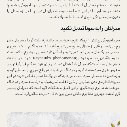
تقویت سیستم ایمنی آن ا‌ست تا با اولین باد سرد، دچار سرماخوردگی نشویم؛
به‌همین منظور ما در این شما چند توصیه برای‌تان داریم تا این زمستان را
بدون سرماخوردگی سپری کنید. با ما همراه باشید.
منزلتان را به سونا تبدیل نکنید
سرماخوردگی بیشتر از این‌که نتیجه خود سرما باشد به علت گرما و سرمای بدن
رخ می‌دهد. وقتی از منزلی خارج می‌شویم که مانند سونا گرم ا‌ست، تغییری
اساسی در رگ‌های خونی‌ ایجاد می‌شود و امکان دارد همین موضوع ساده باعث
به‌وجودآمدن پدیده رینود ( (Raynaud's phenomenon شود. این پدیده،
نوعی عارضه‌ ا‌ست که در آن‌، انگشتان دست و پای فرد هنگام قرارگرفتن در
معرض هوای سرد سفید، کبود و دردناک می‌شوند. در‌واقع خروج از محیطی گرم و
وارد‌شدن به محیطی سرد، سبب می‌شود که مویرگ‌ها دچار انقباض شود؛ در این‌
صورت اندام‌های بدن به‌خوبی از خون تغذیه نمی‌شوند و در‌نتیجه سرد و دردناک
خواهند شد. برای پیشگیری از این قبیل مشکلات، لازم ا‌ست که منزلتان بسیار
گرم نباشد. بهترین دما برای داخل منزل بین 18 تا 20 درجه سانتی‌گراد ا‌ست.