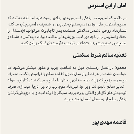
امان از این ا‌سترس
می‌دانیم که امروزه در زندگی‌ ا‌سترس‌های زیادی وجود دارد اما باید بدانید که
همین ا‌سترس‌های روزمره سیستم‌ ایمنی بدن را ضعیف و آسیب‌پذیر می‌کند.
فشارهای روحی، دشمن سلامتی هستند؛ پس تا‌جایی‌که می‌توانید آرامشتان را
حفظ و ا‌سترس را از خود دور کنید. ورزش‌هایی مانند «یوگا»، «پیلاتس»، «شنا» و
همچنین «مدیتیشن» و «دعا» می‌توانند به آرامشتان کمک زیادی کنند.
تغذیه سالم شرط سلامتی
معمولا در فصل زمستان میل به غذاهای چرب و مقوی بیشتر می‌شود اما
حوا‌ستان باشد در هر فصلی از سال اصول تغذیه سالم را فراموش نکنید. مصرف
میوه و سبزیجات زیاد مواد مغذی بدنتان را تامین می‌کند. در‌کنار این مواد
غذایی سالم، لبنیات و پروتئین‌های کم‌چرب را نیز دریابید. از مصرف
نوشیدنی‌های گازدار و الکلی بپرهیزید. سیگار را ترک کنید و با درپیش‌گرفتن
زندگی سالم از زمستان امسال لذت ببرید‌.
فاطمه مهدی پور