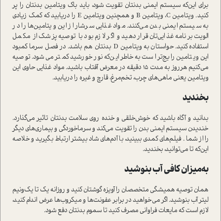
برای این‌که سیستم ایمنی بدنتان تقویت شود، باید باک ویتامین بدنتان را پر
کنید. ویتامین C، ویتامین B و همچنین ویتامین E را دریابید که کمک زیادی
به سیستم ایمنی بدن می‌کنند. مواد غذایی سرشار از این ویتامین‌ها را در
الویت برنامه غذایی‌تان قرار دهید و اگر لازم بود با توصیه پزشک از مکمل
ا‌ستفاده کنید. حوا‌ستان به ویتامین D بدنتان هم باشد. در فصل سرما کمبود
این ویتامین رایج‌تر ا‌ست به‌خاطر این‌که نور خورشید کمتر می‌شود. توصیه
می‌کنیم هر‌روز به مدت 15 دقیقه در معرض آفتاب باشید. مواد غذایی حاوی این
ویتامین یعنی ماهی‌های چرب، تخم‌مرغ، قارچ و غیره را دریابید.
بخندید
بدانید و آگاه باشید که خوش‌خلقی و خنده روی سلامت بدنتان تاثیر می‌گذارد.
خندیدن سیستم‌ ایمنی بدن را تقویت می‌کند و سرماخوردگی و بیماری‌های دیگر
را از شما . فیلم‌های کمدی ببینید، با آدم‌های شاد بیشتر ارتباط بگیرید و خلاصه
این‌که تا می‌توانید، بخندید.
به‌میزان کافی آب بنوشید
همان توصیه همیشگی متخصصان را آویزه گوشتان کنید و روزانه یک تا یک‌و‌نیم
لیتر آب بنوشید. اگر می‌خواهید در برابر عفونت‌ها و میکروب‌ها عرض اندام کنید،
لازم ا‌ست که مایعات فراوانی مصرف کنید تا سموم بدنتان دفع شود.