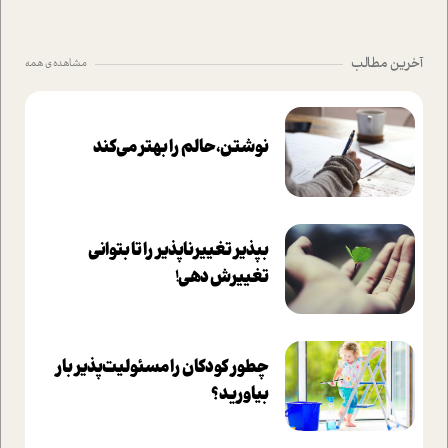
آخرین مطالب
مشاهده ی همه
نوشتن، حالم را بهتر می‌کند
بپذير تغييرناپذير را تا بتواني
تغييرش دهي!‏
چطور کودکان را مسئولیت‌پذیر بار
بیاورید؟