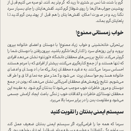
گرم باشند، شانس بیشتری دارید که گرم‌تر بمانند. توصیه می‌کنیم قبل از
پوشیدن جوراب‌ها آن‌ها را روی شوفاژ گرم کنید. کفش‌هایتان را جای بسیار سرد
نگذارید و در صورت امکان، کفش‌هایتان را هم قبل از پوشیدن گرم کنید تا
پاهایتان گرم بماند.
خواب زمستانی ممنوع!
بی‌تحرکی، خانه‌نشینی و خواب زیاد ممنوع! با دوستان و اعضای خانواده بیرون
بروید و این روزهای سرد را کنار آن‌ها دلگرم باشید. بیرون‌رفتن با دوستان شما را
گرم‌تر می‌کند. نتایج بررسی‌های محققان دانشگاه «تورنتو» نشان می‌دهد افرادی
که تنها هستند و از جمع کناره‌گیری می‌کنند، بیشتر از افرادی که با مردم هستند
احساس سرما می‌کنند. به عقیده محققان زمانی‌که ما با دوستان و اعضای
خانواده هستیم حواسمان پرت می‌شود و کمتر متوجه دمای اتاق و اطراف
می‌شویم. نتایج پژوهش‌های محققان آمریکایی نشان می‌دهد که بودن در جمع
دوستان و مرور خاطرات خوب موجب می‌شود تا بدنتان گرم شود. به عقیده این
محققان نوستالژی خاطرات و اتفاقات خوب زندگی باعث ایجاد آرامش جسمی
می‌شود و مقاومت بدن را در برابر سرما بالا می‌برد.
سیستم ایمنی بدنتان را تقویت کنید
سرما که همه جا را فرامی‌گیرد، اگر سیستم ایمنی بدنتان ضعیف عمل کند
سرماخوردگی، آنفولانزا و عطسه و سرفه مدام غیرقابل اجتناب خواهد بود. اگر