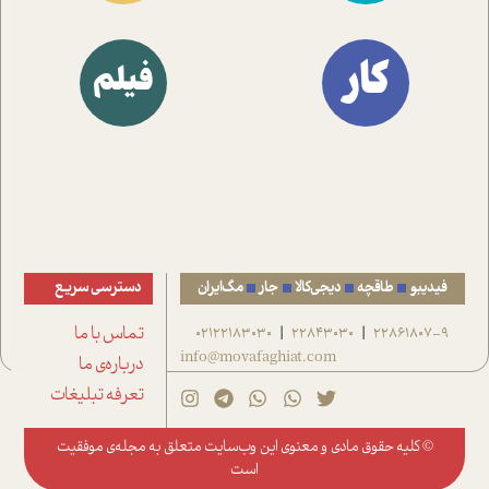
کار
فیلم
فیدیبو
طاقچه
دیجی‌کالا
جار
مگ‌ایران
دسترسی سریع
22861807-9
22843030
02122183030
تماس با ما
|
|
info@movafaghiat.com
درباره‌ی ما
تعرفه تبلیغات
© کلیه حقوق مادی و معنوی این وب‌سایت متعلق به
مجله‌ی موفقیت
است