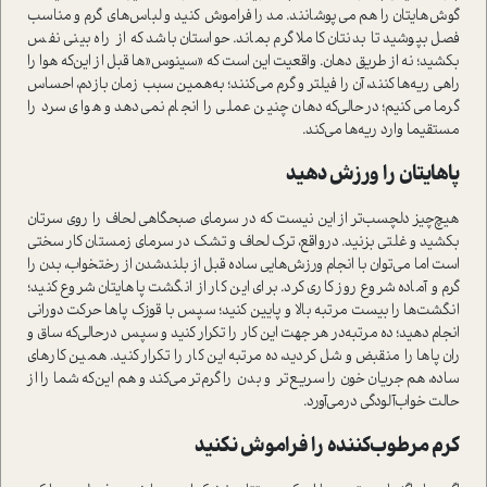
گوش‌هایتان را هم می‌پوشانند. مد را فراموش کنید و لباس‌های گرم و مناسب
فصل بپوشید تا بدنتان کاملا گرم بماند. حوا‌ستان باشد که از راه بینی نفس
بکشید؛ نه از طریق دهان. واقعیت این ا‌ست که «سینوس‌«ها قبل از این‌که هوا را
راهی ریه‌ها کنند، آن را فیلتر و گرم می‌کنند؛ به‌همین سبب زمان بازدم، احساس
گرما می‌کنیم؛ در‌حالی‌که دهان چنین عملی را انجام نمی‌دهد و هوای سرد را
مستقیما وارد ریه‌ها می‌کند.
پاهایتان را ورزش دهید
هیچ‌چیز دلچسب‌تر از این نیست که در سرمای صبحگاهی لحاف را روی سرتان
بکشید و غلتی بزنید. در‌واقع، ترک لحاف و تشک در سرمای زمستان کار سختی
ا‌ست اما می‌توان با انجام ورزش‌هایی ساده قبل از بلندشدن از رختخواب، بدن را
گرم و آماده شروع روز کاری کرد. برای این ‌کار از انگشت پاهایتان شروع کنید؛
انگشت‌ها را بیست مرتبه بالا و پایین کنید؛ سپس با قوزک پاها حرکت دورانی
انجام دهید؛ ده مرتبه‌در هر جهت این کار را تکرار کنید و سپس در‌حالی‌که ساق و
ران پاها را منقبض و شل کردید، ده مرتبه این ‌کار را تکرار کنید. همین کارهای
ساده، هم جریان خون را سریع‌تر و بدن را گرم‌تر می‌کند و هم این‌که شما را از
حالت خواب‌آلودگی درمی‌آورد.
کرم مرطوب‌کننده را فراموش نکنید