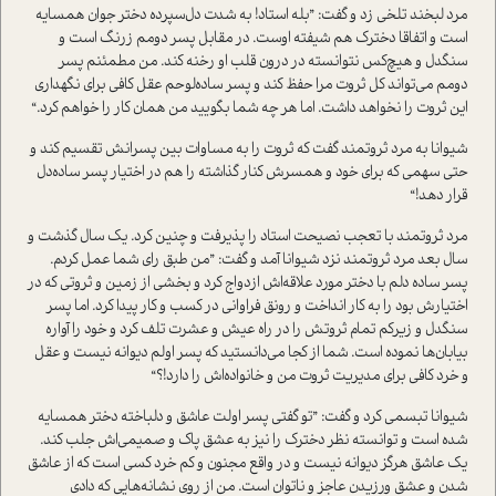
مرد لبخند تلخی زد و گفت: ”بله استاد! به شدت دل‌سپرده دختر جوان همسایه
است و اتفاقا دخترک هم شیفته اوست. در مقابل پسر دومم زرنگ است و
سنگدل و هیچ‌کس نتوانسته در درون قلب او رخنه کند. من مطمئنم پسر
دومم می‌تواند کل ثروت مرا حفظ کند و پسر ساده‌لوحم عقل کافی برای نگهداری
این ثروت را نخواهد داشت. اما هر چه شما بگويید من همان کار را خواهم کرد.“
شیوانا به مرد ثروتمند گفت که ثروت را به مساوات بین پسرانش تقسیم کند و
حتی سهمی که برای خود و همسرش کنار گذاشته را هم در اختیار پسر ساده‌دل
قرار دهد!“
مرد ثروتمند با تعجب نصیحت استاد را پذیرفت و چنین کرد. یک سال گذشت و
سال بعد مرد ثروتمند نزد شیوانا آمد و گفت: ”من طبق رای شما عمل کردم.
پسر ساده دلم با دختر مورد علاقه‌اش ازدواج کرد و بخشی از زمین و ثروتی که در
اختیارش بود را به کار انداخت و رونق فراوانی در کسب و کار پیدا کرد. اما پسر
سنگدل و زیرکم تمام ثروتش را در راه عیش و عشرت تلف کرد و خود را آواره
بیابان‌ها نموده است. شما از کجا می‌دانستید که پسر اولم دیوانه نیست و عقل
و خرد کافی برای مدیریت ثروت من و خانواده‌اش را دارد!؟“
شیوانا تبسمی کرد و گفت: ”تو گفتی پسر اولت عاشق و دلباخته دختر همسایه
شده است و توانسته نظر دخترک را نیز به عشق پاک و صمیمی‌اش جلب کند.
یک عاشق هرگز دیوانه نیست و در واقع مجنون و کم خرد کسی است که از عاشق
شدن و عشق ورزیدن عاجز و ناتوان است. من از روی نشانه‌هایی که دادی