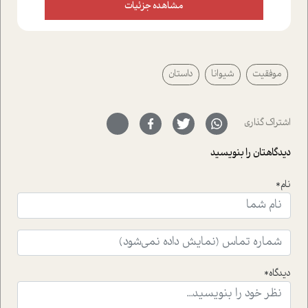
علیخواه، جامعه شناس در بخش های مختلف تلاش کرده ایم
مشاهده جزئیات
از دریچه های گوناگون به این موضوع مهم بپردازیم.فصل
ایستگاه؛ شما را با دیدگاه های روانشناسان و کارشناسان
پیرامون موضوع مردانگی و زنانگی سمی و نیز چالش های
پیرامون آن آشنا می کند.در بخش دو فنجان داغ به سراغ افرادی
موفقیت
شیوانا
داستان
رفته ایم که موفقیت را در عمل به اثبات رسانده اند؛ سید
حمیدرضا محتشمی که بیست و پنجمین سال فعالیت حرفه
ای خود را در حوزه ی کوچینگ، توسعه ی فردی و رهبری پشت
سر نهاده است و نیز کرامت عزیز زاده؛ سفیر صلح و دوستی که
اشتراک گذاری
با رکاب زدن در بیش از هفتاد کشور و کاشتن درخت، به نماد
حمایت از محیط زیست و منابع طبیعی تبدیل گشته
دیدگاهتان را بنویسید
است.فصل روایت اجنبی ها در این شماره به دو موضوع
جذاب پرداخته است که عبارتند از جنبش آهستگی و نیز مقاله
نام*
ای که به زندگی شگفت انگیز جین گودال و تاثیرات کاوش های
ایشان در حوزه ی شامپانزه ها بر زندگی امروزی ما نگاهی
افکنده است.فصل اتاق 333 شما را پای صحبت یک تجربه ی
واقعی در ارتباط با اختلال شخصیت اسکزوئید و مشکلات و نیز
راهکارهای حل آن قرار می دهد که در اتاق درمان اتفاق افتاده
است.در فصل پایانی زیر ذره بین نیز همکاران ما تلاش کرده
دیدگاه*
اند تا در کنار مطالب سرگرمی و انگیزشی، شما را با بهترین و
موثرترین راهکارهای استفاده از هوش مصنوعی در حوزه های
مختلف کسب و کار آشنا کنند.