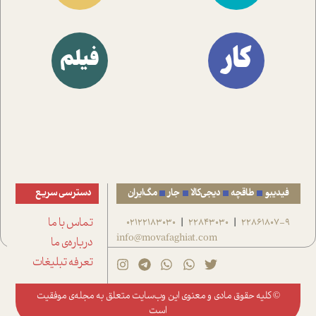
کار
فیلم
فیدیبو
طاقچه
دیجی‌کالا
جار
مگ‌ایران
دسترسی سریع
22861807-9
22843030
02122183030
تماس با ما
|
|
info@movafaghiat.com
درباره‌ی ما
تعرفه تبلیغات
© کلیه حقوق مادی و معنوی این وب‌سایت متعلق به
مجله‌ی موفقیت
است