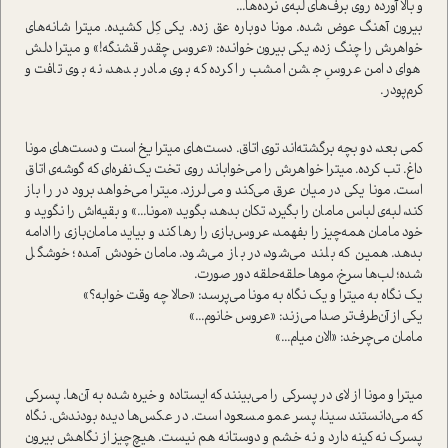
و بالا آورده روی برف‌های لبه‌ی نرده‌ها...
بیرون آهنگ عوض شده. مونا دوباره عق زده. یکی کِل کشیده. میترا شانه‌های
خواهرش را چنگ زده، یکی بیرون خوانده: «عروس چقدر قشنگه!» و میترا دلش
هوای دامن عروسِ جشن امشب را کرده که بوی مادر بدهد، نه بوی تافت و
کرم‌پودر.
کمی بعد، دو بچه برگشته‌اند توی اتاق. دست‌های میترا یخ ا‌ست و دست‌های مونا
داغ. تب کرده. میترا خواهرش را می‌خواباند روی تخت یک‌نفره‌ای که گوشه‌ی اتاق
ا‌ست. مونا یکی در میان عرق می‌کند و می‌لرزد. میترا می‌خواهد برود در را باز
کند، لبه‌ی لباس مامان را بگیرد، تکان بدهد، بگوید «مونا...» و بقیه‌اش را نگوید و
خود مامان همه‌چیز را بفهمد، عروس‌بازی را رها کند و بیاید مامان‌بازی را ادامه
بدهد. همین که بلند می‌شود، در باز می‌شود. مامان خودش آمده؛ خوشگل
شده؛ لب‌ها سرخ، موها حلقه‌حلقه دور صورت.
یک نگاه به میترا و یک نگاه به مونا می‌پرسد: «حالا چه وقت خوابه؟»
یکی از آن‌طرف‌تر صدا می‌زند: «عروس خانوم...»
مامان می‌چرخد: «الان میام...»
میترا و مونا از لای در پسرکی را می‌بینند که ایستاده و خیره شده به آن‌ها. پسرکی
که می‌دانستند سینا، پسر عمو مسعود ا‌ست. در عکس‌ها دیده بودندش. نگاه
پسرک نه کینه دارد و نه خشم و دوستانه هم نیست. هیچ‌چیز از نگاهش بیرون