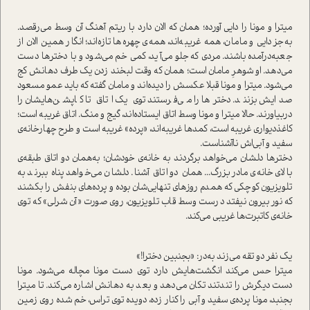
میترا و مونا را دایی آورده؛ همان که الان دارد با ریتم آهنگ آن وسط می‌رقصد.
به‌جز دایی و مامان، همه غریبه‌اند، همه‌ی چهره‌ها تازه‌اند؛ انگار همین الان از
جعبه‌در‌آمده باشند. مردی که جلو می‌آید، کمی خم می‌شود و با دخترها دست
می‌دهد. او شوهرِ مامان ا‌ست؛ همان که وقت لبخند زدن یک طرف دهانش کج
می‌شود. میترا و مونا قبلا عکسش را دیده‌اند و مامان گفته که باید عمو مسعود
صدایش بزنند. دخترها را می‌فرستند توی یک اتاق تا کاپشن‌هایشان را
دربیاورند. حالا میترا و مونا وسط اتاق ایستاده‌اند، گیج و منگ. اتاق غریبه ا‌ست؛
کاغذدیواری غریبه ا‌ست، کمدها غریبه‌اند، «پرده» غریبه ا‌ست و طرح چهارخانه‌ی
سفید و آبی‌اش ناآشنا‌ست.
دخترها دلشان می‌خواهد برگردند به خانه‌ی خودشان؛ به‌همان دو اتاق طبقه‌ی
بالای خانه‌ی مادربزرگ... همان دو اتاق آشنا. دلشان می‌خواهد پناه ببرند به
تلویزیون کوچکی که همدم روزهای تنهایی‌شان بوده و پرد‌ه‌های بنفش را بکشند
که نور بیرون نیفتد درست وسط قاب تلویزیون، روی صورت «آن شرلی» که توی
خانه‌ی کاتبرت‌ها غریبی می‌کند.
یک نفر دو تقه می‌زند به‌در: «بجنبین دخترا!»
میترا حس می‌کند انگشت‌هایش دارد توی دست مونا مچاله می‌شود. مونا
دست دیگرش را تندتند تکان می‌دهد و بعد به دهانش اشاره می‌کند. تا میترا
بجنبد، مونا پرده‌ی سفید و آبی را کنار زده، دویده توی تراس، خم شده روی زمین