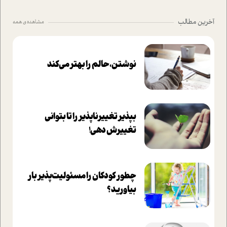
آخرین مطالب
مشاهده ی همه
نوشتن، حالم را بهتر می‌کند
بپذير تغييرناپذير را تا بتواني
تغييرش دهي!‏
چطور کودکان را مسئولیت‌پذیر بار
بیاورید؟