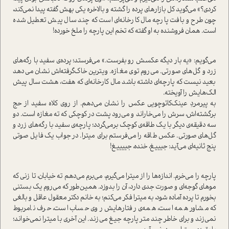
کردی؟» می‌گوید کل بازار‌های پرده را گشته و بالاخره یکی بهش گفته پیدا نمی‌کند،
چون طرح و بافت پارچه مال کارخانه‌ای ا‌ست که چند سال پیش تعطیل شده
ا‌ست. همان فروشنده به او گفته که تخم این پارچه را ملخ خورده!
می‌گویم: «یه بار دیگه عکسش رو بفرست.» می‌فرستد؛ پرده‌ی سفید با رگه‌های
زرد و گل‌های صورتی. می‌روم توی مغازه. ویترین خاک‌گرفته‌اش نشان می‌دهد
بعید نیست که پارچه‌ای داشته باشد مال کارخانه‌ای که هفت، هشت سال پیش
الک‌هایش را آویخته.
به پیرمردِ عینک‌کائوچویی عکس را نشان می‌دهم. از روی کلاه سفید از حج
برگشته‌اش، سرش را می‌خاراند و می‌رود پشت در کوچکی که ته مغازه ا‌ست. دو
سه دقیقه‌ی دیگر با یک طاقه‌ی کوچک برمی‌گردد؛ پارچه‌ی سفید با رگه‌های زرد و
گل‌های صورتی. عکس طاقه را می‌فرستم برای میترا. در جواب یک فایل صوتی
پنج ثانیه‌ای می‌آید: جیییغ، خنده، جییییغ!
پارچه را می‌خرم. اندازه‌ها را از میترا می‌گیرم، می‌برم می‌دهم ته خیابان، تا زنی که
موهای گوجه‌ای و صورت جدی دارد، آن را بدوزد. همین‌طور که می‌روم یک بستنی
بخورم تا پرده آماده شود، به میترا فکر می‌کنم؛ به خانم دکتر معقول عاقل و بالغی
که مشاور همه ا‌ست، همه‌ی رفتار‌هایش روی حساب ا‌ست، حرف نامربوط
نمی‌زند و برای خاطر چند متر پارچه جیغ می‌زند. این آخری با میترا نمی‌خواند؛