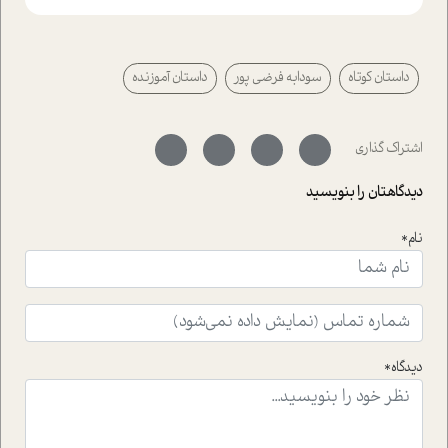
ایستگاه؛ شما را با دیدگاه های روانشناسان و کارشناسان
پیرامون موضوع مردانگی و زنانگی سمی و نیز چالش های
پیرامون آن آشنا می کند.در بخش دو فنجان داغ به سراغ افرادی
داستان کوتاه
سودابه فرضی پور
داستان آموزنده
رفته ایم که موفقیت را در عمل به اثبات رسانده اند؛ سید
حمیدرضا محتشمی که بیست و پنجمین سال فعالیت حرفه
ای خود را در حوزه ی کوچینگ، توسعه ی فردی و رهبری پشت
سر نهاده است و نیز کرامت عزیز زاده؛ سفیر صلح و دوستی که
اشتراک گذاری
با رکاب زدن در بیش از هفتاد کشور و کاشتن درخت، به نماد
حمایت از محیط زیست و منابع طبیعی تبدیل گشته
دیدگاهتان را بنویسید
است.فصل روایت اجنبی ها در این شماره به دو موضوع
جذاب پرداخته است که عبارتند از جنبش آهستگی و نیز مقاله
نام*
ای که به زندگی شگفت انگیز جین گودال و تاثیرات کاوش های
ایشان در حوزه ی شامپانزه ها بر زندگی امروزی ما نگاهی
افکنده است.فصل اتاق 333 شما را پای صحبت یک تجربه ی
واقعی در ارتباط با اختلال شخصیت اسکزوئید و مشکلات و نیز
راهکارهای حل آن قرار می دهد که در اتاق درمان اتفاق افتاده
است.در فصل پایانی زیر ذره بین نیز همکاران ما تلاش کرده
دیدگاه*
اند تا در کنار مطالب سرگرمی و انگیزشی، شما را با بهترین و
موثرترین راهکارهای استفاده از هوش مصنوعی در حوزه های
مختلف کسب و کار آشنا کنند.