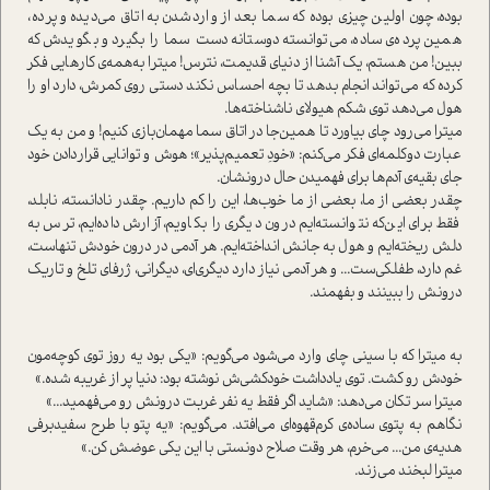
بوده، چون اولین چیزی بوده که سما بعد از وارد‌شدن به اتاق می‌دیده و پرده،
همین پرده‌ی ساده، می‌توانسته دوستانه دست سما را بگیرد و بگویدش که
ببین! من هستم، یک آشنا از دنیای قدیمت، نترس! میترا به‌همه‌ی کارهایی فکر
کرده که می‌تواند انجام بدهد تا بچه احساس نکند دستی روی کمرش، دارد او را
هول می‌دهد توی شکم هیولای ناشناخته‌ها.
میترا می‌رود چای بیاورد تا همین‌جا در اتاق سما مهمان‌بازی کنیم! و من به یک
عبارت دو‌کلمه‌ای فکر می‌کنم: «خودِ تعمیم‌پذیر»؛ هوش و توانایی قرار‌دادن خود
جای بقیه‌ی آدم‌ها برای فهمیدن حال درونشان.
چقدر بعضی از ما، بعضی از ما خوب‌ها، این را کم داریم. چقدر نادانسته، نابلد،
فقط برای این‌که نتوانسته‌ایم درون د‌یگری را بکاویم، آزارش داده‌ایم، ترس به
دلش ریخته‌ایم و هول به جانش انداخته‌ایم. هر آدمی در درون خودش تنها‌ست،
غم دارد، طفلکی‌ست... و هر آدمی نیاز دارد د‌یگری‌ای، دیگرانی، ژرفای تلخ و تاریک
درونش را ببینند و بفهمند.
به میترا که با سینی چای وارد می‌شود می‌گویم: «یکی بود یه روز توی کوچه‌مون
خودش رو کشت. توی یادداشت خودکشی‌ش نوشته بود: دنیا پر از غریبه شده.»
میترا سر تکان می‌دهد: «شاید اگر فقط یه نفر غربت درونش رو می‌فهمید...»
نگاهم به پتوی ساده‌ی کرم‌قهوه‌ای می‌افتد. می‌گویم: «یه پتو با طرح سفیدبرفی
هدیه‌ی من... می‌خرم، هر وقت صلاح دونستی با این یکی عوضش کن.»
میترا لبخند می‌زند.