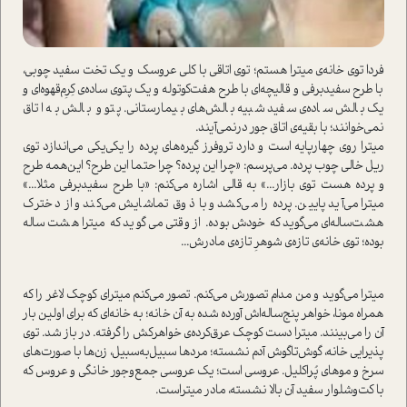
فردا توی خانه‌ی میترا هستم؛ توی اتاقی با کلی عروسک و یک تخت سفید چوبی،
با طرح سفیدبرفی و قالیچه‌ای با طرح هفت‌کوتوله و یک پتوی ساده‌ی کِرِم‌قهوه‌ای و
یک بالش ساده‌ی سفید شبیه بالش‌های بیمارستانی. پتو و بالش به اتاق
نمی‌خوانند؛ با بقیه‌ی اتاق جور در‌نمی‌آیند.
میترا روی چهارپایه ا‌ست و دارد تروفرز گیره‌های پرده را یکی‌یکی می‌اندازد توی
ریل خالی چوب پرده. می‌پرسم: «چرا این پرده؟ چرا حتما این طرح؟ این‌همه طرح
و پرده هست توی بازار...» به قالی اشاره می‌کنم: «با طرح سفیدبرفی مثلا...»
میترا می‌آید پایین. پرده را می‌کشد و با ذوق تماشایش می‌کند و از دخترک
هشت‌ساله‌ای می‌گوید که خودش بوده. از وقتی می‌گوید که میترا هشت‌ساله
بوده؛ توی خانه‌ی تازه‌ی شوهرِ تازه‌ی مادرش...
میترا می‌گوید و من مدام تصورش می‌کنم. تصور می‌کنم میترای کوچک لاغر را که
همراه مونا، خواهر پنج‌ساله‌اش آورده شده به آن خانه؛ به خانه‌ای که برای اولین بار
آن را می‌بینند. میترا دست کوچک عرق‌کرده‌ی خواهرکش را گرفته. در باز شد. توی
پذیرایی خانه، گوش‌تاگوش آدم نشسته؛ مردها سبیل‌به‌سبیل، زن‌ها با صورت‌های
سرخ و موهای پُراکلیل. عروسی ا‌ست؛ یک عروسی جمع‌وجور خانگی و عروس که
با کت‌وشلوار سفید آن بالا نشسته، مادر میترا‌ست.