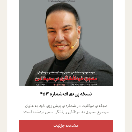
نسخه پي دي اف شماره 453
مجله ی موفقیت در شماره ی پیش روی خود به عنوان
موضوع محوری به مردانگی و زنانگی سمی پرداخته است؛
علاوه بر این که؛ گفت و گویی اختصاصی داشته ایم با فردین
علیخواه، جامعه شناس در بخش های مختلف تلاش کرده ایم
مشاهده جزئیات
از دریچه های گوناگون به این موضوع مهم بپردازیم.فصل