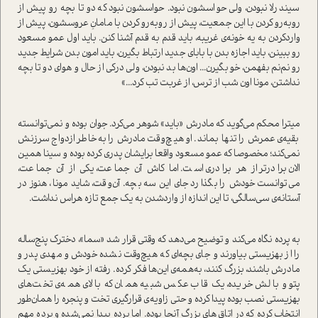
سیندرلا نبودن، ولی حواسشون نبود. حواسشون نبود که دو تا بچه رو پیش از
روبه‌رو کردن با این جمعیت، پیش از روبه‌رو کردن با مامانِ عروسشون، پیش از
وارد‌کردن به یه خونه‌ی غریبه، باید قدم به قدم آشنا کنن. باید اول عمو مسعود
رو ببینن، باید اجازه بدن با بابای جدید ارتباط بگیرن، باید امون بدن شرایط جدید
رو نم‌نم بفهمن‌، خو بگیرن... اون‌ها بد نبودن، ولی درکی از حال و هوای دو تا بچه
نداشتن، مونا اون شب از ترس، از غربت تب کرد...»
میترا محکم می‌گوید که مادرش «باید» شوهر می‌کرد. جوان بوده و نمی‌توانسته
بقیه‌ی عمرش را تنها بماند. او هیچ‌وقت مادرش را به‌خاطر ازدواج سرزنش
نمی‌کند؛ مخصوصا که عمو مسعود واقعا برایشان پدری کرده بوده و سینا همین
الان برادرتر از هر برادری ا‌ست. اما کاش آن جماعت، یکی از آن جماعت،
می‌توانست خودش را بگذارد جای این سه بچه. آن‌وقت، شاید مونا، هنوز در
آستانه‌ی سی‌سالگی، تا این اندازه از وارد‌شدن به یک جمع تازه هراس نداشت.
به پرده نگاه می‌کند و توضیح می‌دهد که وقتی قرار شد «سما»، دخترک پنج‌ساله
را از بهزیستی بیاورند و جای بچه‌ای که هیچ‌وقت نشده خودش و مهدی پدر و
مادرش باشند، بزرگ کنند، به‌همه‌ی این‌ها فکر کرده. رفته از خود بهزیستی یک
پتو و بالش خریده، یک قاب عکس شبیه همان که بالای همه‌ی تخت‌های
بهزیستی نصب بوده پیدا کرده و حتی زاویه‌ی قرارگیری تخت و پنجره را همان‌طور
انتخاب کرده که در اتاق‌های بزرگ آنجا بوده. اما پرده پیدا نمی‌شده و پرده مهم