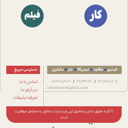
کار
فیلم
فیدیبو
طاقچه
دیجی‌کالا
جار
مگ‌ایران
دسترسی سریع
22861807-9
22843030
02122183030
تماس با ما
|
|
info@movafaghiat.com
درباره‌ی ما
تعرفه تبلیغات
© کلیه حقوق مادی و معنوی این وب‌سایت متعلق به
مجله‌ی موفقیت
است