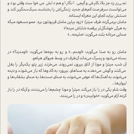
نمی‌ریزد جز بلاتکلیفی و گیجی. انگار او هم دلش می‌خوا‌ست وقتی بود و
می‌توانست سرفرصت آدم‌های جدید زندگی‌اش را بشناسد، سبک‌سنگین کند و
دستش بیاید کجای این معرکه ایستاده.
مامان برمی‌گردد طرف میترا: «زود بیاین مامان قربونتون بره. عمو مسعود میگه
به هرکی خوشگل‌تر برقصه شاباش میده!»
صدایی مردانه بلند می‌گوید: «ملیحه...»
مامان رو به صدا می‌گوید: «اومدم...» و رو به بچه‌ها می‌گوید: «اومدینا!» در
بسته می‌شود و پسرک می‌ماند آن‌طرف در، وسط هیولای هیاهو.
آن شب، میترا و مونا از اتاق بیرون نمی‌روند. می‌خزند زیر پتو، یکدیگر را بغل
می‌کنند و گوش می‌دهند به صداهای بیرون؛ به کادوها که باز می‌شوند و دیده
می‌شوند، به آهنگ‌ها که عوض می‌شوند، به صدای دست‌ها، به صدای بشقاب‌ها و
لیوان‌ها...
وقت شام یکی در را باز می‌کند. میترا و مونا چشم‌ها را می‌بندند و آن‌که در را باز
کرده، آرام می‌گوید: «خوابیدن» و در را می‌بندد.