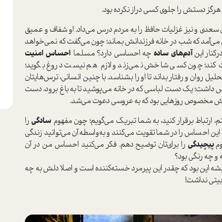
هرگز دستش را جلوی کسی دراز نکرده بود.
سعدی و نیز غزلیات حافظ را به مردم درس می‌داد. او شفاف و عمیق
می‌آمد که شب در خانه فرزندانش بماند؛ چون می‌گفت که نمی‌خواهد
‌کنار این
آدم‌های ساده
چه احساسی دارد؟ مسلما
احساس امنیت
ت کند؛ چون کسی شاخش نمی‌زند و لازم هم نیست دروغ بگوید؛
ل روان و رفتار بداند تا او را بشناسد. با چنین انسانی، ترس‌هایتان
س داشت؛ یک دست لباسی که در خانه می‌پوشید تا به باغ برود، دست
هایش مخصوص روزهایی بود که به عروسی دعوت می‌شد.
م، ارتباط برقرار کنید، به شما تبریک می‌گویم؛ چون مفهوم
سادگی
را
که این احساس را در شما تقویت می‌کنند و به‌واسطه آن می‌توانید زندگی
وم
پیچیدگی
را برای‌تان توضیح دهم. فکر می‌کنید احساس من در آن
و چه رنگی بود؟
 این بود که چقدر این پیرمرد خسته‌کننده ا‌ست و اصلا دلش به چه‌
بیتی نداشت!