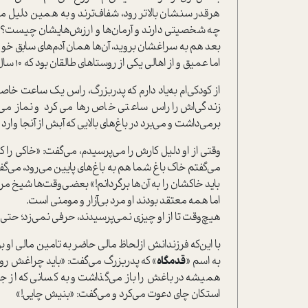
هرقدر سنشان بالاتر رود، شفاف‌ترند و به همین دلیل می‌
بعد هم به سراغشان بروید، آن‌ها همان آدم‌های سابق خواه
اما عمیق و از اهالی یکی از روستاهای طالقان بود که 10 سال پیش فوت کرد.
از کودکی‌ام به‌یاد دارم که پدربزرگ، راس یک ساعت 
زندگی‌اش را راس ساعتی خاص رها می‌کرد و نماز می‌
برمی‌داشت و می‌برد در باغ‌های بالایی که آبش از آنجا وا
وقتی از او دلیل کارش را می‌پرسیدم، می‌گفت‌: «خاکی را که از 
می‌گفتم خاک باغ شما هم به باغ‌های پایین می‌رود، می‌گفت‌
باید خاکشان را به آن‌ها برگردانم!» بعضی‌وقت‌ها شیخ 
اما همه معتقد بودند او مرد بی‌آزار و مومنی ا‌ست.
هیچ‌وقت تا از او چیزی نمی‌پرسیدند، حرفی نمی‌‌زد؛ حت
با این‌که فرزندانش ازلحاظ مالی حاضر به تامین مالی او بو
به اسم «
قدمگاه
» که پدربزرگ می‌گفت‌: «باید چراغش روش
همیشه در باغش را باز می‌گذاشت و به کسانی که از جل
ا‌ستکان چای دعوت می‌کرد و می‌گفت‌: «بنیش چایی!»