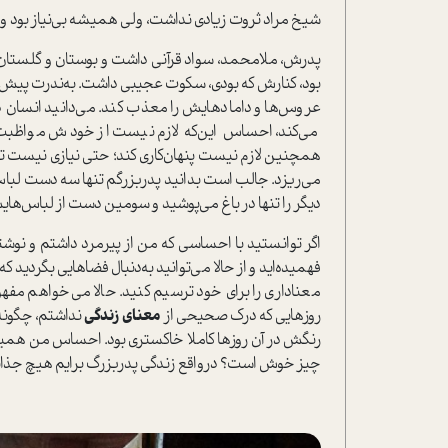
شیخ مراد ثروت زیادی نداشت، ولی همیشه بی‌نیاز بود و 
پدرش، ملامحمد، سواد قرآنی داشت و بوستان و گلستان 
بود، کنارش که بودی، سکوت عجیبی داشت. به‌ندرت پیش 
عروس‌ها و دامادهایش را معذب کند. می‌دانید انسان در
می‌کند، احساس این‌که لازم نیست از خودش مواظب
همچنین لازم نیست پنهان‌کاری کند؛ حتی نیازی نیست تحلی
می‌ریزد. جالب ا‌ست بدانید پدربزرگم تنها سه دست لبا
دیگر را تنها در باغ می‌پوشید و سومین دست از لباس‌
اگر توانستید با احساسی که من از پیرمرد داشتم و نوشت
فهمیده‌اید و از حالا می‌توانید به‌دنبال فضاهایی بگردید 
معناداری را برای خود ترسیم کنید. حالا می‌خواهم مفه
روزهایی که درک صحیحی از
معنای زندگی
نداشتم، چگونه 
رنگش در آن روزها کاملا خاکستری بود. احساس من همیشه
چیز خوش ا‌ست؟ در‌واقع زندگی پدربزرگ برایم هیچ جذا