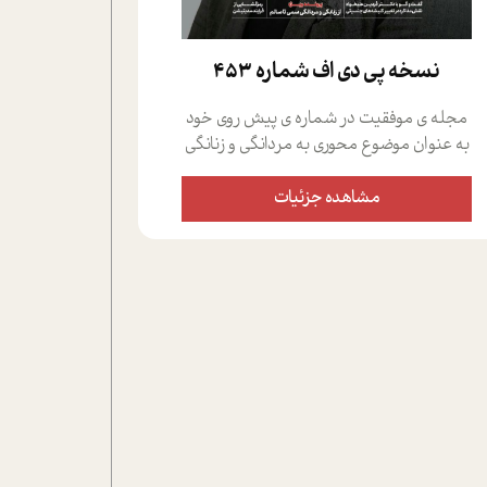
نسخه پي دي اف شماره 453
مجله ی موفقیت در شماره ی پیش روی خود
به عنوان موضوع محوری به مردانگی و زنانگی
سمی پرداخته است؛ علاوه بر این که؛ گفت و
گویی اختصاصی داشته ایم با فردین علیخواه،
مشاهده جزئیات
جامعه شناس در بخش های مختلف تلاش
کرده ایم از دریچه های گوناگون به این موضوع
مهم بپردازیم.فصل ایستگاه؛ شما را با دیدگاه
های روانشناسان و کارشناسان پیرامون
موضوع مردانگی و زنانگی سمی و نیز چالش
های پیرامون آن آشنا می کند.در بخش دو
فنجان داغ به سراغ افرادی رفته ایم که
موفقیت را در عمل به اثبات رسانده اند؛ سید
حمیدرضا محتشمی که بیست و پنجمین
سال فعالیت حرفه ای خود را در حوزه ی
کوچینگ، توسعه ی فردی و رهبری پشت سر