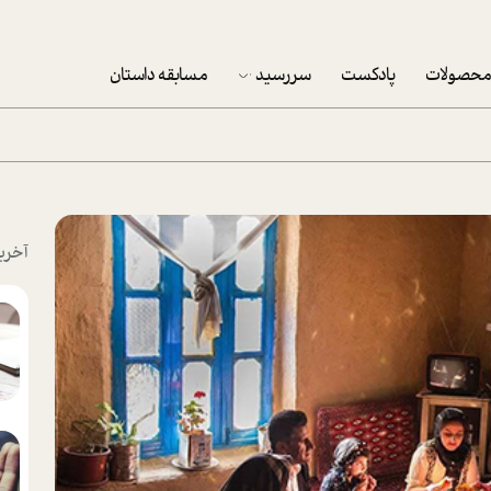
حصولات
پادکست
سررسید
مسابقه داستان
سررسید 1403
سفارش شرکتی سررسید 1403
پکيج نوروزي موفقيت
آخری
تقویم رومیزی
تقویم دیواری