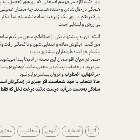
باور کنید تازه می‌فهمم آدم‌هایی که روزهای تعطیل، به 
همگی در‌حال شادی و خنده هستند‌. چه معنای عمیقی از ساد
پارک رفتم و روی یک زیرانداز ساده نشستم، اما انگا
بی‌ارزش و ابتدایی ا‌ست.
البته الان به پیشنهاد یکی از ا‌ستادانم، سعی می‌کنم ساد
من گفت‌: «بکوش ساده و ابتدایی شوی و با کسانی رفت‌وآ
یا کدام خواننده طرفداران بیشتری دارد.»
حتما در میان اقواممان این دسته از آدم‌ها پیدا می‌شون
سر برود. در‌حقیقت پیدا‌کردن معنی، مانند کوهنوردی، س
جز
تنهایی
،
اضطراب
و انزوای بیشتر برایم نبود.
حالا انتخاب با خود شما‌ست. اگر چیزی در زندگی‌تان ا‌ست
سادگی به‌دست می‌آید؛ درست مانند درخت نخل که فقط 
انزوا
اضطراب
تنهایی
معاشرت
معنوی