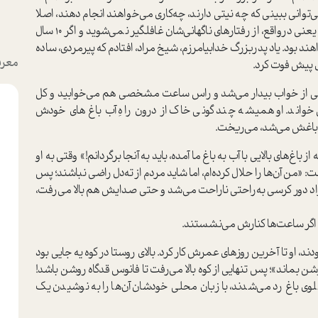
توانی ببینی که چه نیتی دارند، چه‌کاری می‌خواهند انجام دهند، اصلا
چه شخصیتی دارند و آرمان‌ها و ارزش‌هایشان چیست؟ یعنی درواقع، از رفتارهای ناگهانی‌شان غافلگیر نمی‌شوید و اگر 10 سال
ند بود. یاد پدربزرگ خدابیامرزم، شیخ مراد، افتادم که پیرمردی، ساده
معرف
خاصی از خواب بیدار می‌شد و راس ساعت مشخصی هم می‌خوابید و کل
خواند. او همیشه چند گونی خاک از درون راهِ آب باغ‌های خودش
رد باغش می‌شد، می‌ریخت.
باغ‌های بالایی با آب به باغ ما آمده، باید به آنجا برگردانم!» وقتی به او
: «من آن‌ها را حلال کرده‌ام، اما شاید مردم از ته‌دل راضی نباشند؛ پس
مراد دور کرسی به‌راحتی ناراحت می‌شد و حتی صدایش هم بالا می‌رفت،
ی اگر ساعت‌ها کنارش می‌نشستند.
دند، او تا آخرین روزهای عمرش کار کرد. بالای روستا در کوه یه جایی بود
ن بماند»؛ پس تنهایی از کوه بالا می‌رفت تا فانوس قدگاه روشن باشد!
وی باغ رد می‌شدند، با زبان محلی خودشان آن‌ها را به نوشیدن یک