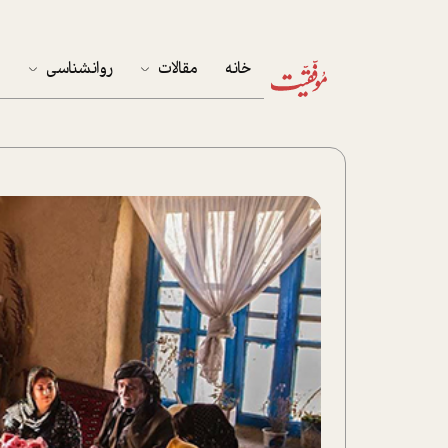
خانه
مقالات
روانشناسی
م
آخرین مقالات
تست روان‌شناسی
مهمان خانه
کوکولوژی
پرونده ویژه
زندگی
نوجوان
کار
پلاس