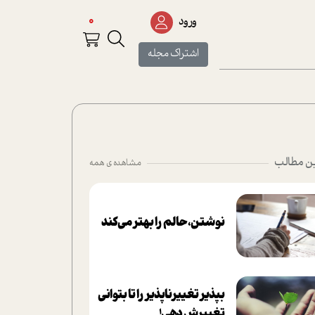
0
ورود
اشتراک مجله
ن مطالب
مشاهده ی همه
نوشتن، حالم را بهتر می‌کند
بپذير تغييرناپذير را تا بتواني
تغييرش دهي!‏