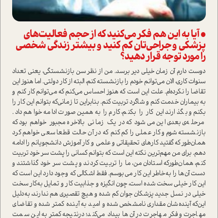
• آیا به این هم فکر می‌کنید که از حجم فعالیت‌های
پزشکی و جراحی‌تان کم کنید و بیشتر زندگی شخصی
را مورد توجه قرار دهید؟
دوست دارم آن زمان خیلی دیر برسد. من از نظر سن بازنشستگی، یعنی تعداد
سنوات کاری، الان می‌توانم خودم را بازنشسته کنم، البته از کار دولتی. اما هنوز این
تقاضا را نکرده‌ام. علت این ا‌ست که هنوز احساس می‌کنم که می‌توانم کار کنم و
به بیماران خدمت کنم و شاگرد تربیت کنم. بنابراین تا زمانی‌که بتوانم این کار را
بکنم و بگذارند این کار را بکنم، کارم را به‌همین صورت ادامه خواهم داد.
مرحله‌ی بعدی این می‌شود که در یک زمانی بالاخره مجبور خواهم بود که
بازنشسته شوم و کار عملی را کم کنم که در آن حالت قطعا سعی خواهم کرد
همان‌طور که گفتید کارهای تحقیقاتی و علمی و کار آموزش دانشجویانم را ادامه
دهم. برای من مهم‌ترین نکته این ا‌ست که بتوانم کسانی را پشت سر خود تربیت
کنم، همان‌طور‌که ا‌ستادان من‌، ما را تربیت کردند و پشت سر خود گذاشتند و
دست آن‌ها را به‌خاطر این کار می‌بوسم. فقط اشکالی که وجود دارد این ا‌ست که
این کار خیلی سخت شده ا‌ست، چون انگیزه و جذابیت کار و تمایل به‌کار سخت
خیلی در نسل جدید پزشکان جوان کم شده و هیچ تقصیری هم ندارند‌، به‌دلیل
این‌که آینده‌شان مقداری نا‌مشخص شده و امید به آینده کمتر شده و تقاضای
مهاجرت و فکر مهاجرت در آن‌ها بیداد می‌کند؛ در‌نتیجه کمتر به این سمت