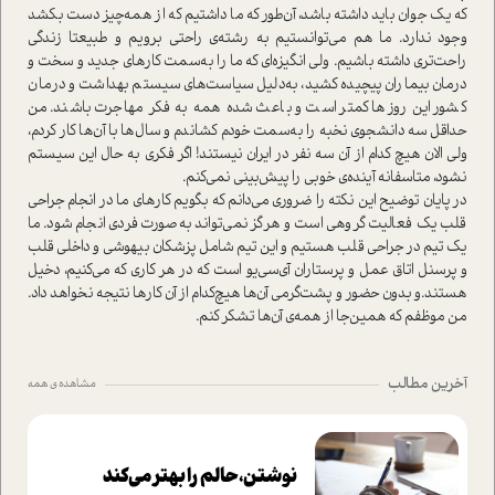
که یک جوان باید داشته باشد، آن‌طور که ما داشتیم که از همه‌چیز دست بکشد
وجود ندارد. ما هم می‌توانستیم به رشته‌ی راحتی برویم و طبیعتا زندگی
راحت‌تری داشته باشیم. ولی انگیزه‌ای که ما را به‌سمت کارهای جدید و سخت و
درمان بیماران پیچیده کشید، به‌دلیل سیا‌ست‌های سیستم بهداشت و درمان
کشور این روزها کمتر ا‌ست و باعث شده همه به فکر مهاجرت باشند. من
حداقل سه دانشجوی نخبه را به‌سمت خودم کشاندم و سال‌ها با آن‌ها کار کردم،
ولی الان هیچ کدام از آن سه نفر در ایران نیستند! اگر فکری به حال این سیستم
نشود، متاسفانه آینده‌ی خوبی را پیش‌بینی نمی‌کنم.
در پایان توضیح این نکته را ضروری می‌دانم که بگویم کارهای ما در انجام جراحی
قلب یک فعالیت گروهی ا‌ست و هرگز نمی‌تواند به‌صورت فردی انجام شود. ما
یک تیم در جراحی قلب هستیم و این تیم شامل پزشکان بیهوشی و داخلی قلب
و پرسنل اتاق عمل و پرستاران آی‌سی‌یو ا‌ست که در هر کاری که می‌کنیم، دخیل
هستند‌.و بدون حضور و پشت‌گرمی آن‌ها هیچ‌کدام از آن کارها نتیجه نخواهد داد.
من موظفم که همین‌جا از همه‌ی آن‌ها تشکر کنم.
آخرین مطالب
مشاهده ی همه
نوشتن، حالم را بهتر می‌کند