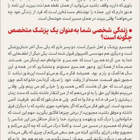
باوری که دارید واقف باشید می‌توانید از همان نقطه هم لذت ببرید‌. این نامه را
هنوز دارم که این جمله را نوشته‌ام. مسئله‌این ا‌ست که فرد از زندگی خود چه
می‌خواهد؟ وقتی ببیند در همان مسیر ا‌ست، خوشحال ا‌ست.
• زندگی شخصی شما به‌عنوان یک پزشک متخصص
چگونه ا‌ست؟
همسرم پزشک و اهل شیراز ا‌ست. دو پسر دارم که یکی سال آخر دندان‌پزشکی
ا‌ست و د‌یگری هم مهندسی کامپیوتر قبول شده ا‌ست. یکی دیگر از لطف‌هایی که
خدا به من کرده همین ا‌ست که همسر و خانواده‌ام حمایت‌گر من هستند‌.
صمیمانه از همکاری و مهر همسرم ممنونم و متشکرم که در همه‌ی این
سال‌ها کمک و یارم بود. همیشه فکر می‌کنم می‌توانست این‌طور نباشد تا
مجبور شوم قسمت عمده‌ای از وقت خود را صرف گرداندن خانواده کنم، چون
چیزی ا‌ست که حق آن‌ها‌ست. گاهی همسرم را خیلی کم می‌بینم، ولی وقتی
می‌بینم دقیقا این حق را به او می‌دهم که از من انتظار داشته باشد که مدت زمان
بیشتری را صرف خانه و خانواده کنم. ولی همان‌طور که گفتم، ظرفیت آدمی
محدود ا‌ست. این‌طور فکر می‌کنم که اگر بخواهید جوری باشید که با دیگران فرق
داشته و موفق باشید، مجبورید از برخی چیزها فاکتور بگیرید. مهم این ا‌ست که
خانواده‌این را درک کند و بفهمد و بپذیرد. خدا را شکر حداقل من این شانس را
آورده‌ام که همسرم در مسیر من ا‌ست و کاملا درک می‌کند که چه کاری می‌کنم و
مجبورم چقدر انرژی بگذارم. البته من هم سعی می‌کنم آن چیزی که باقی می‌ماند
صرف چیز د‌یگری نکنم. کسی ممکن ا‌ست بگوید من خودم هم حق دارم که