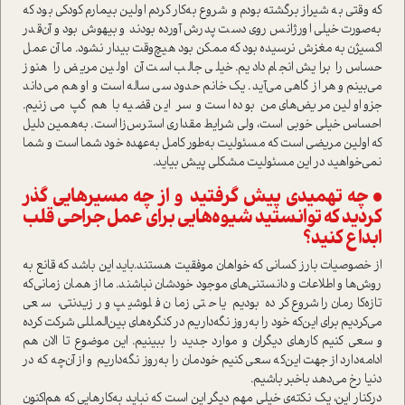
که وقتی به شیراز برگشته بودم و شروع به‌کار کردم اولین بیمارم کودکی بود که
به‌صورت خیلی اورژانس روی دست پدرش آورده بودند و بیهوش بود و آن‌قدر
اکسیژن به مغزش نرسیده بود که ممکن بود هیچ‌وقت بیدار نشود. ما آن عمل
حساس را برایش انجام دادیم. خیلی جالب ا‌ست آن اولین مریض را هنوز
می‌بینم و هر از گاهی می‌آید. یک خانم حدود سی ساله ا‌ست و او هم می‌داند
جزو اولین مریض‌های من بوده ا‌ست و سر این قضیه با هم گپ می‌زنیم.
احساس خیلی خوبی ا‌ست، ولی شرایط مقداری ا‌سترس‌زا ا‌ست. به‌همین دلیل
که اولین مریضی ا‌ست که مسئولیت به‌طور کامل به‌عهده خود شما ا‌ست و شما
نمی‌خواهید در این مسئولیت مشکلی پیش بیاید.
• چه تهمیدی پیش گرفتید و از چه مسیرهایی گذر
کردید که توانستید شیوه‌هایی برای عمل جراحی قلب
ابداع کنید؟
از خصوصیات بارز کسانی که خواهان موفقیت هستند‌.باید این باشد که قانع به
روش‌ها و اطلاعات و دانستنی‌های موجود خودشان نباشند. ما از همان زمانی‌که
تازه‌کارمان را شروع کرده بودیم یا حتی زمان فلوشیپ و رزیدنتی، سعی
می‌کردیم برای این‌که خود را به‌روز نگه‌داریم در کنگره‌های بین‌المللی شرکت کرده
و سعی کنیم کارهای دیگران و موارد جدید را ببینیم. این موضوع تا الان هم
ادامه‌دارد از جهت این‌که سعی ‌کنیم خودمان را به‌روز نگه‌داریم و از آن‌چه که در
دنیا رخ می‌دهد باخبر باشیم.
در‌کنار این، یک نکته‌ی خیلی مهم دیگر این ا‌ست که نباید به‌کارهایی که هم‌اکنون