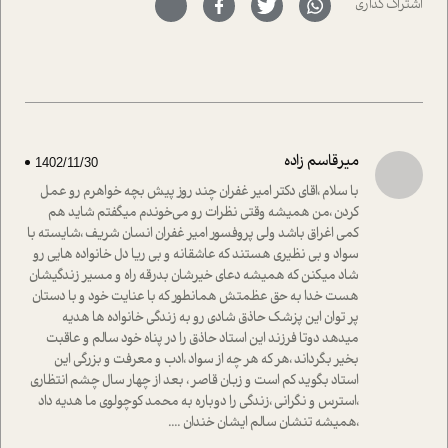
اشتراک گذاری
با رکاب زدن در بیش از هفتاد کشور و کاشتن درخت، به نماد
حمایت از محیط زیست و منابع طبیعی تبدیل گشته
است.فصل روایت اجنبی ها در این شماره به دو موضوع
جذاب پرداخته است که عبارتند از جنبش آهستگی و نیز مقاله
ای که به زندگی شگفت انگیز جین گودال و تاثیرات کاوش های
ایشان در حوزه ی شامپانزه ها بر زندگی امروزی ما نگاهی
افکنده است.فصل اتاق 333 شما را پای صحبت یک تجربه ی
میرقاسم زاده
1402/11/30
واقعی در ارتباط با اختلال شخصیت اسکزوئید و مشکلات و نیز
راهکارهای حل آن قرار می دهد که در اتاق درمان اتفاق افتاده
با سلام ،اقای دکتر امیر غفران چند روز پیش بچه خواهرم رو عمل
است.در فصل پایانی زیر ذره بین نیز همکاران ما تلاش کرده
کردن ،من همیشه وقتی نظرات رو می‌خوندم میگفتم شاید هم
اند تا در کنار مطالب سرگرمی و انگیزشی، شما را با بهترین و
کمی اغراق باشد ولی پروفسور امیر غفران انسان شریف ،شایسته با
موثرترین راهکارهای استفاده از هوش مصنوعی در حوزه های
سواد و بی نظیری هستند که عاشقانه و بی ریا دل خانواده هایی رو
مختلف کسب و کار آشنا کنند.
شاد میکنن که همیشه دعای خیرشان بدرقه راه و مسیر زندگیشان
هست خدا به حق عظمتش همانطور که با عنایت خود و با دستان
پر توان این پزشک حاذق شادی رو به زندگی خانواده ها هدیه
میدهد دوتا فرزند این استاد حاذق را در پناه خود سالم و عاقبت
بخیر بگرداند ،هر که هر چه از سواد ،ادب و معرفت و بزرگی این
استاد بگوید کم است و زبان قاصر ، بعد از چهار سال چشم انتظاری
،استرس و نگرانی ،زندگی را دوباره به محمد کوچولوی ما هدیه داد
،همیشه تنشان سالم ایشان خندان ....