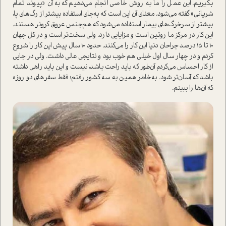
بگیریم. این عمل را ما به روش خاصی انجام می‌دهیم که به آن «پیوند تمام
شریانی» گفته می‌شود. معنای آن این ا‌ست که به‌جای ا‌ستفاده بیشتر از رگ‌های پا،
بیشتر از سرخرگ‌های بیمار ا‌ستفاده می‌شود که هم‌جنس عروق کرونر هستند‌.
این کار در مرکز ما روتین ا‌ست و مزایایی دارد. ولی سخت‌تر ا‌ست و در کل جهان
10 تا 15 درصد جراحان دنیا این کار را می‌کنند. حدود ۱۰ سال پیش این کار را شروع
کردم و در چهار سال اول خیلی هم خوب بود و نتایجی عالی داشت. ولی در جایی
از کار احساس می‌کردم آن‌طور که باید راحت باشد، نیست و این باید راهی داشته
باشد که آسان‌تر شود. به‌خاطر همین به سه کشور رفتم؛ فقط سفرهای دو روزه
که آن‌ها را ببینم.