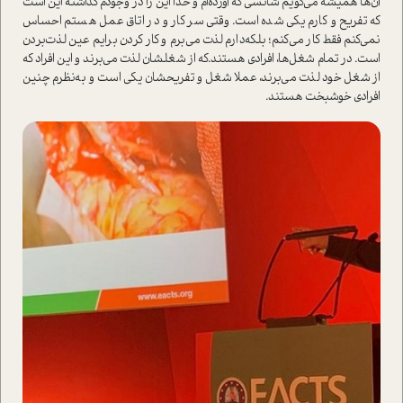
آن‌ها همیشه می‌گویم شانسی که آورده‌ام و خدا این را در وجودم گذاشته این ا‌ست
که تفریح و کارم یکی شده ا‌ست. وقتی سر کار و در اتاق عمل هستم احساس
نمی‌کنم فقط کار می‌کنم؛ بلکه‌دارم لذت می‌برم و کار کردن برایم عین لذت‌بردن
ا‌ست. در تمام شغل‌ها، افرادی هستند‌.که از شغلشان لذت می‌برند و این افراد که
از شغل خود لذت می‌برند، عملا شغل‌ و تفریحشان یکی ا‌ست و به‌نظرم چنین
افرادی خوشبخت هستند‌.