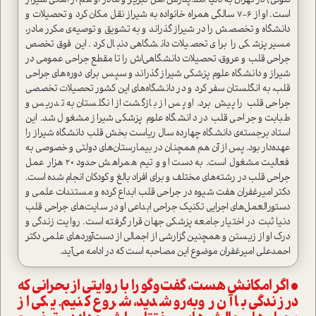
کنونی) در تهران به دنیا آمد.پدرش اهل تبریز و مادر او هم از اهالی شیراز
است. او از ۶-۷ سالگی همراه خانواده به شیراز نقل مکان کرد و تحصیلات و
دانشگاه و تخصصش را در شیراز گذراند و به تشویق و توصیه‌ی مکرر مادر،
مسیر پزشکی را برای تحصیلات دانشگاهی دنبال کرد. این فوق‌تخصص
جراحی قلب و عروق، تحصیلات دانشگاهی‌اش را تا مقطع جراحی عمومی در
شیراز و دانشگاه علوم پزشکی شیراز گذراند و سپس برای دوره‌های جراحی
قلب، به انگلستان سفر کرد و در دانشگاه‌های این کشور تحصیلات تخصصی
جراحی قلب را پیش برد. او پس از بازگشت از انگلستان به تدریس و
طبابت و جراحی قلب در دانشگاه علوم پزشکی شیراز مشغول شد. این
استاد برجسته‌ی دانشگاه چهارده سال ریاست بخش قلب دانشگاه شیراز را
عهده‌دار بود. پس از آن هم همچنان در بیمارستان‌های دولتی و خصوصی به
فعالیت مشغول است. به دست او و تیم همراهش حدود ۲۰ هزار عمل
جراحی قلب در رشته‌های مختلف و برای افراد بالغ و کودکان انجام شده است.
دکتر امیرغفران هفت شیوه در جراحی قلب ابداع کرده و مستندات علمی و
دستور‌العمل‌های اجرایی تکنیک جراحی ابداعی او در سایت‌های جراحی قلب
دنیا ثبت در اختیار جامعه پزشکی جهان قرار گرفته است. روایت زندگی و
درک او از زیستن و همچنین گزارشی از اجمالی از دست‌آوردهای علمی دکتر
احمدعلی امیرغفران موضوع این مصاحبه است که در ادامه می‌آید.
• اگر امکانش هست، گفت‌وگو را با روایتی از بحرانی که
در زندگی با آن روبه‌رو شدید، شروع کنیم. یکی از