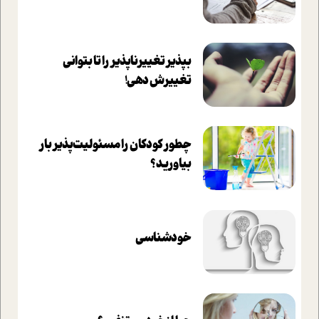
بپذير تغييرناپذير را تا بتواني
تغييرش دهي!‏
چطور کودکان را مسئولیت‌پذیر بار
بیاورید؟
خودشناسی