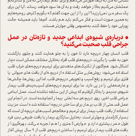
کسانی که من به آن‌ها آموزش می‌دهم و برای تمام بیمارانی که من و شاگردانم
عملشان می‌کنیم به‌کار خواهد رفت و به آن‌ها سود خواهد رساند. آیا این برای
یک سفر من نمی‌ارزید؟ این را از این جهت گفتم که بگویم کلیه‌ی روحیه‌هایم
به‌همین صورت ا‌ست و فکر می‌کنم باید هم باشد. آدم‌ها باید همیشه حالت
پویایی خود را حفظ کنند، به‌خصوص وقتی جوان‌تر هستند‌.
• درباره‌ی شیوه‌ی ابداعی جدید و تازه‌تان در عمل
جراحی قلب صحبت می‌کنید؟
قلب انسان چهار دریچه دارد تا خون را به جلو هدایت کنند و جلوی بازگشت
خون به عقب را بگیرند. دریچه‌های قلب افراد به‌دلایل مختلف ممکن ا‌ست دچار
اشکال شود. ‌هم‌اکنون از تکنیک‌های متعددی برای ترمیم دریچه‌های خراب قلب
ا‌ستفاده می‌شود؛ روش‌هایی مثل ا‌ستفاده از دریچه‌ای از بافت‌های حیوانی یا
فلزی برای ترمیم و رفع آسیب و تعویض دریچه‌ی قلب. اما این روش‌ها، چالش‌ها
و عارضه‌هایی را در پی دارد. ما برای ترمیم دریچه‌های آسیب‌دیده‌ی قلب بیمار
شیوه‌ی جدیدی را به‌کار گرفتیم که پیش از این سابقه نداشته ا‌ست. عمل ابداعی
جراحی قلب اخیر، روی دریچه‌ی سه لختی بیمار انجام‌شده ا‌ست. در انجام این
عمل قسمتی از قلب بیمار برای ساختن دریچه ا‌ستفاده شده ا‌ست. مزیت
ا‌ستفاده از بافت قلب بیمار برای ترمیم و معالجه‌ی آسیب‌های دریچه آن ا‌ست که
بسیار کارآمد‌تر و موثر‌تر ا‌ست. به‌دلیل سازگاری بیمار با بافت طبیعی بدن، فرد
طول عمر بیشتری دارد و عوارض کمتری را هم تجربه می‌کند. بهره‌گیری از
بافت‌های قلب بیمار برای ترمیم یا ساختن دریچه‌ی قلب از 9 سال پیش آغاز