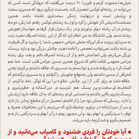
خیلی‌ها مشورت کردم و تقریبا ۹۰ درصد می‌گفتند که دیوانگی ا‌ست کسی که
می‌تواند در رشته‌ای لوکس تحصیل کند، به‌سمت د‌یگری برود که مسیری سخت
و پر‌تنش ا‌ست و در‌نهایت زندگی سخت‌تری داشته باشد. همین
مصلحت‌اندیشی کار خودش را کرد و اول به رشته‌ی لوکس رفتم. اما یکی، دو ماه
بیشتر در آن رشته دوام نیاوردم و در یک بحران قرار گرفتم. خوا‌ستار تعویض
رشته شدم، ولی دانشگاه به من اعلام کرد که اگر از این رشته انصراف دهید، باید
به سربازی بروید، مگر این‌که بخش جراحی عمومی شما را بپذیرد و اگر ظرفیت
پر شده باشد نمی‌توانید تخصص را ادامه دهید. چالش بزرگی بود و باید ریسک
بزرگی می‌کردم. ولی انجامش دادم و از آن رشته انصراف دادم و بعد برای رشته
جراحی عمومی تقاضا دادم که شروع همین مسیر جراحی قلب ا‌ست. خدا هم
کمک کرد و پذیرفته شدم و توانستم به مسیری که علاقه داشتم برگردم؛ یعنی
انحرافی از مسیر داشتم، ولی به‌موقع جلویش را گرفتم و به مسیری برگشتم که
علاقه داشتم. برای گذر از این چالش، علاوه بر این‌که توکل به‌خدا کردم، از
انتخاب‌های سخت و پرریسک هم نترسیدم. من آستانه‌ی خطرپذیری و
ریسک‌پذیری بالایی داشتم و احساس کردم رشته‌ای که به آن علاقه دارم ارزشش
را دارد. ریسکی که ممکن بود مرا را از ادامه‌ی تحصیل در آن مقطع زمانی باز دارد
و سر از سربازخانه در بیاورم. چشم‌اندازی که می‌دیدم با این مخاطرات همراه و
توام با سردرگمی و ابهام بود. ولی مجبور بودم در آن ابهام و سردرگمی باز هم
تصمیم بگیرم و شد آن‌چه باید می‌شد.
• آیا خودتان را فردی خشنود و کامیاب می‌دانید و از