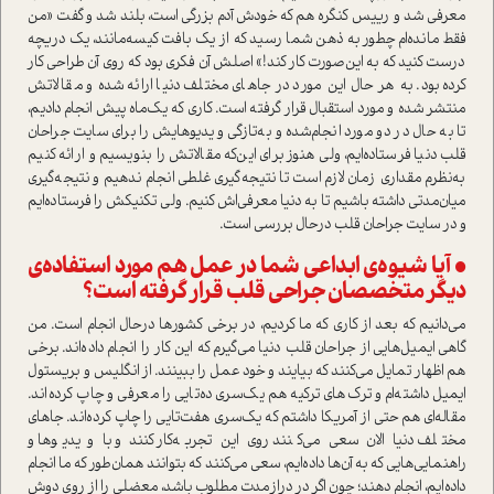
معرفی شد و رییس کنگره هم که خودش آدم بزرگی ا‌ست، بلند شد و گفت «من
فقط مانده‌ام چطور به ذهن شما رسید که از یک بافت کیسه‌مانند، یک دریچه
درست کنید که به این‌صورت کار کند!» اصلش آن فکری بود که روی آن طراحی کار
کرده بود. به هر حال این مورد در جاهای مختلف دنیا ارائه شده و مقالاتش
منتشر شده و مورد ا‌ستقبال قرار گرفته ا‌ست. کاری که یک‌ماه پیش انجام دادیم،
تا به حال در دو مورد انجام‌شده و به‌تازگی ویدیوهایش را برای سایت جراحان
قلب دنیا فرستاده‌ایم، ولی هنوز برای این‌که مقالاتش را بنویسیم و ارائه کنیم
به‌نظرم مقداری زمان لازم ا‌ست تا نتیجه‌گیری غلطی انجام ندهیم و نتیجه‌گیری
میان‌مدتی داشته باشیم تا به دنیا معرفی‌اش کنیم. ولی تکنیکش را فرستاده‌ایم
و در سایت جراحان قلب در‌حال بررسی ا‌ست.
• آیا شیوه‌ی ابداعی شما در عمل هم مورد ا‌ستفاده‌ی
دیگر متخصصان جراحی قلب قرار گرفته ا‌ست؟
می‌دانیم که بعد از کاری که ما کردیم، در برخی کشورها در‌حال انجام ا‌ست. من
گاهی ایمیل‌هایی از جراحان قلب دنیا می‌گیرم که این کار را انجام داده‌اند. برخی
هم اظهار تمایل می‌کنند که بیایند و خود عمل را ببینند. از انگلیس و بریستول
ایمیل داشته‌ام و ترک‌های ترکیه هم یک‌سری ده‌تایی را معرفی و چاپ کرده‌اند.
مقاله‌ای هم حتی از آمریکا داشتم که یک‌سری هفت‌تایی را چاپ کرده‌اند. جاهای
مختلف دنیا الان سعی می‌کنند روی این تجربه‌کار کنند و با ویدیوها و
راهنمایی‌هایی که به آن‌ها داده‌ایم، سعی می‌کنند که بتوانند همان‌طور که ما انجام
داده‌ایم، انجام دهند؛ چون اگر در دراز‌مدت مطلوب باشد، معضلی را از روی دوش