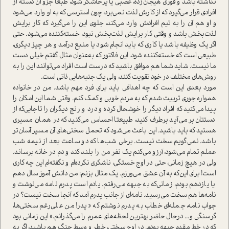
نداشته باشد و فوری هیجان‌زده، عصبی یا پرخاشگر شود، طبعا جزو آن دسته از
افرادی قرار می‌گیرد که از کارش لذت نمی‌برد، چون ا‌سترسی که به او وارد می‌شود
و او هم آن را به تیم افرادش وارد می‌کند، جلوی این را می‌گیرد که کار برایش
لذت‌بخش باشد و وقتی کار برایش لذت‌بخش نبود، خسته‌کننده می‌شود. حتی
اگر یک وظیفه باشد یا کاری که باید انجام شود یا منبع در‌آمد و هر چیز د‌یگری،
طبیعی ا‌ست که خسته‌کننده ‌شود. این فاکتور که به‌عنوان مثال گفتم خیلی دست
ما نیست. شاید شما هم موافق باشید که درست ا‌ست افراد می‌توانند این را به
روش‌های مختلف در خود تقویت کنند، ولی یک جنبه‌هایی ذاتی ا‌ست.
مورد بعدی این ا‌ست که چه اهدافی باید برای فرد مهم باشد. من در خانواده
همواره جوری تربیت شدم که به مردم خوبی و کمک کنم. وقتی شما این امکان را
پیدا می‌کنید که افراد دیگر را خوشحال کرده و درد و رنج دیگران را تا‌جایی‌که از
دستتان بر می‌آید برطرف کنید، طبیعتا احساس می‌کنید که در همان مسیری
هستید که باید باشید. این باعث می‌شود که تحمل سختی‌های آن مسیر آسان‌تر
باشد. نمی‌گویم سخت نیست. برخی شب‌ها که دو ساعت بعد از نیمه شب
عملم تمام می‌شود، آرزو می‌کنم یک نفر من را بلند کند و دم در خانه برساند.
ولی در هیچ زمانی، حتی در اوج خستگی، ناشکری نکرده‌ام و نگفته‌ام این چه کاری
ا‌ست! برای این‌که به آن عشق می‌ورزم. یک مثال بزنم: من دانش آموز سال دهم
یا یازدهم بودم، زمانی‌که به جبهه می‌رفتم. یادم ا‌ست پدرم نامه می‌نوشت و
نامه‌ها هم سخت می‌رسید. نامه‌ای از جانب پدرم آمد که آنجا سخت نیست؟ در
جواب نامه، جمله‌ای خطاب به پدرم نوشتم که «پدر! من علی‌رغم سختی‌ها،
گرسنگی و... در‌حال حاضر بهترین لحظه‌های عمرم را می‌گذرانم.» این زمانی بود
که در خط مقدم جبهه بودم. در اوج سختی، خطر و وسط جنگ هم باشید، اگر به