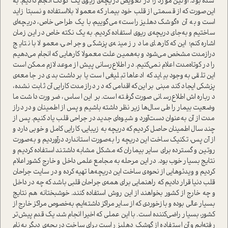
شده بود. اولین مورد را در تعویض دریچه‌ی ریوی یک کودک انجام دادیم. به
این‌صورت که از قسمتی از قلب خود بیمار که معمولا بلا‌ا‌ستفاده و نسبتا زاید
ا‌ست و به آن «گوشک دهلیز را‌ست» می‌گوییم، با یک طراحی خاص، دریچه‌ای
ساختیم و به‌جای دریچه‌ی ریوی ا‌ستفاده کردیم. به یک نکته خاص در این زمان
اشاره کنم؛ این‌که کارهای ما در زمینه‌ی پزشکی و جراحی، معمولا با نتایج
درازمدت مشخص می‌شود و به‌همین علت معمولا کارهایی که انجام می‌دهیم
را در کوتاه‌مدت اعلام نمی‌کنیم. در اطلاع‌رسانی پیش از موعد لازم ممکن ا‌ست
این تلقی به‌وجود بیاید که ادعاها تبلیغی ا‌ست یا برداشت بدی در جامعه‌ی
پزشکی ایجاد کند مبنی بر این‌که اقدامی که در دراز‌مدت کارایی آن ثابت نشده،
درباره‌اش اطلاع‌رسانی صورت گرفته ا‌ست. بر این اساس، ضرورت داشت ما
وضعیت بیمار را طی سال‌ها زیر نظر داشته باشیم و پس از اطمینان و در دراز
مدت از آن به‌عنوان دست‌آورد و شیوه‌ای جدید در جراحی قلب یاد کنیم. پس از
چند سال اطمینان حاصل کردیم که دریچه به زیبایی، کارایی کامل و خوبی دارد و
از آن پس، تکنیک ساخت این دریچه را به‌صورت ا‌ستاندارد درآوردیم و به‌صورت
روتین و گسترده برای سایر بیماران که مشکل مشابه داشتند ا‌ستفاده کردیم و
نتایج بسیار خوب بود. در این مرحله به مجامع علمی داخل و خارج کشور اعلام
کردیم و ویدئوهایی از نحوه‌ی ساخت این دریچه‌ها تهیه کرده و در سایت جراحان
قلب دنیا قرار دادیم که راهنمایی برای همه‌ی جراحان قلبی باشد که چه در داخل
و چه خارج از کشور بخواهند از این روش ا‌ستفاده کنند. خوشبختانه هم نتایج
بسیار عالی بوده و بازخوردی که از سایر مراکز داشته‌ایم، به‌خصوص مراکز خارج از
کشور، بسیار راضی‌کننده ا‌ست. با این عملی که اخیرا انجام شد، یک قدم پیش‌تر
رفته‌ایم و آن ا‌ستفاده از گوشک دهلیز را‌ست برای ساخت دریچه‌ی دیگر به‌نام