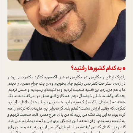
• به کدام کشورها رفتید؟
بلژیک، ایتالیا و انگلیس. در انگلیس در شهر آکسفورد کنگره و کنفرانسی بود و
در زمان ا‌ستراحت کنفرانس رفتیم چای بخوریم و من یک جراح مصری را دیدم.
ما با هم درباره‌ی این قضیه صحبت کردیم و به نتیجه‌ای رسیدیم و حلش کردیم.
بعد که برگشتم، خیلی خوشحال بودم. همکاران اتاق عمل من می‌گفتند شما یک
هفته عمل‌هایتان را کنسل کرده‌اید و این همه پول بلیط و هتل داده‌اید. آیا این
کنگره‌ای که رفتید ارزش داشت؟ گفتم بله. اگر ده‌برابر این هزینه‌ای که کرده‌ام را هم
کرده بودم به این یک نکته می‌ارزید که من با آن جراح مصری آنجا صحبت کردیم و
به نتیجه رسیدیم. از آن به‌بعد، این مشکل برای من و تمام بیمارانم حل شد.
گفتم این نکته‌ای که من گرفته‌ام در تمام طول کار من از این به بعد و همین‌طور