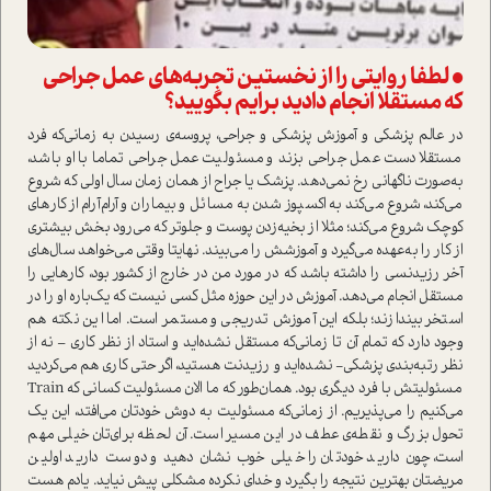
• لطفا روایتی را از نخستین تجربه‌های عمل جراحی
که مستقلا انجام دادید برایم بگویید؟
در عالم پزشکی و آموزش پزشکی و جراحی، پروسه‌ی رسیدن به زمانی‌که فرد
مستقلا دست عمل جراحی بزند و مسئولیت عمل جراحی تماما با او باشد،
به‌صورت ناگهانی رخ نمی‌دهد. پزشک یا جراح از همان زمان سال اولی که شروع
می‌کند، شروع می‌کند به اکسپوز شدن به مسائل و بیماران و آرام‌آرام از کارهای
کوچک شروع می‌کند؛ مثلا از بخیه‌زدن پوست و جلو‌تر که می‌رود بخش بیشتری
از کار را به‌عهده می‌گیرد و آموزشش را می‌بیند. نهایتا وقتی می‌خواهد سال‌های
آخر رزیدنسی را داشته باشد که در مورد من در خارج از کشور بود، کارهایی را
مستقل انجام می‌دهد. آموزش در این حوزه مثل کسی نیست که یک‌باره او را در
ا‌ستخر بیندازند؛ بلکه این آموزش تدریجی و مستمر ا‌ست. اما این نکته هم
وجود دارد که تمام آن تا زمانی‌که مستقل نشده‌اید و ا‌ستاد از نظر کاری – نه از
نظر رتبه‌بندی پزشکی- نشده‌اید و رزیدنت هستید، اگر حتی کاری هم می‌کردید
مسئولیتش با فرد د‌یگری بود. همان‌طور که ما الان مسئولیت کسانی که Train
می‌کنیم را می‌پذیریم. از زمانی‌که مسئولیت به دوش خودتان می‌افتد، این یک
تحول بزرگ و نقطه‌ی عطف در این مسیر ا‌ست. آن لحظه برای‌تان خیلی مهم
ا‌ست، چون دارید خودتان را خیلی خوب نشان دهید و دوست دارید اولین
مریضتان بهترین نتیجه را بگیرد و خدای نکرده مشکلی پیش نیاید. یادم هست