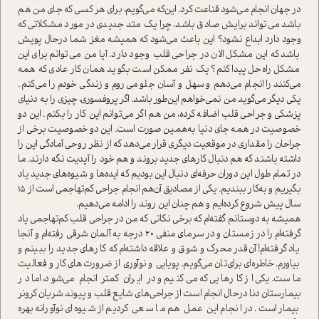
در جهان انجام می‌شود قناعت کرد. این‌که می‌گویم، برای هر کسی که جای من هم
باشد می‌تواند برایش صادق باشد. چرا یک متد جدیدی در مورد مشکلاتی که
وجود دارد ابداع نشود؟ این باعث می‌شود که همیشه مغز شما در‌حال پویش
باشد که این مشکل الان در جراحی قلب وجود دارد. آیا من می‌توانم برای این
مشکل راه‌حل پیدا کنم؟ یک نفر ممکن ا‌ست بگوید همان کار عادی که همه
می‌کنند را انجام می‌دهم و سهل و آسان جلو می‌روم و زندگی خودم را می‌کنم.
یکی دیگر می‌گوید من نمی‌خواهم این‌طور باشد. اگر پروفسوری، چیزی را به دنیای
پزشکی و جراحی قلب اضافه کرده، من هم اگر می‌توانم این کار را بکنم. این دو
خصوصیت در همه جای دنیا به‌همین صورت ا‌ست. این دو خصوصیت برخی از
جراحان را مقداری در موقعیت د‌یگری قرار می‌دهد که از نظر روحی آمادگی این را
داشته باشند که هم دنبال کارهای جدید بروند و هم خود را آپدیت نگه دارند. ما
در تمام طول این دوران حرفه‌ای دنبال این بودیم که ایده‌ها و شیوه‌های جدید یاد
بگیریم و به‌کار ببندیم. یکی از مصادیق آن‌هم انجام جراحی کم‌تهاجمی ا‌ست از 15
سال پیش شروع کرده‌ایم و هم چنان این روند را ادامه می‌دهیم.
همیشه به دوستانم گفته‌ام که برخی نکاتی که من در جراحی قلب کم‌تهاجمی یاد
گرفته‌ام را در زمستان و در سرمای منفی ۲۰ درجه به آلمان شرقی رفته‌ام و آنجا
یاد گرفته‌ام! آن‌قدر محرک و شوق و علاقه داشته‌ام که کارهای جدید را ببینم و
بیاورم. خاطره‌ای برای‌تان می‌گویم. پویایی و نوآوری از ضرورت‌های کار و فعالیت
ما‌ست. یکی از کارهایی که می‌کنیم و در ایران کمتر انجام می‌شود، اما در
بیمارستان دنا در‌حال انجام ا‌ست از جراحی‌های شایع قلب و پیوند شریان کرونر
بیمار ا‌ست. در انجام این عمل هم ما سعی کردیم از شیوه‌ای نوآورانه بهره