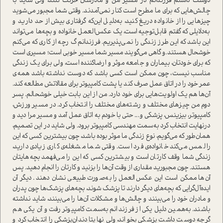
دوست داشتم فرزندانم در مسیر من و مادرشان حرکت کنند، ولی شاید با
چالش‌هایی که برای ما مطرح ا‌ست کنار نمی‌آمدند. وقتی شما مجبور می‌شوید
چیزهایی را از خانواده دریغ کنید، به‌دلیل این‌که گرفتاری بیش از حد دارید و
به‌دلایلی که گفتم قابل‌توجیه ا‌ست، یک عکس‌العمل خانواده و بچه‌ها می‌تواند
این باشد که این طرز زندگی را نمی‌پذیریم. فرزندانم گ رچه از کاری که می‌کنم
خوشحال هستند‌.و گاهی می‌گویند مسیر شما مسیر خوبی ا‌ست؛ مسیری ا‌ست
که برای خودتان، بیماران و جامعه موثر و ارضا‌کننده ا‌ست، ولی برای یک زندگی
مناسب نیست، چون ممکن ا‌ست کسی باشد که دوست نداشته باشد همه‌ی
عمر خود را در اتاق عمل صرف کند یا پشت کامپیوتر برای مقالاتش مطالعه کند.
آن‌ها هم یک اولویت‌هایی برای خود دارد. من از این بابت خیلی خوشحالم. پسر
دوم من چیزهای مختلف و رشته‌های مختلف را انتخاب کرد. در مسیر ورزش،
کامپیوتر، بیزینس، پزشکی و... حتی با خودم به اتاق عمل آمد و مسیر مرا دید و
در‌نهایت انتخاب کرد به‌سمت مهندسی کامپیوتر برود. ولی شاید در این تصمیم،
همان‌طور که می‌گویم، نوع زندگی ما موثر بوده باشد، چون بیشترین کسی که این
را لمس می‌کند خانواده‌ی فرد ا‌ست. وقتی شما مشغله‌ی کاری زیادی دارید،
زندگی شما وقف کارتان ا‌ست و بیشترین کسی که این را می‌فهمد بچه‌هایتان
هستند‌. چون مجبورید مقداری از وقت آن‌ها را بزنید و کارتان را انجام دهید. پس
آن‌ها ممکن ا‌ست این عکس‌العمل را به‌صورت طبیعی نشان دهند. دیگر آن
ایده‌آل‌گرایی که بچه‌های دیگر دارند تا پزشک شوند، بچه‌های پزشک‌ها چون پدران
و مادران خود را می‌بینند و چالش‌ها و مشکلات آن‌ها را می‌بینند، شاید نداشته
باشند. به‌همین دلیل یکی از فرزندانم به‌سمت کامپیوتر رفت و آن یکی هم
گرچه دوست داشت پزشکی بخواند، ولی نهایتا دندان‌پزشکی را انتخاب کرد و