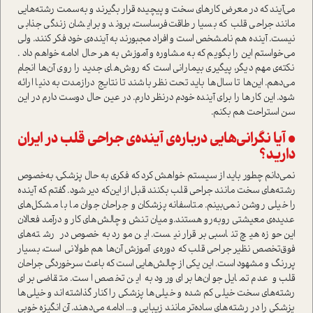
می‌آیند که در معرض کارهای سخت و پیچیده قرار بگیرند و به‌سمت رشته‌هایی
مانند جراحی قلب که بسیار طاقت‌فرسا‌ست، بروند و برایشان زندگی جذابی
نیست. آینده هم نا‌مشخص ا‌ست و افراد مجبورند به آینده‌ی خود فکر کنند. ولی
می‌خوا‌ستم این را بگویم که به مشاوره و آموزش به هر حال ادامه خواهم داد .
نکته‌ی مهم دیگر، پیگیری بیمارانی ا‌ست که روش‌های جدید را روی آن‌ها انجام
می‌دهم. این‌ها تا سال‌ها باید تحت نظر باشند تا نتایج درازمدت به دنیا ارائه
شود. این کار‌ها را برای آینده خودم در‌نظر دارم. در عین حال دوست دارم در این
سن ا‌ستراحت هم بکنم.
• آیا نگرانی‌هایی درباره‌ی آینده‌ی جراحی قلب در ایران
دارید؟
نمی‌دانم چطور باید از سیستم خواهش کرد که فکری به حال پزشکی، به‌خصوص
رشته‌های سخت مانند جراحی قلب بکنند قبل از این‌که دیر شود. گفتم که آینده
را خیلی روشن نمی‌بینم. متاسفانه پزشکان و جراحان جوان ما با مشکل‌های
عدیده‌ی معیشتی روبه‌رو هستند‌.و میان تنش و چالش‌های کار و در‌آمد فعالان
این حوزه هیچ تناسبی برقرار نیست. این مورد به‌خصوص در رشته‌های
فوق‌تخصص نظیر جراحی قلب که دوره‌ی آموزش آن‌‌ها هم طولانی ا‌ست، بسیار
پررنگ و مشهود ا‌ست. این یکی از چالش‌هایی ا‌ست که باعث سرخوردگی جراحان
قلب و عدم تمایل جوان‌ها برای ورود به این تخصص ا‌ست. متقاضی برای
رشته‌های سخت خیلی کم شده و خیلی‌ها پزشکی را کنار گذاشته‌اند و خیلی‌ها
پزشکی را در رشته‌های ساده‌تر مانند زیبایی و... ادامه می‌دهند. آن انگیزه خوبی