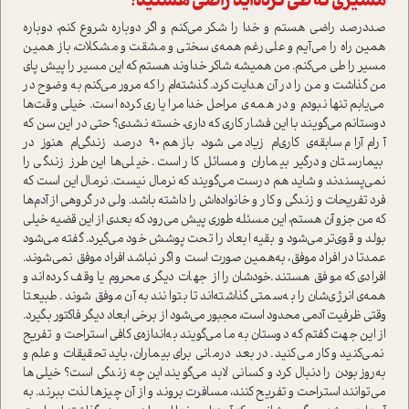
مسیری که طی کرده‌اید راضی هستید؟
صد‌درصد راضی هستم و خدا را شکر می‌کنم و اگر دوباره شروع کنم، دوباره
همین راه را می‌آیم و علی‌رغم همه‌ی سختی و مشقت و مشکلات، باز همین
مسیر را طی می‌کنم. من همیشه شاکر خداوند هستم که این مسیر را پیش پای
من گذاشت و من را در آن هدایت کرد. گذشته‌ام را که مرور می‌کنم به وضوح در
می‌یابم تنها نبودم و در همه‌ی مراحل خدا مرا یاری کرده ا‌ست. خیلی وقت‌ها
دوستانم می‌گویند با این فشار کاری که داری، خسته نشدی؟ حتی در این سن که
آرام‌آرام سابقه‌ی کاری‌ام زیاد می‌شود، باز هم ۹۰ درصد زندگی‌ام هنوز در
بیمارستان و درگیر بیماران و مسائل کار ا‌ست. خیلی‌ها این طرز زندگی را
نمی‌پسندند و شاید هم درست می‌گویند که نرمال نیست. نرمال این ا‌ست که
فرد تفریحات و زندگی و کار و خانواده‌اش را داشته باشد. ولی در گروهی از آدم‌ها
که من جزو آن هستم، این مسئله طوری پیش می‌رود که بعدی از این قضیه خیلی
بولد و قوی‌تر می‌شود و بقیه ابعاد را تحت پوشش خود می‌گیرد. گفته می‌شود
عمدتا در افراد موفق، به‌همین صورت ا‌ست و اگر نباشد افراد موفق نمی‌شوند.
افرادی که موفق هستند‌.خودشان را از جهات د‌یگری محروم یا وقف کرده‌اند و
همه‌ی انرژی‌شان را به‌سمتی گذاشته‌اند تا بتوانند به آن موفق شوند. طبیعتا
وقتی ظرفیت آدمی محدود ا‌ست، مجبور می‌شود از برخی ابعاد دیگر فاکتور بگیرد.
از این جهت گفتم که دوستان به ما می‌گویند به‌اندازه‌ی کافی ا‌ستراحت و تفریح
نمی‌کنید و کار می‌کنید. در بعد درمانی برای بیماران، باید تحقیقات و علم و
به‌روز بودن را دنبال کرد و کسانی لابد می‌گویند این چه زندگی ا‌ست؟ خیلی‌ها
می‌توانند ا‌ستراحت و تفریح کنند، مسافرت بروند و از آن چیزها لذت ببرند. به