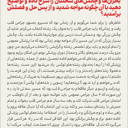
بحران‌ها و چالش‌های سختتان را شرح داده و توضیح
دهید با آن چگونه مواجه شدید و از پس حل و فصلش
بر‌آمدید؟
خاطره‌ای را برای شما می‌گویم و آن زمانی بود که مسیرم به‌سوی جراحی قلب
رفت و زمانی‌که باید جراحی قلب را به‌عنوان یک رشته انتخاب می‌کردم. شاید آن
چالش بزرگی بود و ممکن ا‌ست درسی برای جوان‌تر‌ها داشته باشد. یک چالش
بسیار بزرگی که در این مسیر با آن مواجه بودم زمانی بود که ما پزشکی عمومی
را تمام کردیم و باید برای تخصص رشته و گرایشی را انتخاب می‌کردیم. من چون
جزو یک درصد نمره‌های بالاتر و ممتاز دوران پزشکی بودم، این امکان برایم وجود
داشت که در هر رشته‌ای که می‌خواهم ادامه تحصیل دهم. از جمله رشته‌هایی از
پزشکی که از آن‌ها به‌عنوان رشته‌های لوکس یاد می‌شود (این دست رشته‌ها
معمولا رشته‌های راحت‌تر و با در‌آمد بیشتر هستند‌.) آن زمان این فرصت را
داشتم تا بدون این‌که به خدمت سربازی بروم، مستقیما به هریک از رشته‌هایی
که می‌خواهم، وارد شوم. گزینه‌هایم از‌سویی رشته‌های لوکس کم‌زحمت و
پردر‌آمد و از‌سوی دیگر علاقه‌ام به جراحی قلب بود که مسیر سختی دارد. به
این‌صورت که ۴ سال جراحی عمومی باید خوانده شود و بعد از آن داوطلب در
امتحان جراحی قلب شرکت کند و بعد سه سال هم جراحی قلب بخواند و تمام
عمرش با رشته‌ای سخت سر و کله بزند. این انتخاب که آیا دنبال علاقه بروم یا
راهی ساده و توجه‌برانگیز و در‌آمدساز را در اصطلاحا رشته‌های لوکس پزشکی
ادامه دهم، برایم چالش‌برانگیز بود. این اتفاقی ا‌ست که سر راه هر کسی قرار
می‌گیرد که دنبال علاقه‌اش برود یا دنبال چیزی که مصلحت ایجاب می‌کند! با