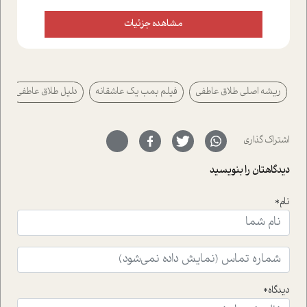
علاوه بر این که؛ گفت و گویی اختصاصی داشته ایم با فردین
علیخواه، جامعه شناس در بخش های مختلف تلاش کرده ایم
مشاهده جزئیات
از دریچه های گوناگون به این موضوع مهم بپردازیم.فصل
ایستگاه؛ شما را با دیدگاه های روانشناسان و کارشناسان
پیرامون موضوع مردانگی و زنانگی سمی و نیز چالش های
پیرامون آن آشنا می کند.در بخش دو فنجان داغ به سراغ افرادی
ریشه اصلي طلاق عاطفی
فیلم بمب یک عاشقانه
دلیل طلاق عاطفی
رفته ایم که موفقیت را در عمل به اثبات رسانده اند؛ سید
حمیدرضا محتشمی که بیست و پنجمین سال فعالیت حرفه
ای خود را در حوزه ی کوچینگ، توسعه ی فردی و رهبری پشت
سر نهاده است و نیز کرامت عزیز زاده؛ سفیر صلح و دوستی که
اشتراک گذاری
با رکاب زدن در بیش از هفتاد کشور و کاشتن درخت، به نماد
حمایت از محیط زیست و منابع طبیعی تبدیل گشته
دیدگاهتان را بنویسید
است.فصل روایت اجنبی ها در این شماره به دو موضوع
جذاب پرداخته است که عبارتند از جنبش آهستگی و نیز مقاله
نام*
ای که به زندگی شگفت انگیز جین گودال و تاثیرات کاوش های
ایشان در حوزه ی شامپانزه ها بر زندگی امروزی ما نگاهی
افکنده است.فصل اتاق 333 شما را پای صحبت یک تجربه ی
واقعی در ارتباط با اختلال شخصیت اسکزوئید و مشکلات و نیز
راهکارهای حل آن قرار می دهد که در اتاق درمان اتفاق افتاده
است.در فصل پایانی زیر ذره بین نیز همکاران ما تلاش کرده
دیدگاه*
اند تا در کنار مطالب سرگرمی و انگیزشی، شما را با بهترین و