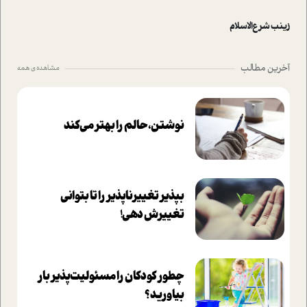
زینب شرع‌الاسلام
آخرین مطالب
مشاهده ی همه
نوشتن، حالم را بهتر می‌کند
بپذير تغييرناپذير را تا بتواني
تغييرش دهي!‏
چطور کودکان را مسئولیت‌پذیر بار
بیاورید؟