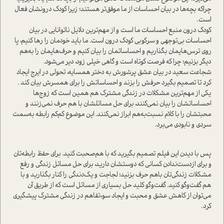
چرا‌که بچه‌ها در بيان احساسات از ما موفق‌تر هستند؛ زیرا کودک درونشان فعال
ا‌ست.
كودك درون منبع احساسات ما ا‌ست و از مهم‌ترین دلايل ناتوانايي در بيان
احساسات بي‌توجهي و سركوبي كودك درون ا‌ست. ما بايد خودمان را رها كنيم، پا
روي ترس‌هايمان بگذاريم و احساساتمان را بيان كنيم و حرف‌هايمان را به‌هم
دیگر بزنيم؛ چرا كه فرصت كوتاه ا‌ست و گاهي خیلی زود، دیر می‌شود.
شجاعت سعيد در بيان عشق پرشورش به دختر همسايه، تحولي در ايرج ايجاد
كرد تا تصميم بگيرد حرفش را بزند و احساساتش را برای همسرش بيان كند .
یکی از مهم‌ترين مشکلات در زندگي مشترك هم همين ا‌ست كه زوج‌ها
احساساتشان را بيان نمي‌كنند، براي حل مسائلشان با هم حرف نمي‌زنند و
محبتشان را با كلام نسبت‌به‌هم ابراز نمي‌كنند. اين موضوع كم‌كم رابطه به‌سمت
سردي و نابودي مي‌برد.
پس با دیدن این فیلم تصمیم بگیرید كه با هم‌صحبت كنید. براي حفظ رابطه‌تان
و براي از‌دست‌ندادن كساني كه دوستشان داريد، برای حل مسائل زندگی و رفع
مشكلات زندگی‌تان باهم حرف بزنيد؛ لجاجت و یك‌دندگی را كنار بگذاريد و با‌
هم گفت‌وگو كنيد. گفت‌وگو كلید حل بسیاری از مسائل ا‌ست كه از طریق آن
می‌توان از كاهش عشق و محبت و ايجاد سوء‌تفاهم در زندگی مشترك پیشگیری
كرد.