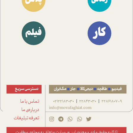
کار
فیلم
فیدیبو
طاقچه
دیجی‌کالا
جار
مگ‌ایران
دسترسی سریع
22861807-9
22843030
02122183030
تماس با ما
|
|
info@movafaghiat.com
درباره‌ی ما
تعرفه تبلیغات
© کلیه حقوق مادی و معنوی این وب‌سایت متعلق به
مجله‌ی موفقیت