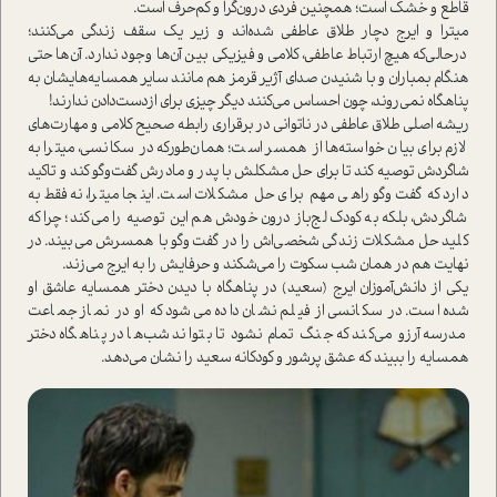
قاطع و خشك ا‌ست؛ همچنين فردي درون‌گرا و كم‌حرف ا‌ست.
ميترا و ايرج دچار طلاق عاطفي شده‌اند و زیر یک سقف زندگي مي‌كنند؛
در‌حالی‌که هیچ ارتباط عاطفي، كلامي و فيزيكي بین آن‌ها وجود ندارد. آن‌ها حتي
هنگام بمباران و با شنیدن صدای آژیر قرمز هم مانند ساير همسايه‌هايشان به
پناهگاه نمی‌روند، چون احساس مي‌كنند ديگر چیزی برای از‌دست‌دادن ندارند!
ریشه اصلي طلاق عاطفی در ناتواني در برقراري رابطه صحیح کلامی و مهارت‌های
لازم برای بیان خوا‌سته‌ها از همسر ا‌ست؛ همان‌طورکه در سكانسي، ميترا به
شاگردش توصیه کند تا براي حل مشکلش با پدر و مادرش گفت‌وگو کند و تاكيد
دارد كه گفت‌وگو راهي مهم برای حل مشكلات ا‌ست. اينجا ميترا، نه‌فقط به
شاگردش، بلكه به كودك لج‌باز درون خودش هم اين توصيه را مي‌كند؛ چرا كه
كليد حل مشكلات زندگي شخصي‌اش را در گفت‌وگو با همسرش مي‌بيند. در
نهايت هم در همان شب سكوت را مي‌شكند و حرفايش را به ايرج مي‌زند.
یکی از دانش‌آموزان ايرج (سعيد) در پناهگاه با ديدن دختر همسایه عاشق او
شده ا‌ست. در سكانسي از فيلم نشان داده می‌شود كه او در نماز جماعت
مدرسه آرزو مي‌كند که جنگ تمام نشود تا بتواند شب‌ها در پناهگاه دختر
همسايه را ببيند که عشق پرشور و كودكانه سعيد را نشان می‌دهد.