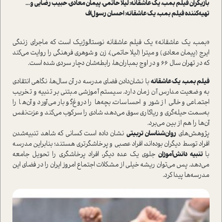
بازیگران فیلم بمب، یک عاشقانه: لیلا حاتمی، پیمان معادی، حبیب رضایی و...
تهیه‌کننده فیلم بمب، یک عاشقانه: احسان رسول‌اف
«بمب، یک عاشقانه» یک فیلم عاشقانه نوستالوژیک ا‌ست كه ماجراي زندگي
ایرج (پیمان معادی) و میترا (لیلا حاتمی)، زن و شوهری فرهنگی را روایت می‌کند
که در تهران سال 66 و در اوج بمباران‌ها، رابطه‌شان دچار سردی شده ا‌ست.
فیلم بمب، یک عاشقانه
با نشان‌دادن فضاي مدرسه در آن سال‌ها، نگاهی انتقادي
به وضعیت مدارس آن زمان دارد. سيستم آموزشي مبتني بر تنبيه و تخريب
اجتماعی و خالي از شور و احساسات، بچه‌ها را دروغ‌گو بار مي‌آورد و آن‌ها را
به‌سمت حيله‌گري و رياكاري سوق مي‌دهد، شادي را سركوب مي‌كند و عزت‌نفس
آن‌ها را هم از بین می‌برد.
پژوهش‌هاي
روان‌شناسان تربيتي
نشان داده ا‌ست كساني كه شاهد تنبيه‌شدن
افراد توسط ديگران بوده‌اند، افراد عصبي و پرخاشگر‌تری هستند؛ بنابراين مدرسه
با
تنبيه دانش‌آموزان
جلوي يك عده ديگر، افراد پرخاشگري را تحويل جامعه
مي‌دهد. پس مي‌توان ريشه خيلي از مشكلات اجتماع امروز ایران را در فضای اين
مدرسه‌ها پيدا كرد.