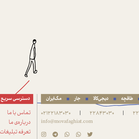
طاقچه
دیجی‌کالا
جار
مگ‌ایران
دسترسی سریع
22
22843030
02122183030
تماس با ما
|
|
info@movafaghiat.com
درباره‌ی ما
تعرفه تبلیغات