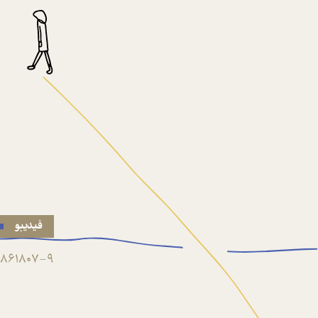
فیدیبو
861807-9