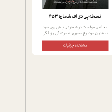
نسخه پي دي اف شماره 453
مجله ی موفقیت در شماره ی پیش روی خود
به عنوان موضوع محوری به مردانگی و زنانگی
سمی پرداخته است؛ علاوه بر این که؛ گفت و
گویی اختصاصی داشته ایم با فردین علیخواه،
مشاهده جزئیات
جامعه شناس در بخش های مختلف تلاش
کرده ایم از دریچه های گوناگون به این موضوع
مهم بپردازیم.فصل ایستگاه؛ شما را با دیدگاه
های روانشناسان و کارشناسان پیرامون
موضوع مردانگی و زنانگی سمی و نیز چالش
های پیرامون آن آشنا می کند.در بخش دو
فنجان داغ به سراغ افرادی رفته ایم که
موفقیت را در عمل به اثبات رسانده اند؛ سید
حمیدرضا محتشمی که بیست و پنجمین
سال فعالیت حرفه ای خود را در حوزه ی
کوچینگ، توسعه ی فردی و رهبری پشت سر