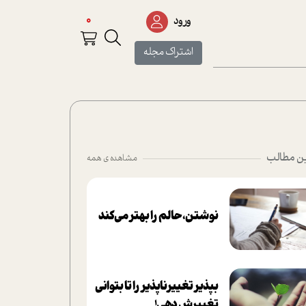
0
ورود
اشتراک مجله
ن مطالب
مشاهده ی همه
نوشتن، حالم را بهتر می‌کند
بپذير تغييرناپذير را تا بتواني
تغييرش دهي!‏