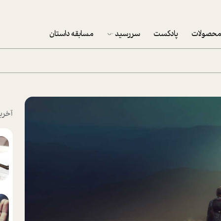
حصولات
پادکست
سررسید
مسابقه داستان
سررسید 1403
سفارش شرکتی سررسید 1403
پکيج نوروزي موفقيت
آخری
تقویم رومیزی
تقویم دیواری