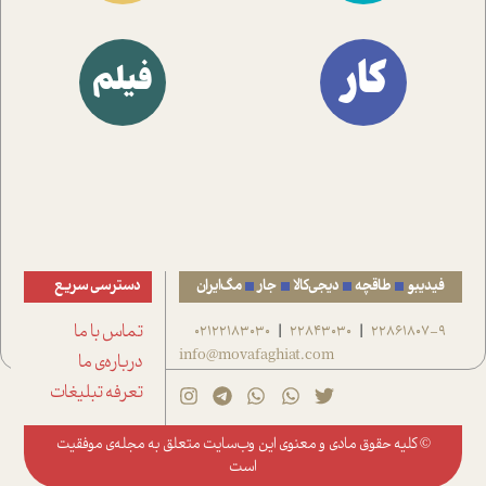
کار
فیلم
فیدیبو
طاقچه
دیجی‌کالا
جار
مگ‌ایران
دسترسی سریع
22861807-9
22843030
02122183030
تماس با ما
|
|
info@movafaghiat.com
درباره‌ی ما
تعرفه تبلیغات
© کلیه حقوق مادی و معنوی این وب‌سایت متعلق به
مجله‌ی موفقیت
است