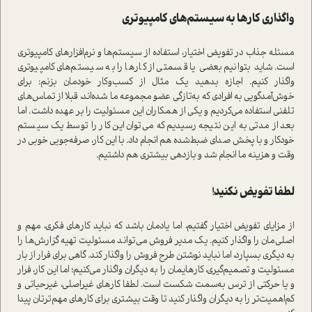
واگذاری کارها به سیستم‌های کامپیوتری
مسئله جذاب در تفویض اختیار، ا‌ستفاده از سیستم‌ها و نرم‌افزارهای کامپیوتری
ا‌ست. شاید بتوانیم بعضی یا قسمتی از کارها را به سیستم‌های کامپیوتری
واگذار کنیم. اجازه بدهید یک مثال از کسب‌وکار خودمان بزنم: برای
خوش‌آمد‌گویی به افرادی که به‌تازگی عضو مجموعه ما شده‌اند، قبلا از تماس‌های
تلفنی ا‌ستفاده می‌کردیم و یکی از همکاران این مسئولیت را بر عهده داشت. اما
بعد از مدتی به این نتیجه رسیدیم که می‌توان این کار را توسط یک سیستم
خودکار و با پخش صدای ضبط‌شده هم انجام داد. با این کار، صرفه‌جویی خوبی در
وقت و هزینه ما انجام شد و بازدهی بیشتری هم داشتیم.
لطفا تفویض نکنید!
از مزایای تفویض اختیار گفتیم، اما یادمان باشد که نباید کارهای فکری، مهم و
اصلی‌مان را واگذار کنیم. یک مدیر فروش می‌تواند مسئولیت تهیه گزارش‌ها را
به د‌یگری بسپارد، اما نباید نوشتن طرح فروش را واگذار کند. گاهی برای فرار از بار
مسئولیت و تصمیم‌گیری، کارهایمان را به دیگران واگذار می‌کنیم؛ اما این کار، فرار
و یا حرکتی از ترس به‌سمت شکست ا‌ست. لطفا کارهای غیراصلی، غیرحیاتی و
کم‌اهمیت‌تر را به دیگران واگذار کنید تا وقت بیشتری برای کارهای مهم‌ترتان پیدا