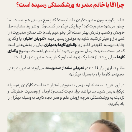
چرا آقا یا خانم مدیر به ورشکستگی رسیده ا‌ست؟
شاید بگویید چون مدیریت‌کردن بلد نیست! که پاسخ درستی هم هست. اما
چطور می‌شود مدیریت کرد؟ چرا یکی دیگر در کسب‌وکار و شرایط مشابه، حال
خودش و کسب‌وکارش بهتر ا‌ست؟ اگر بخواهیم پاسخ «ندانستن مدیریت» را
کمی باز و عینی‌تر کنیم، شاید به موضوع بسیار مهم «
تفویض اختیار
» یا واگذاری
وظایف برسیم. تفویض اختیار یا
واگذاری کارها به دیگران
، یکی از بخش‌هایی ا‌ست
که در بحث مدیریت زمان مطرح می‌شود؛ اما را‌ستش اهمیت موضوع
واگذاری
کارها
خیلی بیشتر از فقط یک زیرشاخه کوچک از بحث مدیریت زمان ا‌ست!
خانم «ماری پارکر فالت» در
تعریفی ساده از «مدیریت»
، می‌گوید: «مدیریت یعنی
انجام‌دادن کارها، با و به‌وسیله دیگران».
در این تعریف ساده، اشاره مهمی به تفویض اختیار شده ا‌ست: کار‌کردن به‌وسیله
دیگران؛ پس شاید بد نباشد برای نجات کسب‌وکارمان از وضعیت خطرناک و
نزدیک به ورشکستگی، هر‌چه زودتر، علم و هنر انجام کارها به‌وسیله دیگران را
یاد بگیریم.