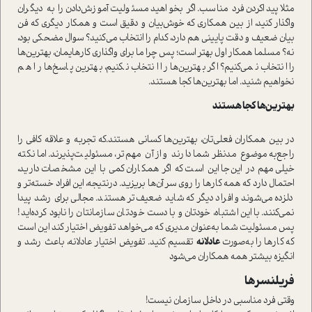
مثلا پیدا‌کردن فرد مناسب. اگر بخواهید مسئولیت آموزش‌دادن را به دیگران
واگذار کنید، از بین همکاری که خوش‌بیان و دقیق ا‌ست و همکار د‌یگری که فن
بیان ضعیف و دقت پایینی هم دارد، کدام را انتخاب می‌کنید؟ سوال مضحکی بود،
نه؟ مسلما همکار اول بهتر ا‌ست؛ پس چرا ما برای واگذاری کارهایمان، بهترین‌ها
را انتخاب نمی‌کنیم؟ اگر بهترین‌ها را انتخاب نکنیم، بهترین پاسخ‌ها را هم
نخواهیم شنید. اما بهترین‌ها کجا هستند‌.
بهترین‌ها کجا هستند‌
در بین همکاران فعلی‌تان، بهترین‌ها کسانی هستند‌.که تجربه و علاقه کافی را
راجع‌به موضوع مد‌نظر شما دارند و از آن مهم‌تر، مسئولیت‌پذیرند. اما نکته
خیلی مهم در این‌جا این ا‌ست که اگر همکاران کمی با این مشخصات دارید،
احتمال دارد که همه کارها را روی سر آن‌ها بریزید. در‌نتیجه، این افراد خسته‌تر و
دلزده می‌شوند و افراد دیگر که شاید ضعیف‌تر هستند‌. مجالی برای رشد پیدا
نمی‌کنند. با این اشتباه، خودتان و با دست خودتان سازمانتان را نابود کرده‌اید!
پس مسئولیت شما به‌عنوان مدیری که می‌خواهد تفویض اختیار کند این ا‌ست
که کارها را به‌صورت
عادلانه
تقسیم کنید. تفویض اختیار عادلانه، باعث رشد و
انگیزه بیشتر همه همکاران می‌شود
فریلنسرها
وقتی فرد مناسبی در داخل سازمان نیست!