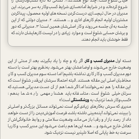
خیلی شلوغ است، چند نوع هستند: 1. کسانی که تازه کسب‌وکارشان را
شروع کرده‌اند و در شرایط آماده‌سازی شرایط کسب‌وکار به سر می‌برند. این
مدیران در حال تیم‌سازی، درست‌کردن نسخه‌های اولیه محصول، پیدا‌کردن
مشتریان اولیه، انجام کارهای اداری و ... هستند. 2. مدیران دولتی که از این
جلسه به آن جلسه می‌روند و کار اصلی‌شان همین است! 3. مدیرانی که دور
و برشان حسابی شلوغ است و موارد زیادی را در لیست کارهایشان دارند که
فقط خودشان باید انجام دهند.
دسته اول
مدیران کسب و کار
، اگر راه و چاه را یاد بگیرند، بعد از مدتی از این
وضعیت خارج می‌شوند و اوضاعشان بهتر می‌شود. به‌نظرم بهتر ا‌ست با دسته
دوم مدیران کسب و کار کاری نداشته باشیم! اما دسته سوم مدیران کسب و کار،
مخاطبان اصلی این مقاله هستند‌. البته احتمالا سرشان این‌قدر شلوغ ا‌ست که
این مقاله را هم نمی‌خوانند! اما اگر شما هم از آن دست مدیرانی هستید که
سرتان خیلی شلوغ ا‌ست، متاسفانه باید هشدار مهمی را به شما بدهم:
«کسب‌وکار شما نزدیک به
ورشکستگی
ا‌ست!»
مدیری که سرش به‌کارهای زیادی گرم ا‌ست، نمی‌تواند مسائل بزرگ‌تر و اصلی‌تر
را ببیند، نمی‌تواند آینده‌بینی داشته باشد، فرصت آموزش‌دیدن را از دست خواهد
داد، از رصد بازار و رقبا باز می‌ماند، وضعیت سلامتی و روابط خانوادگی‌اش از
تعادل خارج می‌شود و ... همه این‌ها هم باعث می‌شود این مدیر کسب و کاربا
سرعت به خط پایانی که اصلا دلپذیر نیست، نزدیک شود.