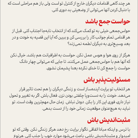
هر چند گاهی اقدامات دیگران خارج از کنترل تو است ولی باز هم مراحلی است که
با دنبال کردن آنها می‌توانی از وضعیتی بد دوری کنی.
حواست جمع باشد
حواس‌جمعی خیلی به تو کمک می‌کند که از انتخاب نابه‌جا اجتناب کنی. قبل از
هر اقدامی تمام جوانب کار را بررسی کن و ببین که آیا این قضیه به خودت و در
بعد وسیع‌تری به دیگران لطمه نمی‌زند؟
هرگز از روی هوا و هوس عمل نکن. حواست به اطرافیانت هم باشد. خیال نکن
که آنها هم با حواس‌جمعی عمل می‌کنند. تا جايی که می‌توانی چهار دانگ
حواست را جمع کن تا خدای نکرده بعدا پشیمان نشوی.
مسئولیت‌پذیر باش
هر انتخاب تو برایت آینده‌ساز است و زندگی دیگران را هم تحت تاثیر قرار
می‌دهد. خودت را به دست‌و‌پا چلفتی بودن نزن. فعال باش. اگر به تغییر و تحول
نیاز داری، فوری این کار را بکن. دودل نباش. زمان حال مهم‌ترین وقت است. تو
نباید به هیچ‌عنوان موقعیت زمانی خود را از دست بدهی.
مثبت‌اندیش باش
با ترس و اینکه مبادا اتفاقی ناگوار برایت رخ دهد هرگز زندگی نکن. وقتی که تو
امیدوار و مثبت‌اندیش باشی، باعث می‌شود موارد خوب را جذب کنی. هرنوع