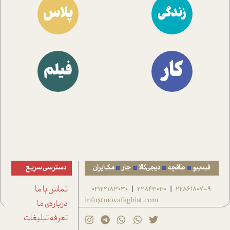
پلاس
زندگی
کار
فیلم
فیدیبو
طاقچه
دیجی‌کالا
جار
مگ‌ایران
دسترسی سریع
22861807-9
22843030
02122183030
تماس با ما
|
|
info@movafaghiat.com
درباره‌ی ما
تعرفه تبلیغات