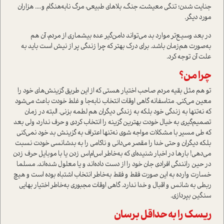
جنایت شدن؛ تنگی معیشت، جنگ، بلاهای طبیعی، مرگ نا‌به‌هنگام و.... هزاران
مورد دیگر.
در بعد وسیع‌تر موارد بد می‌تواند دامن‌گیر عده بیشماری از مردم، آن هم
به‌صورت هم‌زمان باشد. برای درک بهتر که چرا زندگی پر از نیش است باید به
علت آن توجه کرد.
چرا من؟
تو هم مثل بقیه مردم صاحب اختیار هستی که از این طریق گزینش‌های خود را
معین می‌‌کنی. متاسفانه گاهی اوقات انتخاب نابه‌جا و غلط خودت باعث می‌شود
که نه‌تنها به زندگی خود بلکه به زندگی دیگران هم لطمه بزنی. البته در زمان
تصمیم‌گیری به خیال خودت بهترین گزینه را انتخاب کردی و حرف ندارد، ولی بعد
که طی مسیر با مشکلات مواجه شوی نه‌تنها اعتراف به گزینش بد خود نمی‌کنی
بلکه دیگران و حتی خدا را مقصر می‌دانی و ناکامی را به بدشانسی خودت نسبت
می‌دهی! بارها در اخبار شنیده‌ای که به‌خاطر اس‌ام‌اس زدن یا با موبایل حرف زدن
در حین رانندگی افرادی جان خود را از دست داده‌اند و یا معلول شده‌اند. مسلما
خسارت وارده به این صورت فقط و فقط به‌خاطر انتخاب اشتباه بوده است و هیچ
ربطی به شانس و اقبال و خدا ندارد. گاهی اوقات مجبوري به‌خاطر اختیار بهایی
سنگین بپردازی.
ریسک را به حداقل برسان