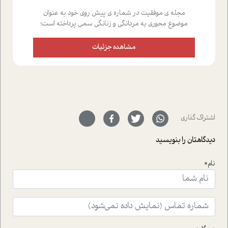
مجله ی موفقیت در شماره ی پیش روی خود به عنوان
موضوع محوری به مردانگی و زنانگی سمی پرداخته است؛
علاوه بر این که؛ گفت و گویی اختصاصی داشته ایم با فردین
علیخواه، جامعه شناس در بخش های مختلف تلاش کرده ایم
مشاهده جزئیات
از دریچه های گوناگون به این موضوع مهم بپردازیم.فصل
ایستگاه؛ شما را با دیدگاه های روانشناسان و کارشناسان
پیرامون موضوع مردانگی و زنانگی سمی و نیز چالش های
پیرامون آن آشنا می کند.در بخش دو فنجان داغ به سراغ افرادی
رفته ایم که موفقیت را در عمل به اثبات رسانده اند؛ سید
حمیدرضا محتشمی که بیست و پنجمین سال فعالیت حرفه
اشتراک گذاری
ای خود را در حوزه ی کوچینگ، توسعه ی فردی و رهبری پشت
سر نهاده است و نیز کرامت عزیز زاده؛ سفیر صلح و دوستی که
دیدگاهتان را بنویسید
با رکاب زدن در بیش از هفتاد کشور و کاشتن درخت، به نماد
حمایت از محیط زیست و منابع طبیعی تبدیل گشته
است.فصل روایت اجنبی ها در این شماره به دو موضوع
نام*
جذاب پرداخته است که عبارتند از جنبش آهستگی و نیز مقاله
ای که به زندگی شگفت انگیز جین گودال و تاثیرات کاوش های
ایشان در حوزه ی شامپانزه ها بر زندگی امروزی ما نگاهی
افکنده است.فصل اتاق 333 شما را پای صحبت یک تجربه ی
واقعی در ارتباط با اختلال شخصیت اسکزوئید و مشکلات و نیز
راهکارهای حل آن قرار می دهد که در اتاق درمان اتفاق افتاده