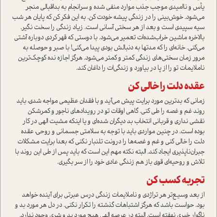
یأس و ناامیدی موجب جذب موارد منفی شده و سرانجام به بد‌اقبالی منجر
می‌شود. خوش‌بینی را در زندگی پیشه خودت کن. به این فکر کن که پایان هر شب
سیه سپیدی است و بعد از هر سختی آسانی است. زیاد زندگی را سخت نگیر.
بالاخره ماشین خراب‌شده‌ات تعمیر می‌شود. با دوستی که قهر کردی دوباره آشتی
می‌کنی. خانه‌ای را که مدتها به دنبالش بودی پیدا می‌کنی! با صبر و حوصله به
مرور زمان سختی‌های زندگی کمتر و کمتر می‌شود. هرگز اجازه نده کوچک‌ترین
ناملایمات تو را از پا در بیاورد و زندگی‌ات را داغان کند.
عقده دلت را خالی کن
زمانی که بدترین مورد برایت پیش می‌آید و با فقدان عظیمی مواجه شدی، باید
روند غم و غصه را طی کنی. گاهی اوقات تو در رویدادهای ناجور و کمرشکن
نقشی نداری و قربانی انتخاب بد دیگران شده‌ای و یا اینکه مشیت الهی در کار
بوده است. در چنین مواردی باید با توجه به سلامتی جسمانی و روحی، عقده
دلت را خالی کنی و غم و غصه‌ها را درونت تلنبار نکنی که بعدا برایت مشکلات
جبران‌ناپذیری ایجاد کند. البته نکته مهم این است که بايد پس از طی این روند با
تلاش و روحیه‌ای قوی باز هم زندگی عادی خود را از سر بگیری.
تجربه کسب کن
از بعد وسیع‌تر هر تراژدی و ناملایمات زندگی درس عبرتی برای آینده خواهد
بود. حواست باشد که هرگز اشتباهات گذشته را تکرار نکنی. در دل هر مورد بد و
ناگوار خیری نهفته است. البته در عرصه الهی هیچ مورد بد و شری وجود ندارد.