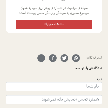
مجله ی موفقیت در شماره ی پیش روی خود به عنوان
موضوع محوری به مردانگی و زنانگی سمی پرداخته است؛
علاوه بر این که؛ گفت و گویی اختصاصی داشته ایم با فردین
علیخواه، جامعه شناس در بخش های مختلف تلاش کرده ایم
مشاهده جزئیات
از دریچه های گوناگون به این موضوع مهم بپردازیم.فصل
ایستگاه؛ شما را با دیدگاه های روانشناسان و کارشناسان
پیرامون موضوع مردانگی و زنانگی سمی و نیز چالش های
پیرامون آن آشنا می کند.در بخش دو فنجان داغ به سراغ افرادی
رفته ایم که موفقیت را در عمل به اثبات رسانده اند؛ سید
حمیدرضا محتشمی که بیست و پنجمین سال فعالیت حرفه
اشتراک گذاری
ای خود را در حوزه ی کوچینگ، توسعه ی فردی و رهبری پشت
سر نهاده است و نیز کرامت عزیز زاده؛ سفیر صلح و دوستی که
دیدگاهتان را بنویسید
با رکاب زدن در بیش از هفتاد کشور و کاشتن درخت، به نماد
حمایت از محیط زیست و منابع طبیعی تبدیل گشته
است.فصل روایت اجنبی ها در این شماره به دو موضوع
نام*
جذاب پرداخته است که عبارتند از جنبش آهستگی و نیز مقاله
ای که به زندگی شگفت انگیز جین گودال و تاثیرات کاوش های
ایشان در حوزه ی شامپانزه ها بر زندگی امروزی ما نگاهی
افکنده است.فصل اتاق 333 شما را پای صحبت یک تجربه ی
واقعی در ارتباط با اختلال شخصیت اسکزوئید و مشکلات و نیز