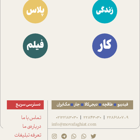
پلاس
زندگی
کار
فیلم
فیدیبو
طاقچه
دیجی‌کالا
جار
مگ‌ایران
دسترسی سریع
22861807-9
22843030
02122183030
تماس با ما
|
|
info@movafaghiat.com
درباره‌ی ما
تعرفه تبلیغات