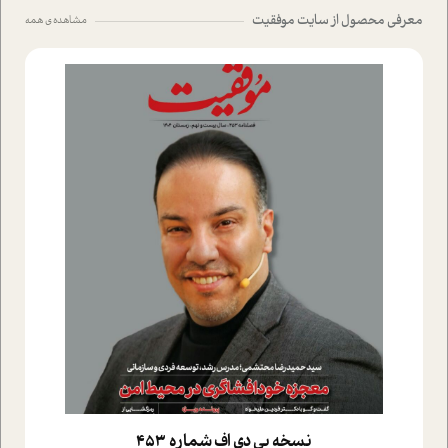
معرفی محصول از سایت موفقیت
مشاهده ی همه
نسخه پي دي اف شماره 453