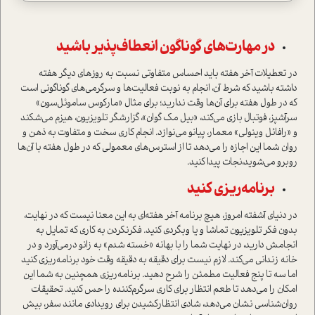
در مهارت‌های گوناگون انعطاف‌پذیر باشید
در تعطیلات آخر هفته باید احساس متفاوتی نسبت به روزهای دیگر هفته
داشته باشید که شرط آن، انجام به نوبت فعالیت‌ها و سرگرمی‌های گوناگونی است
که در طول هفته برای آن‌ها‌ وقت ندارید؛ براي مثال «مارکوس ساموئل‌سون»
سرآشپز، فوتبال بازی می‌کند، «بیل مک گوان»، گزارشگر تلویزیون، هیزم می‌شکند
و «رافائل وینولی» معمار، پیانو می‌نوازد. انجام کاري سخت و متفاوت به ذهن و
روان شما اين اجازه را مي‌دهد تا از استرس‌های معمولی که در طول هفته با آن‌ها‌
روبرو می‌شوید،‌نجات پيدا كنيد.
برنامه‌ریزی کنید
در دنیای آشفته امروز، هیچ برنامه آخر هفته‌ای به این معنا نیست که در نهایت،
بدون فکر تلویزیون تماشا و یا وبگردي كنيد. فکرنکردن به کاری که تمايل به
انجامش داريد، در نهایت شما را با بهانه «خسته شدم» به زانو در‌می‌آورد و در
خانه زندانی می‌کند. لازم نیست برای دقیقه به دقیقه وقت خود برنامه‌ریزی کنید
اما سه تا پنج فعالیت مطمئن را شرح دهید. برنامه‌ریزی همچنین به شما اين
امكان را مي‌دهد تا طعم انتظار برای كاري سرگرم‌کننده را حس كنيد. تحقیقات
روان‌شناسی نشان می‌دهد، شادی انتظار‌کشیدن برای رویدادي مانند سفر، بیش