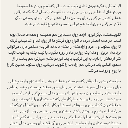
اگر تمایلی به کوهنوردی نداری خوب است بدانی که تمام ورزش‌ها خصوصا
ورزش‌های استقامتی و رزمی‌ می‌توانند به تقویت اراده‌مان کمک کنند. وقتی
هدفی تعیین می‌کنی و برای رسیدن به آن تلاش می‌کنی و برای رسیدن به آن
تلاش می‌کنی، نیروی اراده هم در این مسیر به‌تدریج تقویت می‌شود.
تقویت‌کننده دیگر نیروی اراده، روزه است. این هم همیشه و همه‌جا صادق بوده
است. در همه اعصار، مردم با انواع روزه گرفتن‌ها، از روزه غذا و آشامیدنی گرفته
تا روزه سکوت و ... عزم و اراده‌شان را نشان داده‌اند. اگر بدن سالمی ‌داری، می‌توانی
برنامه‌ای بریزی و مثلا یک روز در ماه را روزه بگیری. با نیت اینکه به خودت ثابت
کنی اراده‌اش را داری. به این ترتیب با یک تیر دو نشان می‌زنی: هم بدنت را از
سموم اضافی پاک می‌کنی، هم اراده‌ات را تقویت می‌کنی. روزه سکوت همین کار را
با روح و روانت می‌کند.
خواست روشن: تا موقعی که خواست و هدفت روشن نباشد عزم و اراده چندانی
برای رسیدن به آن نخواهی داشت. پس اول ببین هدفت چیست و چه می‌خواهی
تا بعد بتوانی تمام نیروی خود را در راه رسیدن به آن بسیج کنی. فرض کنیم در
حوزه شغلی می‌توانی فهرست تمام کارهایی که دوست داری را با درصد میزان
علاقه‌ات روی کاغذ بیاوری. صرفا در ذهنت این کار را نکن. روی کاغذ آوردن کمک
می‌کند تا به وضوح و روشنی ذهنی بیشتری برسی. بعد می‌توانی از بین مثلا
فهرست 10 تایی‌ات، سه تا را انتخاب کنی و بعد ببینی از بین این سه، کدام‌یک را
حقیقتا دوست داری و از انجامش لذت می‌بری. آن‌وقت برای رسیدن به آن شغل