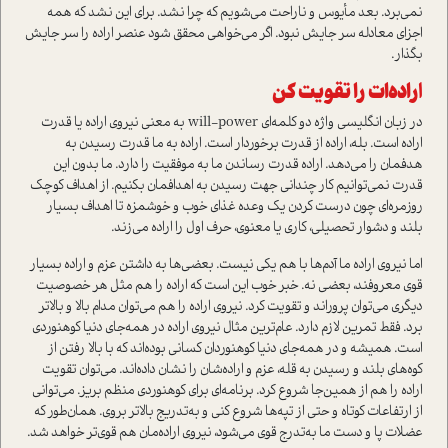
نمی‌برد. بعد مأیوس و ناراحت می‌شویم که چرا نشد. برای این نشد که همه
اجزای معادله سر جایش نبود. اگر می‌خواهی محقق شود عنصر اراده را سر جایش
بگذار.
ا
راده‌ات را تقویت کن
در زبان انگلیسی واژه دو کلمه‌ای will-power به معنی نیروی اراده یا قدرت
اراده است. بله، اراده از قدرت برخوردار است. اراده به ما قدرت رسیدن به
هدفمان را می‌دهد. اراده قدرت رساندن ما به موفقیت را دارد. ما بدون این
قدرت نمی‌توانیم کار چندانی جهت رسیدن به اهدافمان بکنیم. از اهداف کوچک
روزمره‌ای چون درست کردن یک وعده غذای خوب و خوشمزه تا اهداف بسیار
بلند و دشوار تحصیلی، کاری یا معنوی، حرف اول را اراده می‌زند.
اما نیروی اراده ما آدم‌ها با هم یکی نیست. بعضی‌ها به داشتن عزم و اراده بسیار
قوی معروفند، بعضی نه. خبر خوب این است که اراده را هم مثل هر خصوصیت
دیگری می‌توان پروراند و تقویت کرد. نیروی اراده را هم می‌توان مدام بالا و بالاتر
برد. فقط تمرین لازم دارد. عام‌ترین مثال نیروی اراده در همه‌جای دنیا کوهنوردی
است. همیشه و در همه‌جای دنیا کوهنوردان کسانی بوده‌اند که با بالا رفتن از
کوه‌های بلند و رسیدن به قله، عزم و اراده‌شان را نشان داده‌اند. می‌توان تقویت
اراده را هم از همین‌جا شروع کرد. برنامه‌ای برای کوهنوردی منظم بریز. می‌توانی
از ارتفاعات کوتاه و حتی از تپه‌ها شروع کنی و به‌تدريج بالاتر بروی. همان‌طور که
عضلات پا و دست ما به‌تدرج قوی می‌شود، نیروی اراده‌مان هم قوی‌تر خواهد شد.