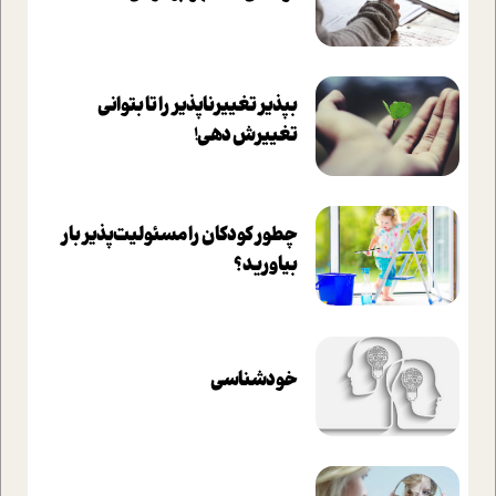
بپذير تغييرناپذير را تا بتواني
تغييرش دهي!‏
چطور کودکان را مسئولیت‌پذیر بار
بیاورید؟
خودشناسی