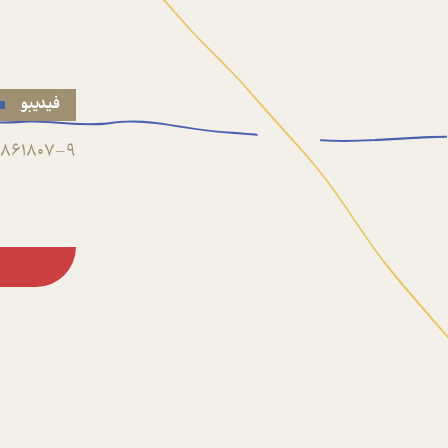
فیدیبو
861807-9