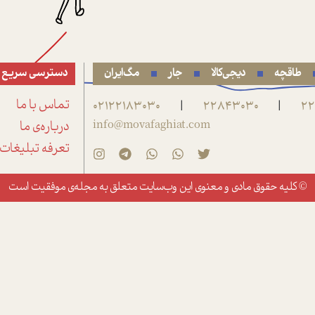
طاقچه
دیجی‌کالا
جار
مگ‌ایران
دسترسی سریع
22
22843030
02122183030
تماس با ما
|
|
info@movafaghiat.com
درباره‌ی ما
تعرفه تبلیغات
© کلیه حقوق مادی و معنوی این وب‌سایت متعلق به
مجله‌ی موفقیت
است