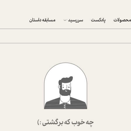
حصولات
پادکست
سررسید
مسابقه داستان
سررسید 1403
سفارش شرکتی سررسید 1403
پکيج نوروزي موفقيت
تقویم رومیزی
تقویم دیواری
چه خوب که برگشتی :)