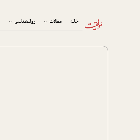
خانه
مقالات
روانشناسی
م
آخرین مقالات
تست روان‌شناسی
مهمان خانه
کوکولوژی
پرونده ویژه
زندگی
نوجوان
کار
پلاس