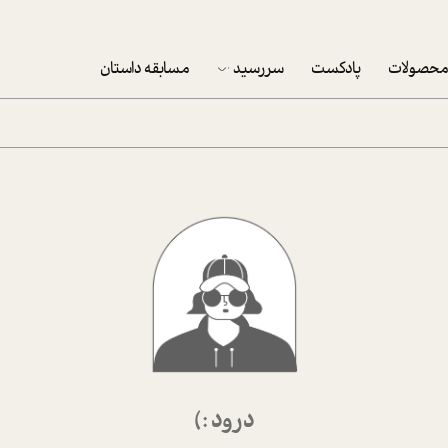
حصولات
پادکست
سررسید
مسابقه داستان
سررسید 1403
سفارش شرکتی سررسید 1403
پکيج نوروزي موفقيت
تقویم رومیزی
تقویم دیواری
درود :)