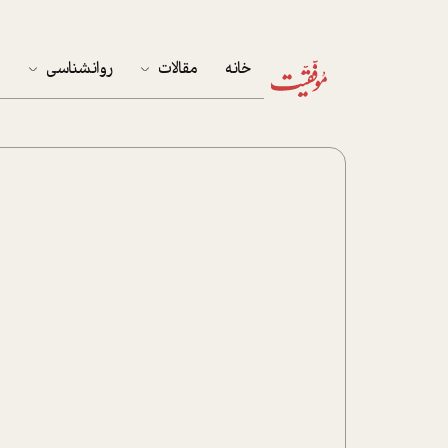
خانه
مقالات
روانشناسی
م
آخرین مقالات
تست روان‌شناسی
مهمان خانه
کوکولوژی
پرونده ویژه
زندگی
نوجوان
کار
پلاس