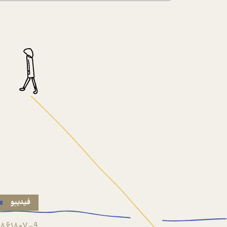
فیدیبو
861807-9