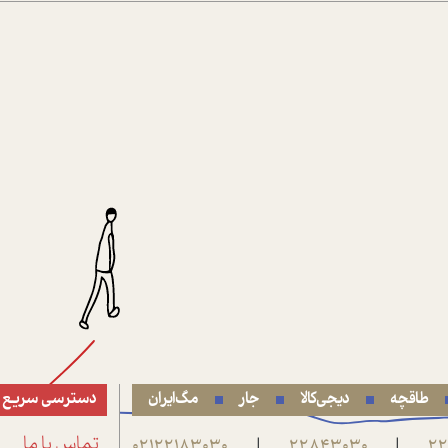
طاقچه
دیجی‌کالا
جار
مگ‌ایران
دسترسی سریع
22
22843030
02122183030
تماس با ما
|
|