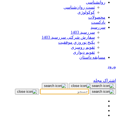
روانشناسی
تست روان‌شناسی
کوکولوژی
محصولات
پادکست
سررسید
سررسید 1403
سفارش شرکتی سررسید 1403
پکيج نوروزي موفقيت
تقویم رومیزی
تقویم دیواری
مسابقه داستان
ورود
اشتراک مجله