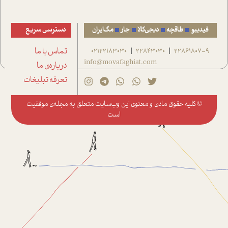
فیدیبو
طاقچه
دیجی‌کالا
جار
مگ‌ایران
دسترسی سریع
22861807-9
22843030
02122183030
تماس با ما
|
|
info@movafaghiat.com
درباره‌ی ما
تعرفه تبلیغات
© کلیه حقوق مادی و معنوی این وب‌سایت متعلق به
مجله‌ی موفقیت
است