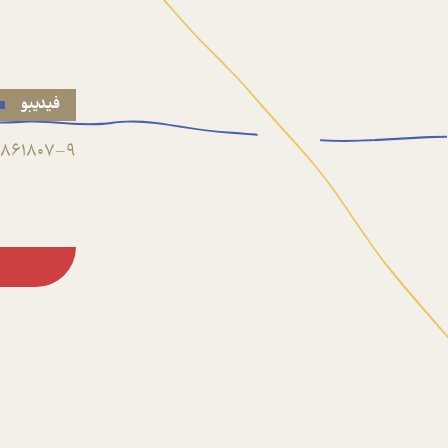
فیدیبو
861807-9