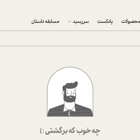
حصولات
پادکست
سررسید
مسابقه داستان
سررسید 1403
سفارش شرکتی سررسید 1403
پکيج نوروزي موفقيت
تقویم رومیزی
تقویم دیواری
چه خوب که برگشتی :)