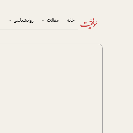
خانه
مقالات
روانشناسی
م
آخرین مقالات
تست روان‌شناسی
مهمان خانه
کوکولوژی
پرونده ویژه
زندگی
نوجوان
کار
پلاس