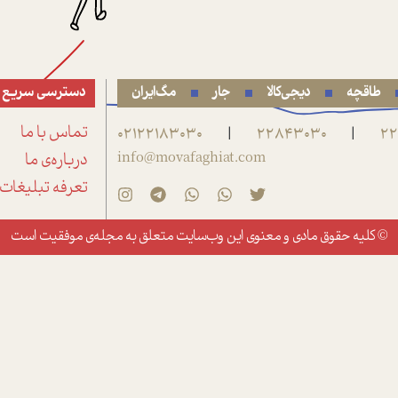
طاقچه
دیجی‌کالا
جار
مگ‌ایران
دسترسی سریع
22
22843030
02122183030
تماس با ما
|
|
info@movafaghiat.com
درباره‌ی ما
تعرفه تبلیغات
© کلیه حقوق مادی و معنوی این وب‌سایت متعلق به
مجله‌ی موفقیت
است