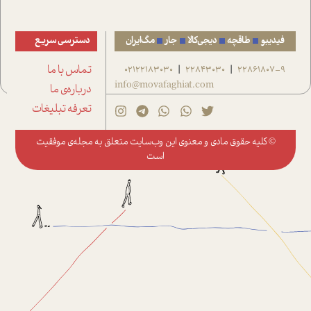
فیدیبو
طاقچه
دیجی‌کالا
جار
مگ‌ایران
دسترسی سریع
22861807-9
22843030
02122183030
تماس با ما
|
|
info@movafaghiat.com
درباره‌ی ما
تعرفه تبلیغات
© کلیه حقوق مادی و معنوی این وب‌سایت متعلق به
مجله‌ی موفقیت
است