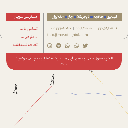
فیدیبو
طاقچه
دیجی‌کالا
جار
مگ‌ایران
دسترسی سریع
22861807-9
22843030
02122183030
تماس با ما
|
|
info@movafaghiat.com
درباره‌ی ما
تعرفه تبلیغات
© کلیه حقوق مادی و معنوی این وب‌سایت متعلق به
مجله‌ی موفقیت
است