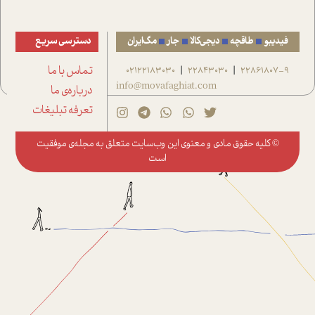
فیدیبو
طاقچه
دیجی‌کالا
جار
مگ‌ایران
دسترسی سریع
22861807-9
22843030
02122183030
تماس با ما
|
|
info@movafaghiat.com
درباره‌ی ما
تعرفه تبلیغات
© کلیه حقوق مادی و معنوی این وب‌سایت متعلق به
مجله‌ی موفقیت
است