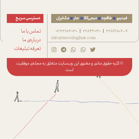
فیدیبو
طاقچه
دیجی‌کالا
جار
مگ‌ایران
دسترسی سریع
22861807-9
22843030
02122183030
تماس با ما
|
|
info@movafaghiat.com
درباره‌ی ما
تعرفه تبلیغات
© کلیه حقوق مادی و معنوی این وب‌سایت متعلق به
مجله‌ی موفقیت
است