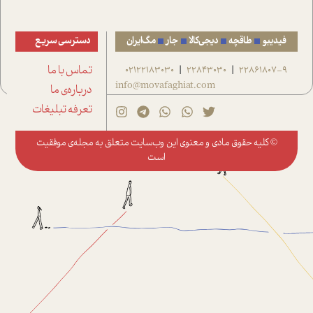
فیدیبو
طاقچه
دیجی‌کالا
جار
مگ‌ایران
دسترسی سریع
22861807-9
22843030
02122183030
تماس با ما
|
|
info@movafaghiat.com
درباره‌ی ما
تعرفه تبلیغات
© کلیه حقوق مادی و معنوی این وب‌سایت متعلق به
مجله‌ی موفقیت
است