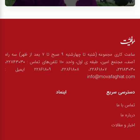
ساعت کاری مجموعه (شنبه تا چهارشنبه 9 صبح تا 7 بعد از ظهر) سه راه
آصف، مجتمع امین، طبقه ی اول، واحد ۱۱۰ تلفن‌های تماس : 22843030،
22183030، 22861807، 22861808، 22861809 ایمیل :
info@movafaghiat.com
دسترسی سریع
اینماد
تماس با ما
درباره ما
اخبار و مقالات