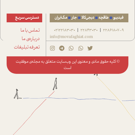
فیدیبو
طاقچه
دیجی‌کالا
جار
مگ‌ایران
دسترسی سریع
22861807-9
22843030
02122183030
تماس با ما
|
|
info@movafaghiat.com
درباره‌ی ما
تعرفه تبلیغات
© کلیه حقوق مادی و معنوی این وب‌سایت متعلق به
مجله‌ی موفقیت
است