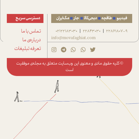
فیدیبو
طاقچه
دیجی‌کالا
جار
مگ‌ایران
دسترسی سریع
22861807-9
22843030
02122183030
تماس با ما
|
|
info@movafaghiat.com
درباره‌ی ما
تعرفه تبلیغات
© کلیه حقوق مادی و معنوی این وب‌سایت متعلق به
مجله‌ی موفقیت
است