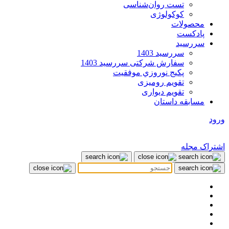
تست روان‌شناسی
کوکولوژی
محصولات
پادکست
سررسید
سررسید 1403
سفارش شرکتی سررسید 1403
پکيج نوروزي موفقيت
تقویم رومیزی
تقویم دیواری
مسابقه داستان
ورود
اشتراک مجله