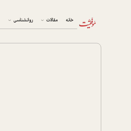
خانه
مقالات
روانشناسی
م
آخرین مقالات
تست روان‌شناسی
مهمان خانه
کوکولوژی
پرونده ویژه
زندگی
نوجوان
کار
پلاس