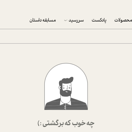
حصولات
پادکست
سررسید
مسابقه داستان
سررسید 1403
سفارش شرکتی سررسید 1403
پکيج نوروزي موفقيت
تقویم رومیزی
تقویم دیواری
چه خوب که برگشتی :)