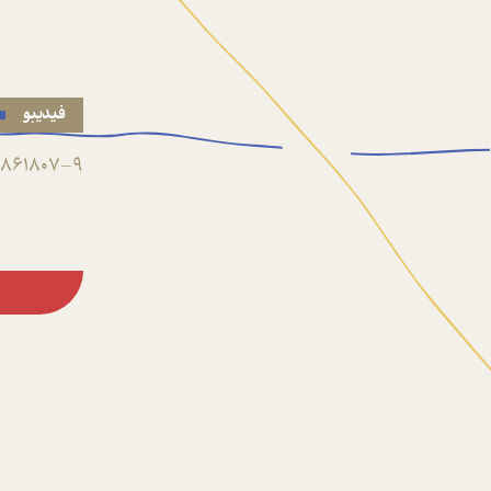
فیدیبو
861807-9