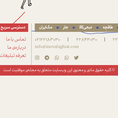
طاقچه
دیجی‌کالا
جار
مگ‌ایران
دسترسی سریع
22
22843030
02122183030
تماس با ما
|
|
info@movafaghiat.com
درباره‌ی ما
تعرفه تبلیغات
© کلیه حقوق مادی و معنوی این وب‌سایت متعلق به
مجله‌ی موفقیت
است