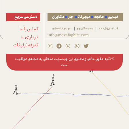
فیدیبو
طاقچه
دیجی‌کالا
جار
مگ‌ایران
دسترسی سریع
22861807-9
22843030
02122183030
تماس با ما
|
|
info@movafaghiat.com
درباره‌ی ما
تعرفه تبلیغات
© کلیه حقوق مادی و معنوی این وب‌سایت متعلق به
مجله‌ی موفقیت
است