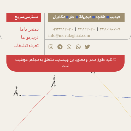
فیدیبو
طاقچه
دیجی‌کالا
جار
مگ‌ایران
دسترسی سریع
22861807-9
22843030
02122183030
تماس با ما
|
|
info@movafaghiat.com
درباره‌ی ما
تعرفه تبلیغات
© کلیه حقوق مادی و معنوی این وب‌سایت متعلق به
مجله‌ی موفقیت
است