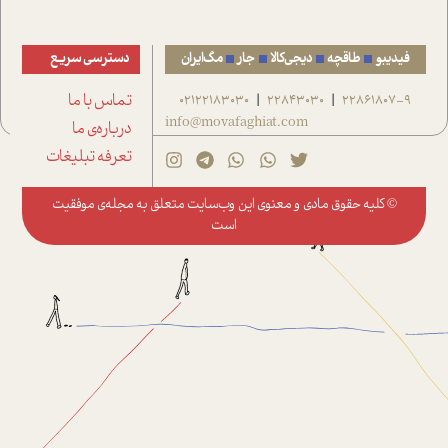
فیدیبو
طاقچه
دیجی‌کالا
جار
مگ‌ایران
دسترسی سریع
22861807-9
22843030
02122183030
تماس با ما
|
|
info@movafaghiat.com
درباره‌ی ما
تعرفه تبلیغات
© کلیه حقوق مادی و معنوی این وب‌سایت متعلق به
مجله‌ی موفقیت
است